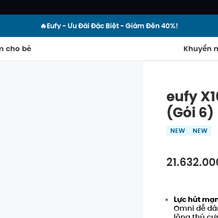
🔥Eufy - Ưu Đãi Đặc Biệt - Giảm Đến 40%!
m cho bé
Khuyến m
eufy X1
(Gói 6)
NEW
NEW
21.632.00
Lực hút mạn
Omni
Tắt
dễ dà
lông thú cư