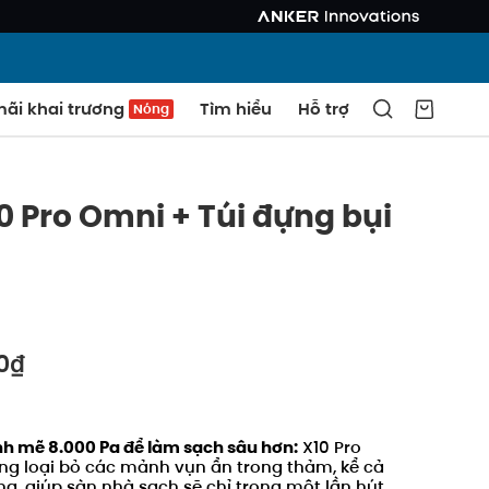
ãi khai trương
Tìm hiểu
Hỗ trợ
Nóng
0 Pro Omni + Túi đựng bụi
0₫
h mẽ 8.000 Pa để làm sạch sâu hơn:
X10 Pro
ng loại bỏ các mảnh vụn ẩn trong thảm, kể cả
ng, giúp sàn nhà sạch sẽ chỉ trong một lần hút.
SAO CHÉP