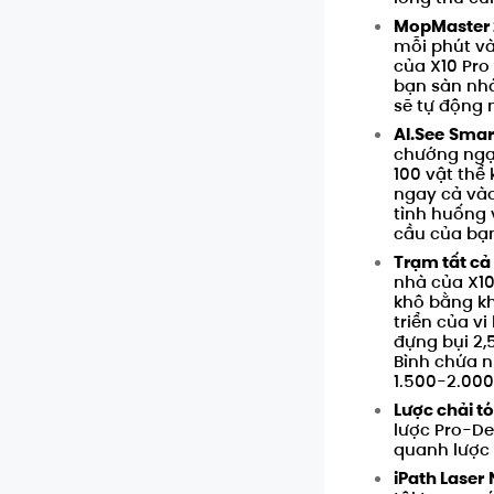
Mã số
:
MopMaster 2
mỗi phút và
của
X10 Pro
bạn sàn nh
sẽ tự động 
AI.See
Smar
chướng ngại
100 vật thể
ngay cả và
tình huống 
cầu của bạ
Trạm tất cả 
nhà của
X10
khô bằng kh
triển của vi
đựng bụi 2,
Bình chứa n
1.500-2.000
Lược chải tó
lược Pro-De
quanh lược 
iPath Laser