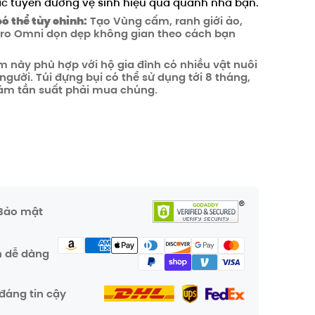
các tuyến đường vệ sinh hiệu quả quanh nhà bạn.
có thể tùy chỉnh:
Tạo Vùng cấm, ranh giới ảo,
 Pro Omni dọn dẹp không gian theo cách bạn
 này phù hợp với hộ gia đình có nhiều vật nuôi
người. Túi đựng bụi có thể sử dụng tới 8 tháng,
iảm tần suất phải mua chúng.
 Bảo mật
n dễ dàng
đáng tin cậy