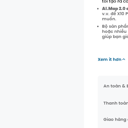
tôi tạo ra 
AI.Map 2.0 
v.v. để X10
muốn.
Bộ sản phẩm
hoặc nhiều 
giúp bạn g
Xem ít hơn
An toàn &
Thanh toá
Giao hàng 