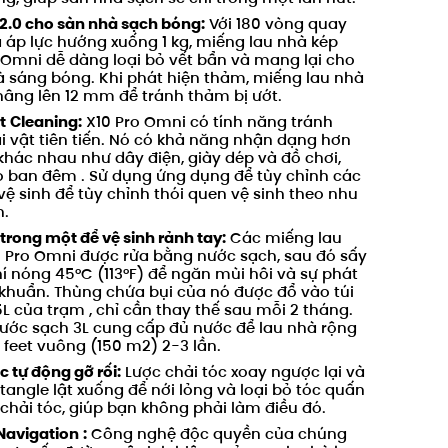
.0 cho sàn nhà sạch bóng:
Với 180 vòng quay
 áp lực hướng xuống 1 kg,
miếng lau nhà kép
Omni
dễ dàng loại bỏ
vết bẩn
và mang lại cho
à sáng bóng.
Khi phát hiện thảm, miếng lau nhà
nâng lên 12 mm để tránh thảm bị ướt.
t
Cleaning:
X10 Pro
Omni
có tính năng tránh
 vật tiên tiến. Nó có khả năng nhận dạng hơn
 khác nhau như dây điện, giày dép và đồ chơi,
o ban đêm
. Sử dụng ứng dụng để tùy chỉnh các
vệ sinh để tùy chỉnh thói quen vệ sinh theo nhu
n.
trong một để vệ sinh rảnh tay:
Các miếng lau
 Pro
Omni
được rửa bằng nước sạch, sau đó sấy
í nóng 45°C (113°F) để ngăn mùi hôi và sự phát
 khuẩn.
Thùng chứa
bụi của nó
được đổ vào túi
5L của trạm
,
chỉ cần thay thế sau mỗi 2 tháng.
ước sạch 3L cung cấp đủ nước để lau nhà rộng
 feet vuông (150 m2) 2-3 lần.
c tự động gỡ rối:
Lược chải tóc xoay ngược lại và
tangle lật xuống để nới lỏng và loại bỏ tóc quấn
chải tóc, giúp bạn không phải làm điều đó.
Navigation
:
Công nghệ độc quyền của chúng