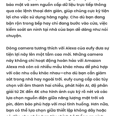
bảo mật và xem nguồn cấp dữ liệu trực tiếp thông
qua các lệnh thoại đơn giản, giúp chúng cực kỳ tiện
lợi cho việc sử dụng hàng ngày. Cho dù bạn đang
bận rộn trong bếp hay chỉ đang bước vào cửa, việc
kiểm soát an ninh tại nhà của bạn dễ dàng như nói
chuyện.
Dòng camera tương thích với Alexa của eufy đưa sự
tiện lợi này lên một tầm cao mới. Những camera
này không chỉ hoạt động hoàn hảo với Amazon
Alexa mà còn có nhiều mẫu khác nhau để phù hợp
với các nhu cầu khác nhau—cho dù bạn cần giám
sát trong nhà hay ngoài trời. eufy cung cấp các tùy
chọn với âm thanh hai chiều, phát hiện AI, độ phân
giải từ 2K đến 4K cho hình ảnh cực kỳ rõ nét và các
lựa chọn nguồn điện giữa năng lượng mặt trời và
pin, đảm bảo phù hợp với mọi tình huống. Hơn nữa,
bạn có thể lựa chọn giữa thiết lập không dây hoặc