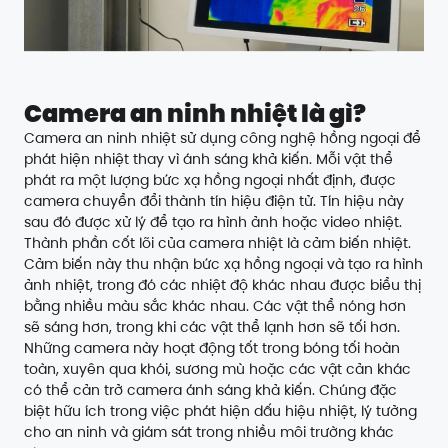
Camera an ninh nhiệt là gì?
Camera an ninh nhiệt sử dụng công nghệ hồng ngoại để
phát hiện nhiệt thay vì ánh sáng khả kiến. Mỗi vật thể
phát ra một lượng bức xạ hồng ngoại nhất định, được
camera chuyển đổi thành tín hiệu điện tử. Tín hiệu này
sau đó được xử lý để tạo ra hình ảnh hoặc video nhiệt.
Thành phần cốt lõi của camera nhiệt là cảm biến nhiệt.
Cảm biến này thu nhận bức xạ hồng ngoại và tạo ra hình
ảnh nhiệt, trong đó các nhiệt độ khác nhau được biểu thị
bằng nhiều màu sắc khác nhau. Các vật thể nóng hơn
sẽ sáng hơn, trong khi các vật thể lạnh hơn sẽ tối hơn.
Những camera này hoạt động tốt trong bóng tối hoàn
toàn, xuyên qua khói, sương mù hoặc các vật cản khác
có thể cản trở camera ánh sáng khả kiến. Chúng đặc
biệt hữu ích trong việc phát hiện dấu hiệu nhiệt, lý tưởng
cho an ninh và giám sát trong nhiều môi trường khác