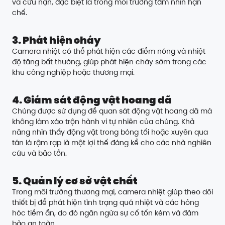
và cứu nạn, đặc biệt là trong môi trường tầm nhìn hạn
chế.
3. Phát hiện cháy
Camera nhiệt có thể phát hiện các điểm nóng và nhiệt
độ tăng bất thường, giúp phát hiện cháy sớm trong các
khu công nghiệp hoặc thương mại.
4. Giám sát động vật hoang dã
Chúng được sử dụng để quan sát động vật hoang dã mà
không làm xáo trộn hành vi tự nhiên của chúng. Khả
năng nhìn thấy động vật trong bóng tối hoặc xuyên qua
tán lá rậm rạp là một lợi thế đáng kể cho các nhà nghiên
cứu và bảo tồn.
5. Quản lý cơ sở vật chất
Trong môi trường thương mại, camera nhiệt giúp theo dõi
thiết bị để phát hiện tình trạng quá nhiệt và các hỏng
hóc tiềm ẩn, do đó ngăn ngừa sự cố tốn kém và đảm
bảo an toàn.