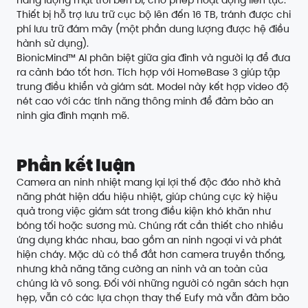
năng lượng mặt trời bền bỉ, cho phép hoạt động liên tục.
Thiết bị hỗ trợ lưu trữ cục bộ lên đến 16 TB, tránh được chi
phí lưu trữ đám mây (một phần dung lượng được hệ điều
hành sử dụng).
BionicMind™ AI phân biệt giữa gia đình và người lạ để đưa
ra cảnh báo tốt hơn. Tích hợp với HomeBase 3 giúp tập
trung điều khiển và giám sát. Model này kết hợp video độ
nét cao với các tính năng thông minh để đảm bảo an
ninh gia đình mạnh mẽ.
Phần kết luận
Camera an ninh nhiệt mang lại lợi thế độc đáo nhờ khả
năng phát hiện dấu hiệu nhiệt, giúp chúng cực kỳ hiệu
quả trong việc giám sát trong điều kiện khó khăn như
bóng tối hoặc sương mù. Chúng rất cần thiết cho nhiều
ứng dụng khác nhau, bao gồm an ninh ngoại vi và phát
hiện cháy. Mặc dù có thể đắt hơn camera truyền thống,
nhưng khả năng tăng cường an ninh và an toàn của
chúng là vô song. Đối với những người có ngân sách hạn
hẹp, vẫn có các lựa chọn thay thế Eufy mà vẫn đảm bảo