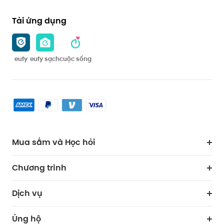
Tải ứng dụng
eufy
eufy sạch
cuộc sống
Mua sắm và Học hỏi
Lau dọn
Chương trình
Bảo vệ
Hợp tác mua hàng
Dịch vụ
Đứa bé
eufy Kinh doanh
Cổng thông tin bảo mật web
Ủng hộ