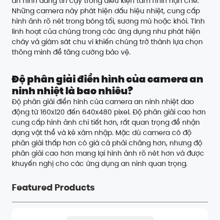
an ninh đáng tin cậy trong điều kiện tầm nhìn hạn chế.
Những camera này phát hiện dấu hiệu nhiệt, cung cấp
hình ảnh rõ nét trong bóng tối, sương mù hoặc khói. Tính
linh hoạt của chúng trong các ứng dụng như phát hiện
cháy và giám sát chu vi khiến chúng trở thành lựa chọn
thông minh để tăng cường bảo vệ.
Độ phân giải điển hình của camera an
ninh nhiệt là bao nhiêu?
Độ phân giải điển hình của camera an ninh nhiệt dao
động từ 160x120 đến 640x480 pixel. Độ phân giải cao hơn
cung cấp hình ảnh chi tiết hơn, rất quan trọng để nhận
dạng vật thể và kẻ xâm nhập. Mặc dù camera có độ
phân giải thấp hơn có giá cả phải chăng hơn, nhưng độ
phân giải cao hơn mang lại hình ảnh rõ nét hơn và được
khuyến nghị cho các ứng dụng an ninh quan trọng.
Featured Products