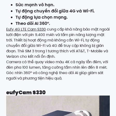
Sức mạnh vô hạn.
Tự động chuyển đổi giữa 4G và Wi-Fi.
Tự động lựa chọn mạng.
Theo dõi AI 360°.
Eufy 4G LTE Cam S330
cung cấp khả năng bảo mật ngoài
lưới điện với pin 9.400 mAh và tấm pin năng lượng mặt
trời. Thiết bị hoạt động mà không cần Wi-Fi, tự động
chuyển đổi giữa Wi-Fi và 4G để truy cập không bị gián
đoạn. Thẻ SIM 3 trong 1 tương thích với AT&T, T-Mobile và
Verizon cho kết nối ổn định.
Camera có thể quay video màu 4K cả ngày lẫn đêm, với
đèn pha 100 lumen, tăng cường tầm nhìn lên đến 8 mét.
Góc nhìn 360° và công nghệ theo dõi AI giúp giám sát
người và phương tiện hiệu quả.
eufyCam S330