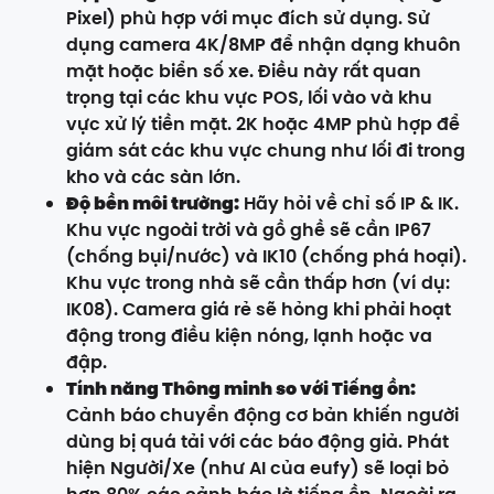
Pixel) phù hợp với mục đích sử dụng. Sử
dụng camera 4K/8MP để nhận dạng khuôn
mặt hoặc biển số xe. Điều này rất quan
trọng tại các khu vực POS, lối vào và khu
vực xử lý tiền mặt. 2K hoặc 4MP phù hợp để
giám sát các khu vực chung như lối đi trong
kho và các sàn lớn.
Độ bền môi trường:
Hãy hỏi về chỉ số IP & IK.
Khu vực ngoài trời và gồ ghề sẽ cần IP67
(chống bụi/nước) và IK10 (chống phá hoại).
Khu vực trong nhà sẽ cần thấp hơn (ví dụ:
IK08). Camera giá rẻ sẽ hỏng khi phải hoạt
động trong điều kiện nóng, lạnh hoặc va
đập.
Tính năng Thông minh so với Tiếng ồn:
Cảnh báo chuyển động cơ bản khiến người
dùng bị quá tải với các báo động giả. Phát
hiện Người/Xe (như AI của eufy) sẽ loại bỏ