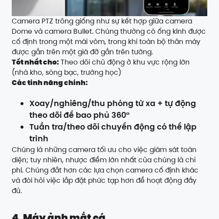
Camera PTZ trông giống như sự kết hợp giữa camera
Dome và camera Bullet. Chúng thường có ống kính được
cố định trong một mái vòm, trong khi toàn bộ thân máy
được gắn trên một giá đỡ gắn trên tường.
Tốt nhất cho:
Theo dõi chủ động ở khu vực rộng lớn
(nhà kho, sòng bạc, trường học)
Các tính năng chính:
Xoay/nghiêng/thu phóng từ xa + tự động
theo dõi để bao phủ 360°
Tuần tra/theo dõi chuyển động có thể lập
trình
Chúng là những camera tối ưu cho việc giám sát toàn
diện; tuy nhiên, nhược điểm lớn nhất của chúng là chi
phí. Chúng đắt hơn các lựa chọn camera cố định khác
và đòi hỏi việc lắp đặt phức tạp hơn để hoạt động đầy
đủ.
4. Máy ảnh mắt cá