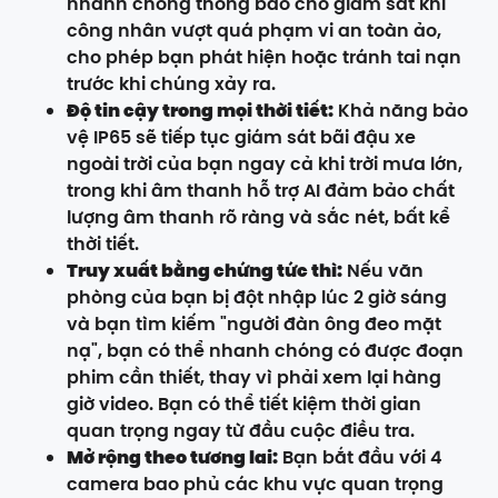
nhanh chóng thông báo cho giám sát khi
công nhân vượt quá phạm vi an toàn ảo,
cho phép bạn phát hiện hoặc tránh tai nạn
trước khi chúng xảy ra.
Độ tin cậy trong mọi thời tiết:
Khả năng bảo
vệ IP65 sẽ tiếp tục giám sát bãi đậu xe
ngoài trời của bạn ngay cả khi trời mưa lớn,
trong khi âm thanh hỗ trợ AI đảm bảo chất
lượng âm thanh rõ ràng và sắc nét, bất kể
thời tiết.
Truy xuất bằng chứng tức thì:
Nếu văn
phòng của bạn bị đột nhập lúc 2 giờ sáng
và bạn tìm kiếm "người đàn ông đeo mặt
nạ", bạn có thể nhanh chóng có được đoạn
phim cần thiết, thay vì phải xem lại hàng
giờ video. Bạn có thể tiết kiệm thời gian
quan trọng ngay từ đầu cuộc điều tra.
Mở rộng theo tương lai:
Bạn bắt đầu với 4
camera bao phủ các khu vực quan trọng