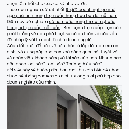
chọn tốt nhất cho các cơ sở nhỏ và lớn.
Theo các nghiên cứu, ít nhất
85,5% doanh nghiệp nhỏ
gặp phải tình trạng trộm cắp hàng hóa bán lẻ mỗi năm
.
Điều này có nghĩa là
cứ năm cửa hàng thì có một cửa
hàng bị trộm cắp mỗi tuần
. Bên cạnh trộm cắp, bạn còn
phải lo lắng về nạn phá hoại, sự cố an toàn và các vấn
đề pháp lý với tư cách là chủ doanh nghiệp.
Cách tốt nhất để bảo vệ bản thân là lắp đặt camera an
ninh. Nó cung cấp cho bạn khả năng quan sát tuyệt vời
về nhân viên, khách hàng và tài sản của bạn. Nhưng bạn
nên chọn loại nào? Loại nào? Thương hiệu nào?
Bài viết này sẽ hướng dẫn bạn mọi thứ cần biết để chọn
được hệ thống camera an ninh thương mại phù hợp cho
doanh nghiệp của mình.