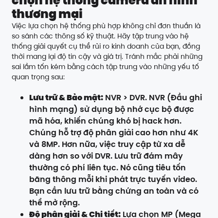
chọn hệ thống camera an ninh
thương mại
Việc lựa chọn hệ thống phù hợp không chỉ đơn thuần là
so sánh các thông số kỹ thuật. Hãy tập trung vào hệ
thống giải quyết cụ thể rủi ro kinh doanh của bạn, đồng
thời mang lại độ tin cậy và giá trị. Tránh mắc phải những
sai lầm tốn kém bằng cách tập trung vào những yếu tố
quan trọng sau:
Lưu trữ & Bảo mật:
NVR > DVR. NVR (Đầu ghi
hình mạng) sử dụng bộ nhớ cục bộ được
mã hóa, khiến chúng khó bị hack hơn.
Chúng hỗ trợ độ phân giải cao hơn như 4K
và 8MP. Hơn nữa, việc truy cập từ xa dễ
dàng hơn so với DVR. Lưu trữ đám mây
thường có phí liên tục. Nó cũng tiêu tốn
băng thông mỗi khi phát trực tuyến video.
Bạn cần lưu trữ bằng chứng an toàn và có
thể mở rộng.
Độ phân giải & Chi tiết:
Lựa chọn MP (Mega