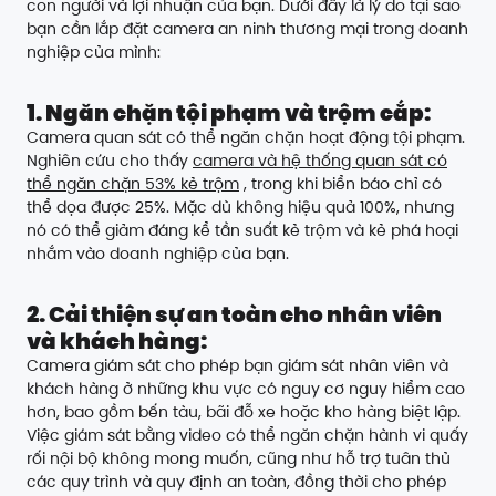
con người và lợi nhuận của bạn. Dưới đây là lý do tại sao
bạn cần lắp đặt camera an ninh thương mại trong doanh
nghiệp của mình:
1. Ngăn chặn tội phạm và trộm cắp:
Camera quan sát có thể ngăn chặn hoạt động tội phạm.
Nghiên cứu cho thấy
camera và hệ thống quan sát có
thể ngăn chặn 53% kẻ trộm
, trong khi biển báo chỉ có
thể dọa được 25%. Mặc dù không hiệu quả 100%, nhưng
nó có thể giảm đáng kể tần suất kẻ trộm và kẻ phá hoại
nhắm vào doanh nghiệp của bạn.
2. Cải thiện sự an toàn cho nhân viên
và khách hàng:
Camera giám sát cho phép bạn giám sát nhân viên và
khách hàng ở những khu vực có nguy cơ nguy hiểm cao
hơn, bao gồm bến tàu, bãi đỗ xe hoặc kho hàng biệt lập.
Việc giám sát bằng video có thể ngăn chặn hành vi quấy
rối nội bộ không mong muốn, cũng như hỗ trợ tuân thủ
các quy trình và quy định an toàn, đồng thời cho phép