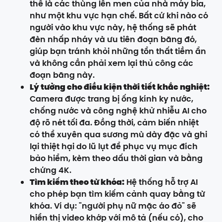
thể là các thùng lên men của nhà máy bia,
như một khu vực hạn chế. Bất cứ khi nào có
người vào khu vực này, hệ thống sẽ phát
đèn nhấp nháy và ưu tiên đoạn băng đó,
giúp bạn tránh khỏi những tổn thất tiềm ẩn
và không cần phải xem lại thủ công các
đoạn băng này.
Lý tưởng cho điều kiện thời tiết khắc nghiệt:
Camera được trang bị ống kính kỵ nước,
chống nước và công nghệ khử nhiễu AI cho
độ rõ nét tối đa. Đồng thời, cảm biến nhiệt
có thể xuyên qua sương mù dày đặc và ghi
lại thiệt hại do lũ lụt để phục vụ mục đích
bảo hiểm, kèm theo dấu thời gian và bằng
chứng 4K.
Tìm kiếm theo từ khóa:
Hệ thống hỗ trợ AI
cho phép bạn tìm kiếm cảnh quay bằng từ
khóa. Ví dụ: "người phụ nữ mặc áo đỏ" sẽ
hiển thị video khớp với mô tả (nếu có), cho