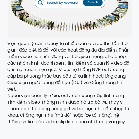
Việc quản lý cảnh quay từ nhiều camera có thể tốn thời
gian, đặc biệt là đối với các hoạt động đa địa điểm. Phần
mềm video tiên tiến đóng vai trò quan trọng, cho phép
các nhóm kinh doanh xem, tìm kiếm và quản lý video đã
ghi một cách hiệu quả. Ví dụ:
hệ thống NVR eufy
cung
cấp ba phương thức truy cập từ xa linh hoạt: Ứng dụng,
Giao diện người dùng đồ họa (GUI) và Cổng thông tin
web.
Ngoài việc quản lý từ xa, eufy còn cung cấp tính năng
Tìm kiếm Video Thông minh được hỗ trợ bởi AI. Thay vì
phải cuộn thủ công hàng giờ video, bạn chỉ cần nhập từ
khóa, chẳng hạn như "mũ đỏ" hoặc "xe tải trắng", hệ
thống sẽ tìm các video clip liên quan chỉ trong vài giây.