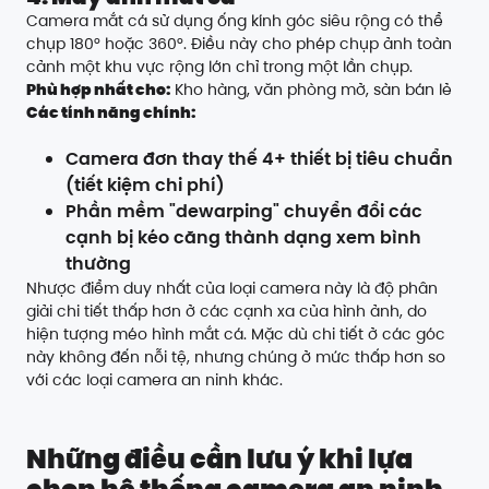
Camera mắt cá sử dụng ống kính góc siêu rộng có thể
chụp 180° hoặc 360°. Điều này cho phép chụp ảnh toàn
cảnh một khu vực rộng lớn chỉ trong một lần chụp.
Phù hợp nhất cho:
Kho hàng, văn phòng mở, sàn bán lẻ
Các tính năng chính:
Camera đơn thay thế 4+ thiết bị tiêu chuẩn
(tiết kiệm chi phí)
Phần mềm "dewarping" chuyển đổi các
cạnh bị kéo căng thành dạng xem bình
thường
Nhược điểm duy nhất của loại camera này là độ phân
giải chi tiết thấp hơn ở các cạnh xa của hình ảnh, do
hiện tượng méo hình mắt cá. Mặc dù chi tiết ở các góc
này không đến nỗi tệ, nhưng chúng ở mức thấp hơn so
với các loại camera an ninh khác.
Những điều cần lưu ý khi lựa