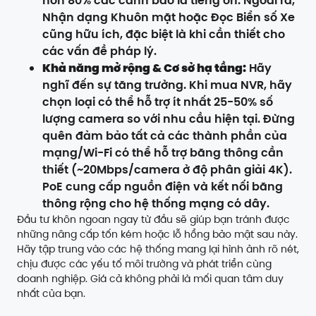
hơn 80% các cảnh báo là tiếng ồn. Ngoài ra,
Nhận dạng Khuôn mặt hoặc Đọc Biển số Xe
cũng hữu ích, đặc biệt là khi cần thiết cho
các vấn đề pháp lý.
Khả năng mở rộng & Cơ sở hạ tầng:
Hãy
nghĩ đến sự tăng trưởng. Khi mua NVR, hãy
chọn loại có thể hỗ trợ ít nhất 25-50% số
lượng camera so với nhu cầu hiện tại. Đừng
quên đảm bảo tất cả các thành phần của
mạng/Wi-Fi có thể hỗ trợ băng thông cần
thiết (~20Mbps/camera ở độ phân giải 4K).
PoE cung cấp nguồn điện và kết nối băng
thông rộng cho hệ thống mạng có dây.
Đầu tư khôn ngoan ngay từ đầu sẽ giúp bạn tránh được
những nâng cấp tốn kém hoặc lỗ hổng bảo mật sau này.
Hãy tập trung vào các hệ thống mang lại hình ảnh rõ nét,
chịu được các yếu tố môi trường và phát triển cùng
doanh nghiệp. Giá cả không phải là mối quan tâm duy
nhất của bạn.