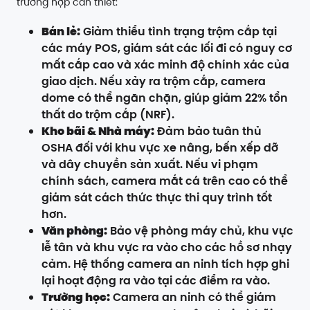
trường hợp cần thiết:
Bán lẻ:
Giảm thiểu tình trạng trộm cắp tại
các máy POS, giám sát các lối đi có nguy cơ
mất cắp cao và xác minh độ chính xác của
giao dịch. Nếu xảy ra trộm cắp, camera
dome có thể ngăn chặn, giúp giảm 22% tổn
thất do trộm cắp (NRF).
Kho bãi & Nhà máy:
Đảm bảo tuân thủ
OSHA đối với khu vực xe nâng, bến xếp dỡ
và dây chuyền sản xuất. Nếu vi phạm
chính sách, camera mắt cá trên cao có thể
giám sát cách thức thực thi quy trình tốt
hơn.
Văn phòng:
Bảo vệ phòng máy chủ, khu vực
lễ tân và khu vực ra vào cho các hồ sơ nhạy
cảm. Hệ thống camera an ninh tích hợp ghi
lại hoạt động ra vào tại các điểm ra vào.
Trường học:
Camera an ninh có thể giám