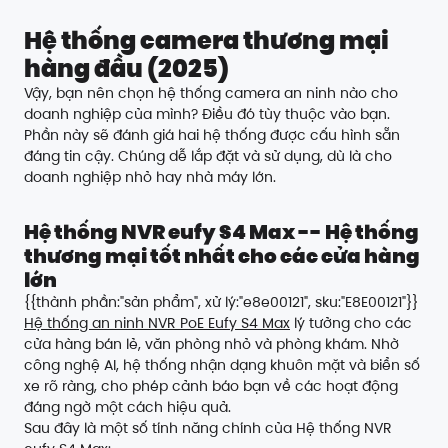
Hệ thống camera thương mại
hàng đầu (2025)
Vậy, bạn nên chọn hệ thống camera an ninh nào cho
doanh nghiệp của mình? Điều đó tùy thuộc vào bạn.
Phần này sẽ đánh giá hai hệ thống được cấu hình sẵn
đáng tin cậy. Chúng dễ lắp đặt và sử dụng, dù là cho
doanh nghiệp nhỏ hay nhà máy lớn.
Hệ thống NVR eufy S4 Max -- Hệ thống
thương mại tốt nhất cho các cửa hàng
lớn
{{thành phần:"sản phẩm", xử lý:"e8e00121", sku:"E8E00121"}}
Hệ thống an ninh NVR PoE Eufy S4 Max
lý tưởng cho các
cửa hàng bán lẻ, văn phòng nhỏ và phòng khám. Nhờ
công nghệ AI, hệ thống nhận dạng khuôn mặt và biển số
xe rõ ràng, cho phép cảnh báo bạn về các hoạt động
đáng ngờ một cách hiệu quả.
Sau đây là một số tính năng chính của Hệ thống NVR