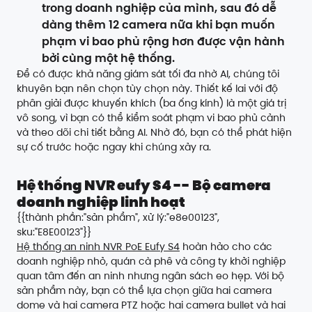
trong doanh nghiệp của mình, sau đó dễ
dàng thêm 12 camera nữa khi bạn muốn
phạm vi bao phủ rộng hơn được vận hành
bởi cùng một hệ thống.
Để có được khả năng giám sát tối đa nhờ AI, chúng tôi
khuyên bạn nên chọn tùy chọn này. Thiết kế lai với độ
phân giải được khuyến khích (ba ống kính) là một giá trị
vô song, vì bạn có thể kiểm soát phạm vi bao phủ cảnh
và theo dõi chi tiết bằng AI. Nhờ đó, bạn có thể phát hiện
sự cố trước hoặc ngay khi chúng xảy ra.
Hệ thống NVR eufy S4 -- Bộ camera
doanh nghiệp linh hoạt
{{thành phần:"sản phẩm", xử lý:"e8e00123",
sku:"E8E00123"}}
Hệ thống an ninh NVR PoE Eufy S4
hoàn hảo cho các
doanh nghiệp nhỏ, quán cà phê và công ty khởi nghiệp
quan tâm đến an ninh nhưng ngân sách eo hẹp. Với bộ
sản phẩm này, bạn có thể lựa chọn giữa hai camera
dome và hai camera PTZ hoặc hai camera bullet và hai