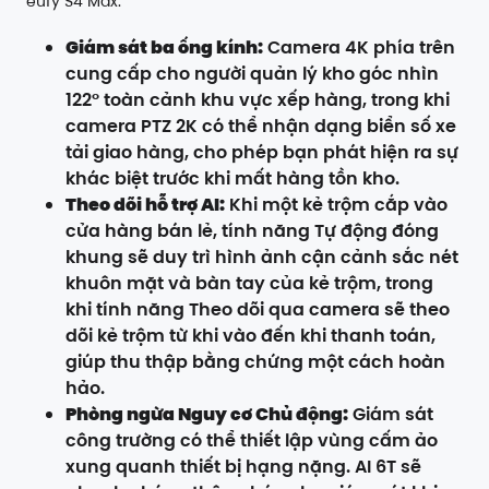
eufy S4 Max:
Giám sát ba ống kính:
Camera 4K phía trên
cung cấp cho người quản lý kho góc nhìn
122° toàn cảnh khu vực xếp hàng, trong khi
camera PTZ 2K có thể nhận dạng biển số xe
tải giao hàng, cho phép bạn phát hiện ra sự
khác biệt trước khi mất hàng tồn kho.
Theo dõi hỗ trợ AI:
Khi một kẻ trộm cắp vào
cửa hàng bán lẻ, tính năng Tự động đóng
khung sẽ duy trì hình ảnh cận cảnh sắc nét
khuôn mặt và bàn tay của kẻ trộm, trong
khi tính năng Theo dõi qua camera sẽ theo
dõi kẻ trộm từ khi vào đến khi thanh toán,
giúp thu thập bằng chứng một cách hoàn
hảo.
Phòng ngừa Nguy cơ Chủ động:
Giám sát
công trường có thể thiết lập vùng cấm ảo
xung quanh thiết bị hạng nặng. AI 6T sẽ