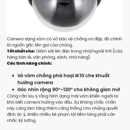
Camera dạng vòm có vỏ bảo vệ chống va đập, đó chính
là nguồn gốc tên gọi của chúng.
Tốt nhất cho:
Giám sát kín đáo trong nhà/ngoài trời (cửa
hàng bán lẻ, văn phòng, sảnh, nhà hàng)
Các tính năng chính:
Vỏ vòm chống phá hoại IK10 che khuất
hướng camera
Góc nhìn rộng 90°–120° cho không gian mở
Cũng cần lưu ý rằng hình dạng mái vòm khiến người ta
khó biết camera hướng vào đâu. Sự không chắc chắn
này càng làm tăng thêm căng thẳng cho những quyết
định ác ý, khiến nhiều kẻ phạm tội tiềm tàng phải cân
nhắc kỹ lưỡng.