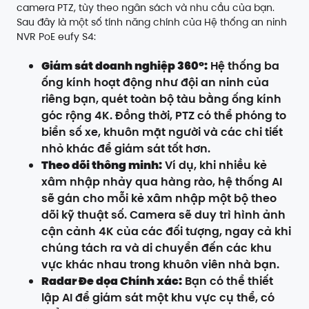
camera PTZ, tùy theo ngân sách và nhu cầu của bạn.
Sau đây là một số tính năng chính của Hệ thống an ninh
NVR PoE eufy S4:
Giám sát doanh nghiệp 360°:
Hệ thống ba
ống kính hoạt động như đội an ninh của
riêng bạn, quét toàn bộ tàu bằng ống kính
góc rộng 4K. Đồng thời, PTZ có thể phóng to
biển số xe, khuôn mặt người và các chi tiết
nhỏ khác để giám sát tốt hơn.
Theo dõi thông minh:
Ví dụ, khi nhiều kẻ
xâm nhập nhảy qua hàng rào, hệ thống AI
sẽ gán cho mỗi kẻ xâm nhập một bộ theo
dõi kỹ thuật số. Camera sẽ duy trì hình ảnh
cận cảnh 4K của các đối tượng, ngay cả khi
chúng tách ra và di chuyển đến các khu
vực khác nhau trong khuôn viên nhà bạn.
Radar Đe dọa Chính xác:
Bạn có thể thiết
lập AI để giám sát một khu vực cụ thể, có