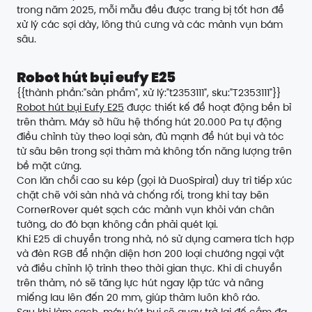
trong năm 2025, mỗi mẫu đều được trang bị tốt hơn để
xử lý các sợi dày, lông thú cưng và các mảnh vụn bám
sâu.
Robot hút bụi eufy E25
{{thành phần:"sản phẩm", xử lý:"t2353111", sku:"T2353111"}}
Robot hút bụi Eufy E25
được thiết kế để hoạt động bền bỉ
trên thảm. Máy sở hữu hệ thống hút 20.000 Pa tự động
điều chỉnh tùy theo loại sàn, đủ mạnh để hút bụi và tóc
từ sâu bên trong sợi thảm mà không tốn năng lượng trên
bề mặt cứng.
Con lăn chổi cao su kép (gọi là DuoSpiral) duy trì tiếp xúc
chặt chẽ với sàn nhà và chống rối, trong khi tay bên
CornerRover quét sạch các mảnh vụn khỏi ván chân
tường, do đó bạn không cần phải quét lại.
Khi E25 di chuyển trong nhà, nó sử dụng camera tích hợp
và đèn RGB để nhận diện hơn 200 loại chướng ngại vật
và điều chỉnh lộ trình theo thời gian thực. Khi di chuyển
trên thảm, nó sẽ tăng lực hút ngay lập tức và nâng
miếng lau lên đến 20 mm, giúp thảm luôn khô ráo.