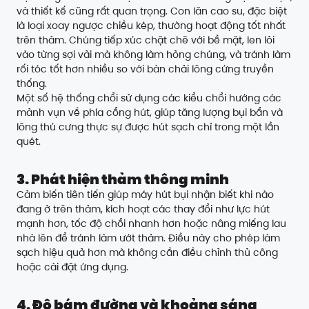
và thiết kế cũng rất quan trọng. Con lăn cao su, đặc biệt
là loại xoay ngược chiều kép, thường hoạt động tốt nhất
trên thảm. Chúng tiếp xúc chặt chẽ với bề mặt, len lỏi
vào từng sợi vải mà không làm hỏng chúng, và tránh làm
rối tóc tốt hơn nhiều so với bàn chải lông cứng truyền
thống.
Một số hệ thống chổi sử dụng các kiểu chổi hướng các
mảnh vụn về phía cổng hút, giúp tăng lượng bụi bẩn và
lông thú cưng thực sự được hút sạch chỉ trong một lần
quét.
3. Phát hiện thảm thông minh
Cảm biến tiên tiến giúp máy hút bụi nhận biết khi nào
đang ở trên thảm, kích hoạt các thay đổi như lực hút
mạnh hơn, tốc độ chổi nhanh hơn hoặc nâng miếng lau
nhà lên để tránh làm ướt thảm. Điều này cho phép làm
sạch hiệu quả hơn mà không cần điều chỉnh thủ công
hoặc cài đặt ứng dụng.
4. Độ bám đường và khoảng sáng