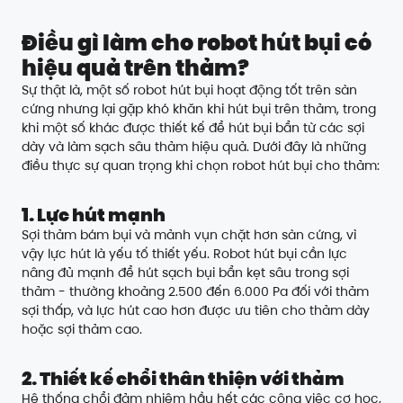
Điều gì làm cho robot hút bụi có
hiệu quả trên thảm?
Sự thật là, một số robot hút bụi hoạt động tốt trên sàn
cứng nhưng lại gặp khó khăn khi hút bụi trên thảm, trong
khi một số khác được thiết kế để hút bụi bẩn từ các sợi
dày và làm sạch sâu thảm hiệu quả. Dưới đây là những
điều thực sự quan trọng khi chọn robot hút bụi cho thảm:
1. Lực hút mạnh
Sợi thảm bám bụi và mảnh vụn chặt hơn sàn cứng, vì
vậy lực hút là yếu tố thiết yếu. Robot hút bụi cần lực
nâng đủ mạnh để hút sạch bụi bẩn kẹt sâu trong sợi
thảm - thường khoảng 2.500 đến 6.000 Pa đối với thảm
sợi thấp, và lực hút cao hơn được ưu tiên cho thảm dày
hoặc sợi thảm cao.
2. Thiết kế chổi thân thiện với thảm
Hệ thống chổi đảm nhiệm hầu hết các công việc cơ học,