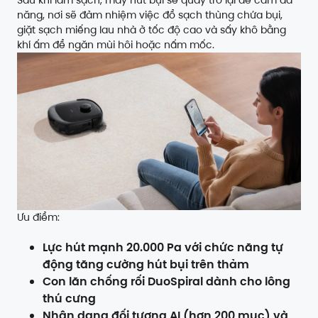
Sau khi làm sạch, máy hút bụi sẽ quay trở lại đế cắm đa
năng, nơi sẽ đảm nhiệm việc đổ sạch thùng chứa bụi,
giặt sạch miếng lau nhà ở tốc độ cao và sấy khô bằng
khí ấm để ngăn mùi hôi hoặc nấm mốc.
Ưu điểm:
Lực hút mạnh 20.000 Pa với chức năng tự
động tăng cường hút bụi trên thảm
Con lăn chống rối DuoSpiral dành cho lông
thú cưng
Nhận dạng đối tượng AI (hơn 200 mục) và