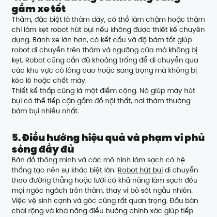
gầm xe tốt
Thảm, đặc biệt là thảm dày, có thể làm chậm hoặc thậm
chí làm kẹt robot hút bụi nếu không được thiết kế chuyên
dụng. Bánh xe lớn hơn, có kết cấu và độ bám tốt giúp
robot di chuyển trên thảm và ngưỡng cửa mà không bị
kẹt. Robot cũng cần đủ khoảng trống để di chuyển qua
các khu vực có lông cao hoặc sang trọng mà không bị
kéo lê hoặc chết máy.
Thiết kế thấp cũng là một điểm cộng. Nó giúp máy hút
bụi có thể tiếp cận gầm đồ nội thất, nơi thảm thường
bám bụi nhiều nhất.
5. Điều hướng hiệu quả và phạm vi phủ
sóng đầy đủ
Bản đồ thông minh và các mô hình làm sạch có hệ
thống tạo nên sự khác biệt lớn.
Robot hút bụi
di chuyển
theo đường thẳng hoặc lưới có khả năng làm sạch đều
mọi ngóc ngách trên thảm, thay vì bỏ sót ngẫu nhiên.
Việc vệ sinh cạnh và góc cũng rất quan trọng. Đầu bàn
chải rộng và khả năng điều hướng chính xác giúp tiếp