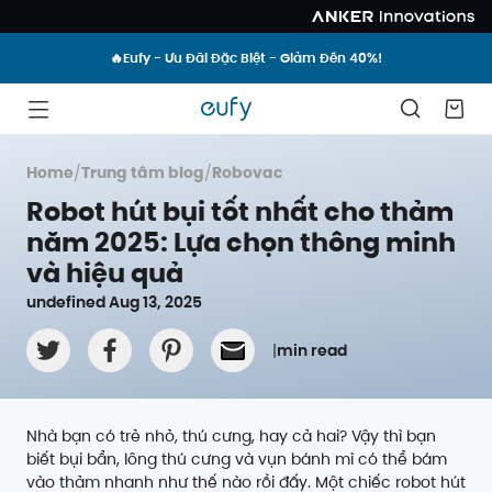
🔥Eufy - Ưu Đãi Đặc Biệt - Giảm Đến 40%!
Home
/
Trung tâm blog
/
Robovac
Robot hút bụi tốt nhất cho thảm
năm 2025: Lựa chọn thông minh
và hiệu quả
undefined Aug 13, 2025
|
min read
Nhà bạn có trẻ nhỏ, thú cưng, hay cả hai? Vậy thì bạn
biết bụi bẩn, lông thú cưng và vụn bánh mì có thể bám
vào thảm nhanh như thế nào rồi đấy. Một chiếc robot hút