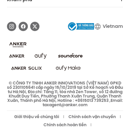
Thông tin bảo hành
Câu chuyện thương hiệu eufy
Tải xuống e-Manual
Liên hệ với chúng tôi
Vietnam
Cam kết bảo mật
Cộng đồng bảo mật eufy
Cộng đồng eufy Clean
© CÔNG TY TNHH ANKER INNOVATIONS (VIỆT NAM) GPKD
số 2301105641 cấp ngày 15/10/2019 tại Sở Kế hoạch và Đầu
tư Hà Nội, Địa chỉ: Tầng 11, tòa nhà Zen Tower, số 12 đường
Khuất Duy Tiến, Phường Thanh Xuân Trung, Quận Thanh
Xuân, Thành phố Hà Nội, Hotline : +8615013 739253 ,Email:
taxagent@anker.com
Giới thiệu về chúng tôi
Chính sách vận chuyển
Chính sách hoàn tiền