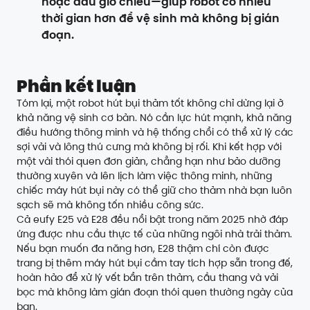
hoặc đầu giờ chiều—giúp robot có nhiều
thời gian hơn để vệ sinh mà không bị gián
đoạn.
Phần kết luận
Tóm lại, một robot hút bụi thảm tốt không chỉ dừng lại ở
khả năng vệ sinh cơ bản. Nó cần lực hút mạnh, khả năng
điều hướng thông minh và hệ thống chổi có thể xử lý các
sợi vải và lông thú cưng mà không bị rối. Khi kết hợp với
một vài thói quen đơn giản, chẳng hạn như bảo dưỡng
thường xuyên và lên lịch làm việc thông minh, những
chiếc máy hút bụi này có thể giữ cho thảm nhà bạn luôn
sạch sẽ mà không tốn nhiều công sức.
Cả eufy E25 và E28 đều nổi bật trong năm 2025 nhờ đáp
ứng được nhu cầu thực tế của những ngôi nhà trải thảm.
Nếu bạn muốn đa năng hơn, E28 thậm chí còn được
trang bị thêm máy hút bụi cầm tay tích hợp sẵn trong đế,
hoàn hảo để xử lý vết bẩn trên thảm, cầu thang và vải
bọc mà không làm gián đoạn thói quen thường ngày của
bạn.