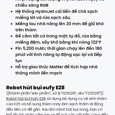
chiếu sáng RGB
Hệ thống HydroJet cải tiến để chà sạch
miếng lót và rửa sạch sâu
Miếng lau nhà nâng lên 20 mm để giữ khô
trên thảm
Đế cắm tất cả trong một: tự đổ, rửa bằng
miếng đệm, sấy khô bằng khí nóng 122°F
Pin 5.200 mAh; thời gian chạy lên đến 180
phút với tính năng tự động sạc lại và tiếp
tục
Hỗ trợ giao thức Matter để tích hợp nhà
thông minh liền mạch
Robot hút bụi eufy E28
{{thành phần:"sản phẩm", xử lý:"t2352111", sku:"T2352111"}}
Robot hút bụi Eufy E28
sử dụng bộ dụng cụ vệ sinh thảm
của E25 và bổ sung thêm máy làm sạch thảm di động
đầu tiên có đế gắn. Sau khi robot hút bụi xong, bạn có
thể lấy bộ phận cầm tay ra để hút các vết bẩn cứng đầu