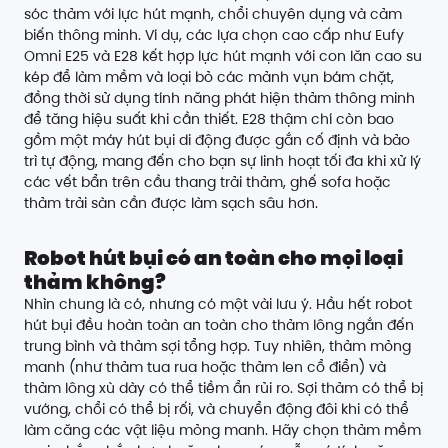
sóc thảm với lực hút mạnh, chổi chuyên dụng và cảm
biến thông minh. Ví dụ, các lựa chọn cao cấp như Eufy
Omni E25 và E28 kết hợp lực hút mạnh với con lăn cao su
kép để làm mềm và loại bỏ các mảnh vụn bám chặt,
đồng thời sử dụng tính năng phát hiện thảm thông minh
để tăng hiệu suất khi cần thiết. E28 thậm chí còn bao
gồm một máy hút bụi di động được gắn cố định và bảo
trì tự động, mang đến cho bạn sự linh hoạt tối đa khi xử lý
các vết bẩn trên cầu thang trải thảm, ghế sofa hoặc
thảm trải sàn cần được làm sạch sâu hơn.
Robot hút bụi có an toàn cho mọi loại
thảm không?
Nhìn chung là có, nhưng có một vài lưu ý. Hầu hết robot
hút bụi đều hoàn toàn an toàn cho thảm lông ngắn đến
trung bình và thảm sợi tổng hợp. Tuy nhiên, thảm mỏng
manh (như thảm tua rua hoặc thảm len cổ điển) và
thảm lông xù dày có thể tiềm ẩn rủi ro. Sợi thảm có thể bị
vướng, chổi có thể bị rối, và chuyển động đôi khi có thể
làm căng các vật liệu mỏng manh. Hãy chọn thảm mềm