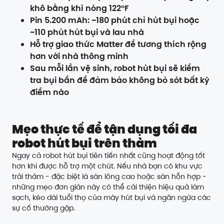
khô bằng khí nóng 122°F
Pin 5.200 mAh: ~180 phút chỉ hút bụi hoặc
~110 phút hút bụi và lau nhà
Hỗ trợ giao thức Matter để tương thích rộng
hơn với nhà thông minh
Sau mỗi lần vệ sinh, robot hút bụi sẽ kiểm
tra bụi bẩn để đảm bảo không bỏ sót bất kỳ
điểm nào
Mẹo thực tế để tận dụng tối đa
robot hút bụi trên thảm
Ngay cả robot hút bụi tiên tiến nhất cũng hoạt động tốt
hơn khi được hỗ trợ một chút. Nếu nhà bạn có khu vực
trải thảm - đặc biệt là sàn lông cao hoặc sàn hỗn hợp -
những mẹo đơn giản này có thể cải thiện hiệu quả làm
sạch, kéo dài tuổi thọ của máy hút bụi và ngăn ngừa các
sự cố thường gặp.