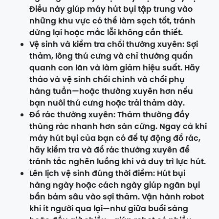
Điều này giúp máy hút bụi tập trung vào
những khu vực có thể làm sạch tốt, tránh
dừng lại hoặc mắc lỗi không cần thiết.
Vệ sinh và kiểm tra chổi thường xuyên: Sợi
thảm, lông thú cưng và chỉ thường quấn
quanh con lăn và làm giảm hiệu suất. Hãy
tháo và vệ sinh chổi chính và chổi phụ
hàng tuần—hoặc thường xuyên hơn nếu
bạn nuôi thú cưng hoặc trải thảm dày.
Đổ rác thường xuyên: Thảm thường đầy
thùng rác nhanh hơn sàn cứng. Ngay cả khi
máy hút bụi của bạn có đế tự động đổ rác,
hãy kiểm tra và đổ rác thường xuyên để
tránh tắc nghẽn luồng khí và duy trì lực hút.
Lên lịch vệ sinh đúng thời điểm: Hút bụi
hàng ngày hoặc cách ngày giúp ngăn bụi
bẩn bám sâu vào sợi thảm. Vận hành robot
khi ít người qua lại—như giữa buổi sáng