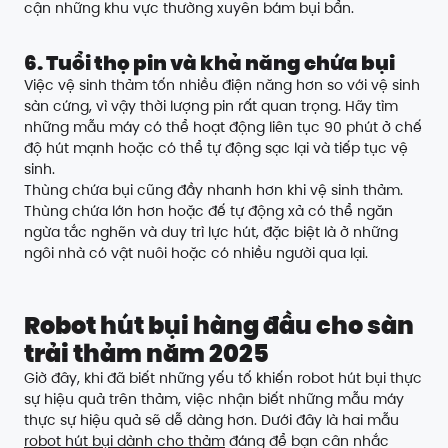
cận những khu vực thường xuyên bám bụi bẩn.
6. Tuổi thọ pin và khả năng chứa bụi
Việc vệ sinh thảm tốn nhiều điện năng hơn so với vệ sinh
sàn cứng, vì vậy thời lượng pin rất quan trọng. Hãy tìm
những mẫu máy có thể hoạt động liên tục 90 phút ở chế
độ hút mạnh hoặc có thể tự động sạc lại và tiếp tục vệ
sinh.
Thùng chứa bụi cũng đầy nhanh hơn khi vệ sinh thảm.
Thùng chứa lớn hơn hoặc đế tự động xả có thể ngăn
ngừa tắc nghẽn và duy trì lực hút, đặc biệt là ở những
ngôi nhà có vật nuôi hoặc có nhiều người qua lại.
Robot hút bụi hàng đầu cho sàn
trải thảm năm 2025
Giờ đây, khi đã biết những yếu tố khiến robot hút bụi thực
sự hiệu quả trên thảm, việc nhận biết những mẫu máy
thực sự hiệu quả sẽ dễ dàng hơn. Dưới đây là hai mẫu
robot hút bụi dành cho thảm
đáng để bạn cân nhắc