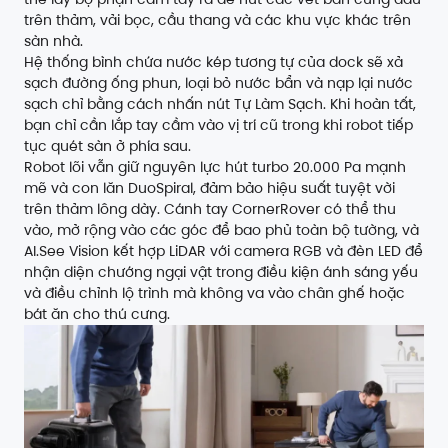
trên thảm, vải bọc, cầu thang và các khu vực khác trên
sàn nhà.
Hệ thống bình chứa nước kép tương tự của dock sẽ xả
sạch đường ống phun, loại bỏ nước bẩn và nạp lại nước
sạch chỉ bằng cách nhấn nút Tự Làm Sạch. Khi hoàn tất,
bạn chỉ cần lắp tay cầm vào vị trí cũ trong khi robot tiếp
tục quét sàn ở phía sau.
Robot lõi vẫn giữ nguyên lực hút turbo 20.000 Pa mạnh
mẽ và con lăn DuoSpiral, đảm bảo hiệu suất tuyệt vời
trên thảm lông dày. Cánh tay CornerRover có thể thu
vào, mở rộng vào các góc để bao phủ toàn bộ tường, và
AI.See Vision kết hợp LiDAR với camera RGB và đèn LED để
nhận diện chướng ngại vật trong điều kiện ánh sáng yếu
và điều chỉnh lộ trình mà không va vào chân ghế hoặc
bát ăn cho thú cưng.