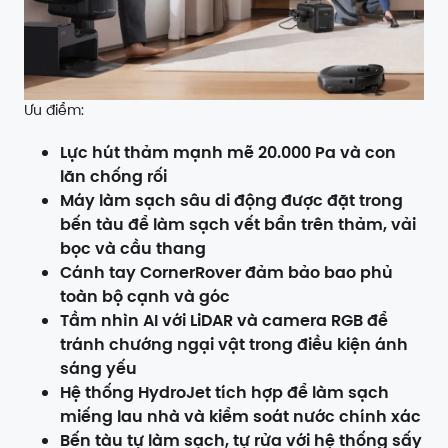
Ưu điểm:
Lực hút thảm mạnh mẽ 20.000 Pa và con
lăn chống rối
Máy làm sạch sâu di động được đặt trong
bến tàu để làm sạch vết bẩn trên thảm, vải
bọc và cầu thang
Cánh tay CornerRover đảm bảo bao phủ
toàn bộ cạnh và góc
Tầm nhìn AI với LiDAR và camera RGB để
tránh chướng ngại vật trong điều kiện ánh
sáng yếu
Hệ thống HydroJet tích hợp để làm sạch
miếng lau nhà và kiểm soát nước chính xác
Bến tàu tự làm sạch, tự rửa với hệ thống sấy