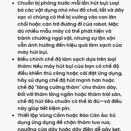
Chuẩn bị phòng trước mỗi lần hút bụi: Loại
bỏ các vật dụng nhỏ như đồ chơi, tất và dây
sạc vì chúng có thể bị vướng vào con lăn
chổi hoặc cản trở đường đi của robot. Mặc
dù nhiều mẫu máy có thể phát hiện và
tránh chướng ngại vật, nhưng sự lộn xộn
vẫn ảnh hưởng đến hiệu quả làm sạch của
máy hút bụi.
Điều chỉnh chế độ làm sạch dựa trên loại
thảm: Nếu máy hút bụi của bạn có chế độ
điều khiển thủ công hoặc cài đặt ứng dụng,
hãy sử dụng chế độ hút mạnh hơn hoặc
chế độ "tăng cường thảm" cho thảm dày.
Đối với thảm lông ngắn hoặc thảm trải sàn,
chế độ hút tiêu chuẩn có thể là đủ—và điều
này giúp tiết kiệm pin.
Thiết lập Vùng Cấm hoặc Rào Cản Ảo: Sử
dụng ứng dụng để chặn thảm tua rua,
ngưỡng cửa dày hoặc dây điện dễ gây kẹt.