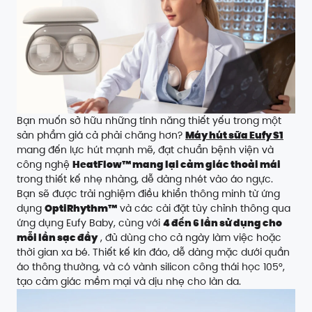
Bạn muốn sở hữu những tính năng thiết yếu trong một
sản phẩm giá cả phải chăng hơn?
Máy hút sữa Eufy S1
mang đến lực hút mạnh mẽ, đạt chuẩn bệnh viện và
công nghệ
HeatFlow™ mang lại cảm giác thoải mái
trong thiết kế nhẹ nhàng, dễ dàng nhét vào áo ngực.
Bạn sẽ được trải nghiệm điều khiển thông minh từ ứng
dụng
OptiRhythm™
và các cài đặt tùy chỉnh thông qua
ứng dụng Eufy Baby, cùng với
4 đến 6 lần sử dụng cho
mỗi lần sạc đầy
, đủ dùng cho cả ngày làm việc hoặc
thời gian xa bé. Thiết kế kín đáo, dễ dàng mặc dưới quần
áo thông thường, và có vành silicon công thái học 105°,
tạo cảm giác mềm mại và dịu nhẹ cho làn da.