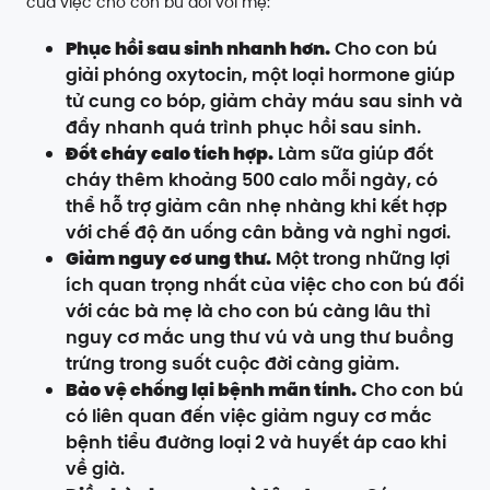
của việc cho con bú đối với mẹ:
Phục hồi sau sinh nhanh hơn.
Cho con bú
giải phóng oxytocin, một loại hormone giúp
tử cung co bóp, giảm chảy máu sau sinh và
đẩy nhanh quá trình phục hồi sau sinh.
Đốt cháy calo tích hợp.
Làm sữa giúp đốt
cháy thêm khoảng 500 calo mỗi ngày, có
thể hỗ trợ giảm cân nhẹ nhàng khi kết hợp
với chế độ ăn uống cân bằng và nghỉ ngơi.
Giảm nguy cơ ung thư.
Một trong những lợi
ích quan trọng nhất của việc cho con bú đối
với các bà mẹ là cho con bú càng lâu thì
nguy cơ mắc ung thư vú và ung thư buồng
trứng trong suốt cuộc đời càng giảm.
Bảo vệ chống lại bệnh mãn tính.
Cho con bú
có liên quan đến việc giảm nguy cơ mắc
bệnh tiểu đường loại 2 và huyết áp cao khi
về già.