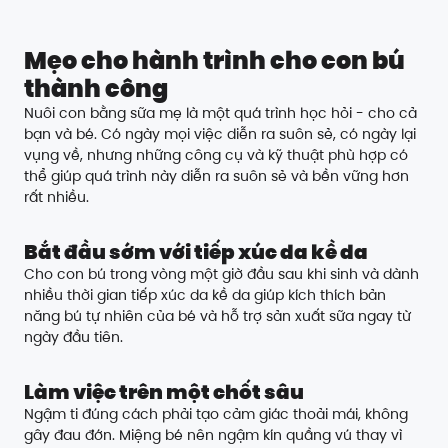
Mẹo cho
hành trình
cho con bú
thành công
Nuôi con bằng sữa mẹ là một quá trình học hỏi - cho cả
bạn và bé. Có ngày mọi việc diễn ra suôn sẻ, có ngày lại
vụng về, nhưng những công cụ và kỹ thuật phù hợp có
thể giúp quá trình này diễn ra suôn sẻ và bền vững hơn
rất nhiều.
Bắt đầu sớm với tiếp xúc da kề da
Cho con bú trong vòng một giờ đầu sau khi sinh và dành
nhiều thời gian tiếp xúc da kề da giúp kích thích bản
năng bú tự nhiên của bé và hỗ trợ sản xuất sữa ngay từ
ngày đầu tiên.
Làm việc trên một chốt sâu
Ngậm ti đúng cách phải tạo cảm giác thoải mái, không
gây đau đớn. Miệng bé nên ngậm kín quầng vú thay vì