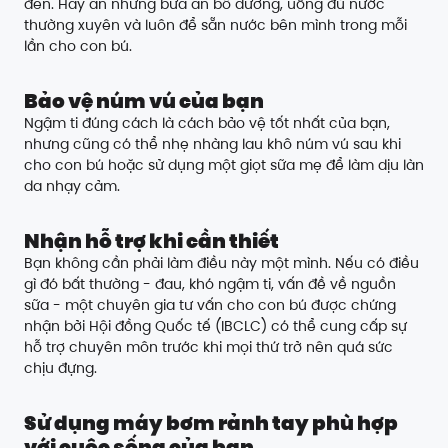
đen. Hãy ăn những bữa ăn bổ dưỡng, uống đủ nước
thường xuyên và luôn để sẵn nước bên mình trong mỗi
lần cho con bú.
Bảo vệ núm vú của bạn
Ngậm ti đúng cách là cách bảo vệ tốt nhất của bạn,
nhưng cũng có thể nhẹ nhàng lau khô núm vú sau khi
cho con bú hoặc sử dụng một giọt sữa mẹ để làm dịu làn
da nhạy cảm.
Nhận hỗ trợ khi cần thiết
Bạn không cần phải làm điều này một mình. Nếu có điều
gì đó bất thường - đau, khó ngậm ti, vấn đề về nguồn
sữa - một chuyên gia tư vấn cho con bú được chứng
nhận bởi Hội đồng Quốc tế (IBCLC) có thể cung cấp sự
hỗ trợ chuyên môn trước khi mọi thứ trở nên quá sức
chịu đựng.
Sử dụng máy bơm rảnh tay phù hợp
với cuộc sống của bạn