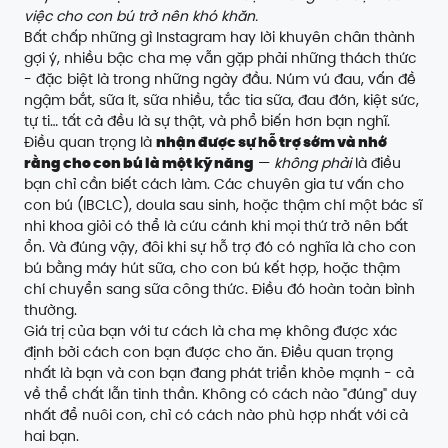
việc cho con bú trở nên khó khăn.
Bất chấp những gì Instagram hay lời khuyên chân thành
gợi ý, nhiều bậc cha mẹ vẫn gặp phải những thách thức
- đặc biệt là trong những ngày đầu. Núm vú đau, vấn đề
ngậm bắt, sữa ít, sữa nhiều, tắc tia sữa, đau đớn, kiệt sức,
tự ti… tất cả đều là sự thật, và phổ biến hơn bạn nghĩ.
Điều quan trọng là
nhận được sự hỗ trợ sớm và nhớ
rằng cho con bú là một kỹ năng
—
không phải
là điều
bạn chỉ cần biết cách làm. Các chuyên gia tư vấn cho
con bú (IBCLC), doula sau sinh, hoặc thậm chí một bác sĩ
nhi khoa giỏi có thể là cứu cánh khi mọi thứ trở nên bất
ổn. Và đúng vậy, đôi khi sự hỗ trợ đó có nghĩa là cho con
bú bằng máy hút sữa, cho con bú kết hợp, hoặc thậm
chí chuyển sang sữa công thức. Điều đó hoàn toàn bình
thường.
Giá trị của bạn với tư cách là cha mẹ không được xác
định bởi cách con bạn được cho ăn. Điều quan trọng
nhất là bạn và con bạn đang phát triển khỏe mạnh - cả
về thể chất lẫn tinh thần. Không có cách nào "đúng" duy
nhất để nuôi con, chỉ có cách nào phù hợp nhất với cả
hai bạn.