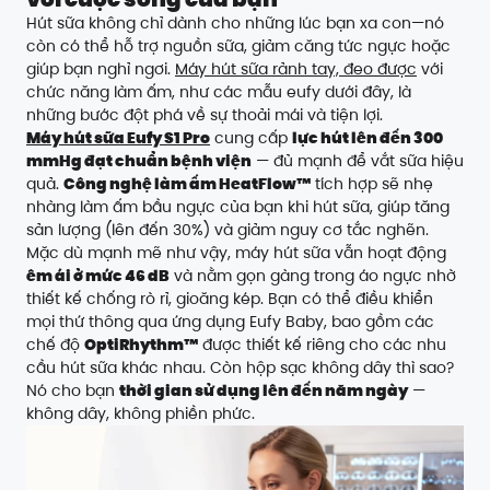
Hút sữa không chỉ dành cho những lúc bạn xa con—nó
còn có thể hỗ trợ nguồn sữa, giảm căng tức ngực hoặc
giúp bạn nghỉ ngơi.
Máy hút sữa rảnh tay, đeo được
với
chức năng làm ấm, như các mẫu eufy dưới đây, là
những bước đột phá về sự thoải mái và tiện lợi.
Máy hút sữa Eufy S1 Pro
cung cấp
lực hút lên đến 300
mmHg đạt chuẩn bệnh viện
— đủ mạnh để vắt sữa hiệu
quả.
Công nghệ làm ấm HeatFlow™
tích hợp sẽ nhẹ
nhàng làm ấm bầu ngực của bạn khi hút sữa, giúp tăng
sản lượng (lên đến 30%) và giảm nguy cơ tắc nghẽn.
Mặc dù mạnh mẽ như vậy, máy hút sữa vẫn hoạt động
êm ái ở mức 46 dB
và nằm gọn gàng trong áo ngực nhờ
thiết kế chống rò rỉ, gioăng kép. Bạn có thể điều khiển
mọi thứ thông qua ứng dụng Eufy Baby, bao gồm các
chế độ
OptiRhythm™
được thiết kế riêng cho các nhu
cầu hút sữa khác nhau. Còn hộp sạc không dây thì sao?
Nó cho bạn
thời gian sử dụng lên đến năm ngày
—
không dây, không phiền phức.