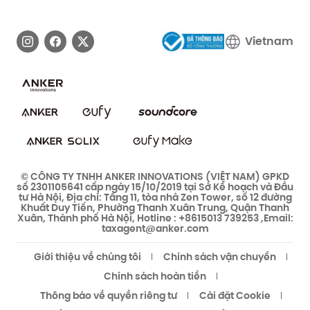
Câu chuyện thương hiệu eufy
Tải xuống e-Manual
Liên hệ với chúng tôi
Vietnam
Cam kết bảo mật
Cộng đồng bảo mật eufy
Cộng đồng eufy Clean
© CÔNG TY TNHH ANKER INNOVATIONS (VIỆT NAM) GPKD
số 2301105641 cấp ngày 15/10/2019 tại Sở Kế hoạch và Đầu
tư Hà Nội, Địa chỉ: Tầng 11, tòa nhà Zen Tower, số 12 đường
Khuất Duy Tiến, Phường Thanh Xuân Trung, Quận Thanh
Xuân, Thành phố Hà Nội, Hotline : +8615013 739253 ,Email:
taxagent@anker.com
Giới thiệu về chúng tôi
Chính sách vận chuyển
Chính sách hoàn tiền
Thông báo về quyền riêng tư
Cài đặt Cookie