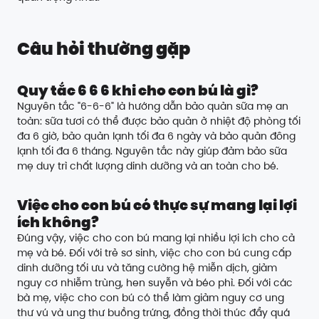
Câu hỏi thường gặp
Quy tắc 6 6 6 khi cho con bú là gì?
Nguyên tắc "6-6-6" là hướng dẫn bảo quản sữa mẹ an
toàn: sữa tươi có thể được bảo quản ở nhiệt độ phòng tối
đa 6 giờ, bảo quản lạnh tối đa 6 ngày và bảo quản đông
lạnh tối đa 6 tháng. Nguyên tắc này giúp đảm bảo sữa
mẹ duy trì chất lượng dinh dưỡng và an toàn cho bé.
Việc cho con bú có thực sự mang lại lợi
ích không?
Đúng vậy, việc cho con bú mang lại nhiều lợi ích cho cả
mẹ và bé. Đối với trẻ sơ sinh, việc cho con bú cung cấp
dinh dưỡng tối ưu và tăng cường hệ miễn dịch, giảm
nguy cơ nhiễm trùng, hen suyễn và béo phì. Đối với các
bà mẹ, việc cho con bú có thể làm giảm nguy cơ ung
thư vú và ung thư buồng trứng, đồng thời thúc đẩy quá