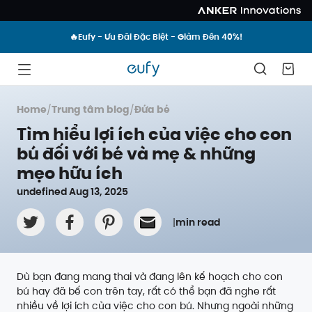
🔥Eufy - Ưu Đãi Đặc Biệt - Giảm Đến 40%!
Home
/
Trung tâm blog
/
Đứa bé
Tìm hiểu lợi ích của việc cho con
bú đối với bé và mẹ & những
mẹo hữu ích
undefined Aug 13, 2025
|
min read
Dù bạn đang mang thai và đang lên kế hoạch cho con
bú hay đã bế con trên tay, rất có thể bạn đã nghe rất
nhiều về lợi ích của việc cho con bú. Nhưng ngoài những