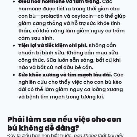
Điều hòa hormone và tâm trạng.
Các
hormone được tiết ra trong thời gian cho
con bú—prolactin và oxytocin—có thể giúp
giảm căng thẳng và hỗ trợ sức khỏe tinh
thần, có khả năng làm giảm nguy cơ trầm
cảm sau sinh.
Tiện lợi và tiết kiệm chi phí.
Không cần
chuẩn bị bình sữa. Không cần mua sữa
công thức. Sữa luôn sẵn sàng, bất cứ khi
nào và bất cứ nơi đâu bé cần.
Sức khỏe xương và tim mạch lâu dài.
Các
nghiên cứu cho thấy việc cho con bú kéo
dài có thể làm giảm nguy cơ loãng xương
và bệnh tim mạch trong tương lai.
Phải làm sao nếu việc cho con
bú không dễ dàng?
Đây là điều bạn nên biết trước:
bạn không thất bại nếu