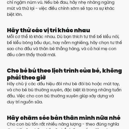
chỉ ngậm núm vú. Nếu bé đau, hãy nhẹ nhàng ngừng
mút và thử lại - việc điều chỉnh sớm sẽ tạo ra sự khác
biệt lớn.
Hãy thử các vị trí khác nhau
Mỗi cơ thể là khác nhau. Dù bạn thích tư thế bế kiểu nôi,
bế kiểu bóng bầu dục, hay nằm nghiêng, hãy chọn tư thế
sao cho đầu và thân bé thẳng hàng, và cả hai mẹ con
đều cảm thấy thoải mái.
Cho bé bú theo lịch trình của bé, không
phải theo giờ
Hãy chú ý các dấu hiệu đói như bé đòi bú hoặc mút tay,
và cho bé bú thường xuyên, đặc biệt là trong những tuần
đầu. Việc cho con bú thường xuyên giúp xây dựng và
duy trì nguồn sữa.
Hãy chăm sóc bản thân mình nữa nhé
Cho con bú tốn rất nhiều năng lượng - theo đúng nghĩa