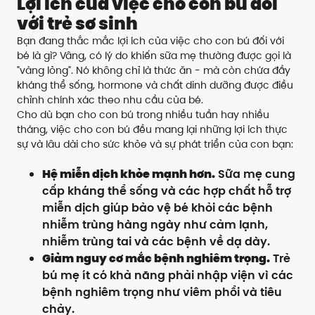
Lợi ích của việc cho con bú đối
với trẻ sơ sinh
Bạn đang thắc mắc lợi ích của việc cho con bú đối với
bé là gì? Vâng, có lý do khiến sữa mẹ thường được gọi là
"vàng lỏng". Nó không chỉ là thức ăn - mà còn chứa đầy
kháng thể sống, hormone và chất dinh dưỡng được điều
chỉnh chính xác theo nhu cầu của bé.
Cho dù bạn cho con bú trong nhiều tuần hay nhiều
tháng, việc cho con bú đều mang lại những lợi ích thực
sự và lâu dài cho sức khỏe và sự phát triển của con bạn:
Hệ miễn dịch khỏe mạnh hơn.
Sữa mẹ cung
cấp kháng thể sống và các hợp chất hỗ trợ
miễn dịch giúp bảo vệ bé khỏi các bệnh
nhiễm trùng hàng ngày như cảm lạnh,
nhiễm trùng tai và các bệnh về dạ dày.
Giảm nguy cơ mắc bệnh nghiêm trọng.
Trẻ
bú mẹ ít có khả năng phải nhập viện vì các
bệnh nghiêm trọng như viêm phổi và tiêu
chảy.