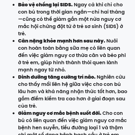
Bảo vệ chống lại SIDS.
Ngay cả khi chỉ cho
con bú trong thời gian ngắn—chỉ hai tháng
—cũng có thể giảm gần một nửa nguy cơ
mắc hội chứng đột tử ở trẻ sơ sinh (SIDS) ở
trẻ.
Cân nặng khỏe mạnh hơn sau này.
Nuôi
con hoàn toàn bằng sữa mẹ có liên quan
đến việc giảm nguy cơ thừa cân và béo phì
ở trẻ em, giúp hình thành thói quen lành
mạnh ngay từ nhỏ.
Dinh dưỡng tăng cường trí não.
Nghiên cứu
cho thấy mối liên hệ giữa việc cho con bú
lâu hơn và khả năng nhận thức tốt hơn, bao
gồm điểm kiểm tra cao hơn ở giai đoạn sau
của trẻ.
Giảm nguy cơ mắc bệnh suốt đời.
Cho con
bú có liên quan đến việc giảm nguy cơ mắc
bệnh hen suyễn, tiểu đường loại 1 và thậm
chí một số dạng bệnh bạch cầu ở trẻ em.