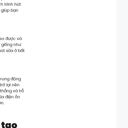
h trình hút
 giúp bạn
đeo được và
g giống như
út sữa ở bất
a rung động
rở lại nên
 thẳng và hỗ
ữa điện ồn
ơn.
 tạo