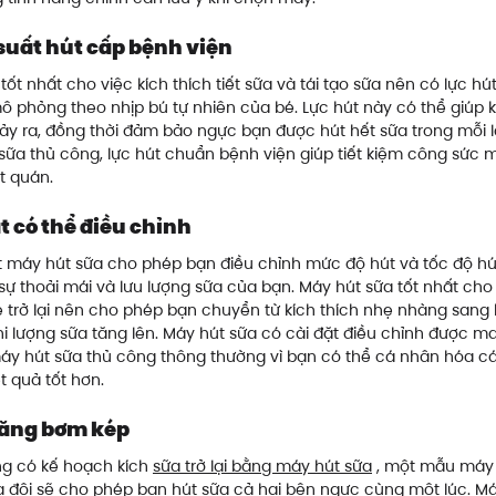
suất hút cấp bệnh viện
tốt nhất cho việc kích thích tiết sữa và tái tạo sữa nên có lực h
ô phỏng theo nhịp bú tự nhiên của bé. Lực hút này có thể giúp k
y ra, đồng thời đảm bảo ngực bạn được hút hết sữa trong mỗi l
sữa thủ công, lực hút chuẩn bệnh viện giúp tiết kiệm công sức
t quán.
t có thể điều chỉnh
 máy hút sữa cho phép bạn điều chỉnh mức độ hút và tốc độ hú
sự thoải mái và lưu lượng sữa của bạn. Máy hút sữa tốt nhất cho 
 trở lại nên cho phép bạn chuyển từ kích thích nhẹ nhàng sang 
 lượng sữa tăng lên. Máy hút sữa có cài đặt điều chỉnh được man
áy hút sữa thủ công thông thường vì bạn có thể cá nhân hóa cá
t quả tốt hơn.
ăng bơm kép
g có kế hoạch kích
sữa trở lại bằng máy hút sữa
, một mẫu máy
a đôi sẽ cho phép bạn hút sữa cả hai bên ngực cùng một lúc. Má