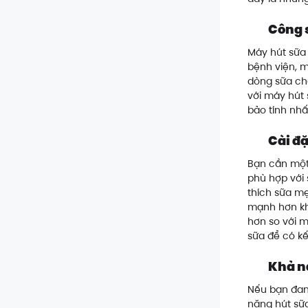
Công 
Máy hút sữa 
bệnh viện, m
dòng sữa chả
với máy hút 
bảo tính nhấ
Cài đặ
Bạn cần một
phù hợp với 
thích sữa mẹ
mạnh hơn khi
hơn so với m
sữa để có kế
Khả n
Nếu bạn đan
năng hút sữ