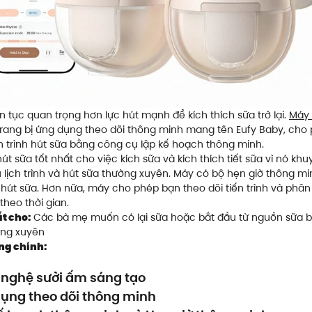
iên tục quan trọng hơn lực hút mạnh để kích thích sữa trở lại.
Máy 
rang bị ứng dụng theo dõi thông minh mang tên Eufy Baby, cho
ch trình hút sữa bằng công cụ lập kế hoạch thông minh.
út sữa tốt nhất cho việc kích sữa và kích thích tiết sữa vì nó kh
 lịch trình và hút sữa thường xuyên. Máy có bộ hẹn giờ thông mi
n hút sữa. Hơn nữa, máy cho phép bạn theo dõi tiến trình và phân
theo thời gian.
t cho:
Các bà mẹ muốn có lại sữa hoặc bắt đầu từ nguồn sữa 
ờng xuyên
ng chính:
nghệ sưởi ấm sáng tạo
ụng theo dõi thông minh