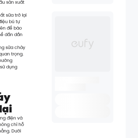
ầu sản xuất
t sữa trở lại
điệu bú tự
yên để báo
thể dần dần
òng sữa chảy
quan trọng.
thường
h sử dụng
áy
lại
ng điện và
hông chỉ hỗ
hẳng. Dưới