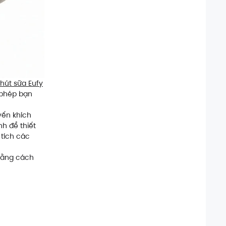
hút sữa Eufy
 phép bạn
uyến khích
nh để thiết
 tích các
bằng cách