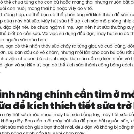
ó thể chưa từng cho con bú hoặc mang thai nhưng muốn bắt đ
ôi con nuôi, mang thai hộ hoặc vì lý do y tế.
 trường hợp, cơ thể bạn có thể phản ứng với kích thích để sản xuấ
iúp của máy hút sữa. Máy hút sữa hỗ trợ kích sữa mô phỏng nhịp 
é, đặc biệt nếu bé chưa ngậm ti mẹ. Bạn nên hút sữa thường xu
thể biết bé cần sữa. Với việc sử dụng đều đặn, máy hút sữa có 
hục nguồn sữa của bạn.
an, bạn có thể nhận thấy sữa chảy ra từng giọt, và cuối cùng, d
hơn. Dù ban đầu có vẻ chậm, nhưng mỗi lần cho con bú đều rất 
hư việc cho con bú sơ sinh, việc kích sữa cần sự kiên nhẫn và 
hời gian và sự kiên trì, bạn có thể kích sữa thành công bằng các
.
ính năng chính cần tìm ở m
ữa để kích thích tiết sữa trở 
ại máy hút sữa khác nhau: máy hút sữa bằng tay, máy hút sữa bằ
 không dây. Bạn cần một máy hút sữa để phục hồi nguồn sữa, k
 tiết sữa mà còn giúp bạn thoải mái, đều đặn và không bị căng t
 tính năng chính cần lưu ý khi chọn máy: