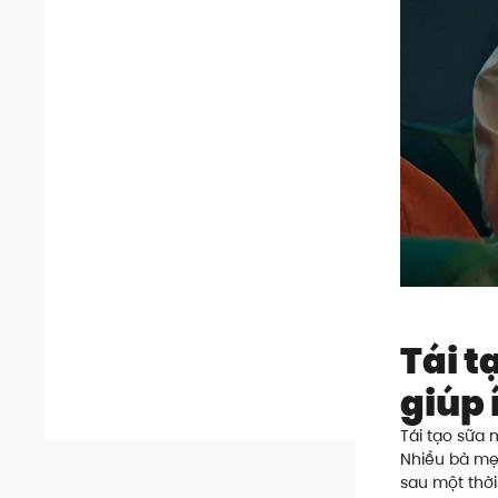
Tái t
giúp 
Tái tạo sữa 
Nhiều bà mẹ 
sau một thời