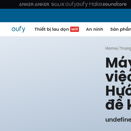
Thiết bị lau dọn
An ninh
Sản phẩ
Mới
Home
/
Trun
Máy
việ
Hướ
để 
undefine