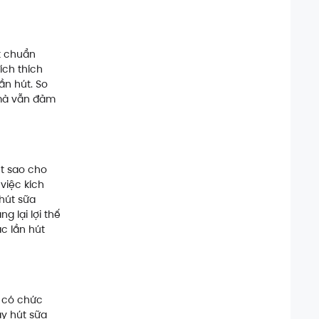
út chuẩn
ích thích
ần hút. So
 mà vẫn đảm
t sao cho
việc kích
hút sữa
g lại lợi thế
c lần hút
 có chức
y hút sữa