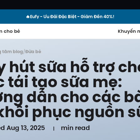
🔥Eufy - Ưu Đãi Đặc Biệt - Giảm Đến 40%!
m cho bé
Khuyến m
g tâm blog
/
Đứa bé
 hút sữa hỗ trợ ch
c tái tạo sữa mẹ:
ng dẫn cho các b
khôi phục nguồn s
d Aug 13, 2025
min read
|