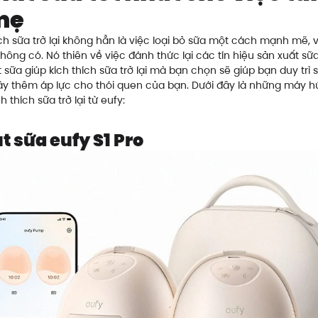
mẹ
ích sữa trở lại không hẳn là việc loại bỏ sữa một cách mạnh mẽ, 
không có. Nó thiên về việc đánh thức lại các tín hiệu sản xuất sữ
 sữa giúp kích thích sữa trở lại mà bạn chọn sẽ giúp bạn duy trì 
y thêm áp lực cho thói quen của bạn. Dưới đây là những máy hú
h thích sữa trở lại từ eufy:
t sữa eufy S1 Pro