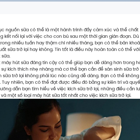
ục nguồn sữa có thể là một hành trình đầy cảm xúc và thể chất 
 kết nối lại với việc cho con bú sau một thời gian gián đoạn. D
rong nhiều tuần hay thậm chí nhiều tháng, bạn có thể băn khoă
ất sữa trở lại hay không. Tin tốt là điều này hoàn toàn có thể với
 sữa.
 máy hút sữa đáng tin cậy có thể giúp bạn dễ dàng hơn trong hà
sự kích thích nhẹ nhàng mà cơ thể bạn cần để sản sinh sữa trở 
ch sữa trở lại không phải lúc nào cũng dễ dàng. Bạn có thể không
. Tuy nhiên, bạn có thể đạt được điều đó bằng sự kiên trì và quyế
hướng dẫn bạn tìm hiểu về việc kích sữa trở lại, những điều cần l
và một số loại máy hút sữa tốt nhất cho việc kích sữa trở lại.