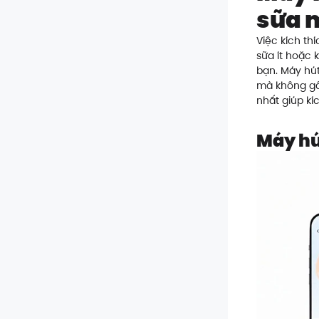
sữa 
Việc kích th
sữa ít hoặc 
bạn. Máy hút
mà không gâ
nhất giúp kíc
Máy hú