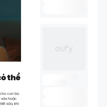
có thể
 cho con bú.
i sữa hoặc
iết sữa, khi