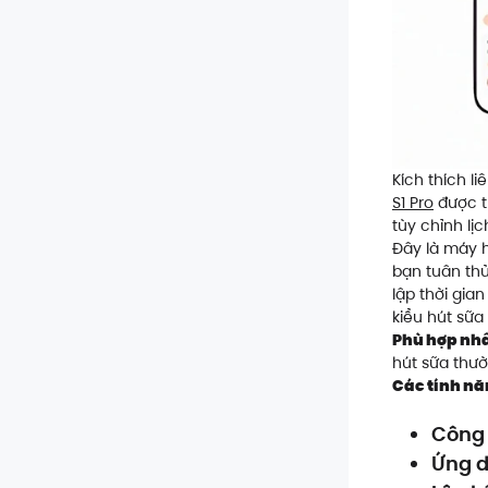
Kích thích l
S1 Pro
được t
tùy chỉnh lị
Đây là máy h
bạn tuân thủ
lập thời gia
kiểu hút sữa 
Phù hợp nhấ
hút sữa thư
Các tính nă
Công 
Ứng d