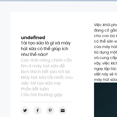
Việc khôi ph
đang cố gắng
cho con bú t
undefined
có thể sản xu
Tái tạo sữa là gì và máy
của máy hút
hút sữa có thể giúp ích
Sử dụng một
như thế nào?
và cung cấp 
Các tính năng chính cần
vậy, việc kí
tìm ở máy hút sữa để
ngay lập tức
kích thích tiết sữa trở lại
viết này sẽ 
Máy hút sữa tốt nhất cho
máy hút sữa 
việc tái tạo sữa mẹ
Phần kết luận
Câu hỏi thường gặp