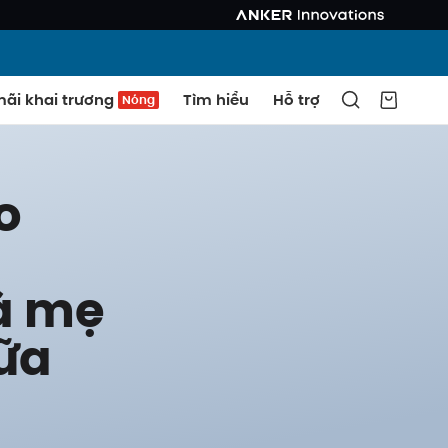
ãi khai trương
Tìm hiểu
Hỗ trợ
Nóng
o
à mẹ
ữa