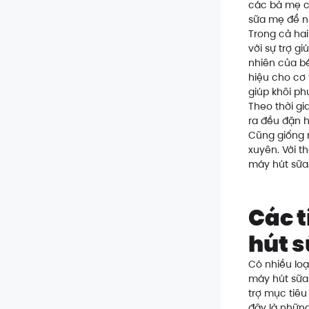
các bà mẹ c
sữa mẹ để nu
Trong cả hai
với sự trợ g
nhiên của b
hiệu cho cơ 
giúp khôi p
Theo thời gi
ra đều đặn 
Cũng giống n
xuyên. Với t
máy hút sữa
Các t
hút s
Có nhiều lo
máy hút sữa
trợ mục tiêu
đây là những