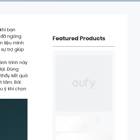
khi bạn
ù đã ngừng
Featured Products
n liệu mình
 sự trợ giúp
nh trình này
lại. Đúng
 thấy kết quả
t tâm. Bài
ưu ý khi chọn