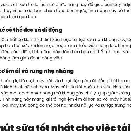
việc kích sữa trở lại nên có chức năng này để giúp bạn duy trì lịc
 Thay vì hút sữa luân phiên từng bên ngực, tính năng này có thể
 gian hiệu quả hơn.
kế có thể đeo và di động
tốt nhất để kích thích tiết sữa hoặc tái tạo sữa nên không dây, 
p bạn hút sữa khi làm việc hoặc làm nhiều việc cùng lúc. Khôn
điện cắm điện, tính năng này đảm bảo bạn có thể linh hoạt và h
hông làm gián đoạn công việc.
cơ êm ái và rung nhẹ nhàng
hưởng lợi từ một máy hút sữa hoạt động êm ái, đồng thời tạo r
 kích thích sữa chảy ra. Máy hút sữa tốt nhất cho việc kích sữa t
t sữa một cách nhẹ nhàng mà không gây chú ý, giúp giảm căng
. Tính năng này mang lại trải nghiệm êm ái hơn so với máy hút s
loại máy thủ công có thể đòi hỏi nhiều nỗ lực và sự tập trung h
út sữa tốt nhất cho việc tái