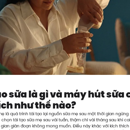
ạo sữa là gì và máy hút sữa 
ích như thế nào?
mẹ là quá trình tái tạo lại nguồn sữa mẹ sau một thời gian ngừng
chọn tái tạo sữa mẹ sau vài tuần, thậm chí vài tháng sau khi ca
 gian gián đoạn không mong muốn. Điều này khác với kích thích t