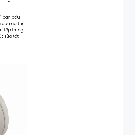
vì ban đầu
a của cơ thể
sự tập trung
t sữa tốt