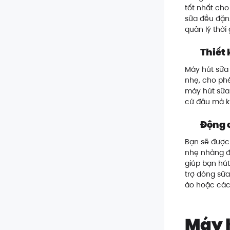
tốt nhất cho 
sữa đều đặn.
quản lý thời
Thiết 
Máy hút sữa 
nhẹ, cho phé
máy hút sữa 
cứ đâu mà k
Động 
Bạn sẽ được 
nhẹ nhàng để
giúp bạn hú
trợ dòng sữa
ào hoặc các 
Máy h