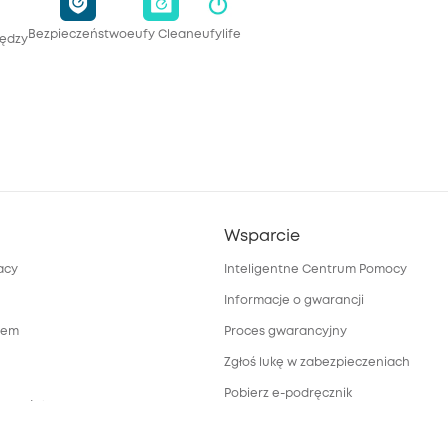
Bezpieczeństwo
eufy Clean
eufylife
iędzy
Wsparcie
acy
Inteligentne Centrum Pomocy
Informacje o gwarancji
rem
Proces gwarancyjny
Zgłoś lukę w zabezpieczeniach
Pobierz e-podręcznik
towy dotyczący
a
Anuluj zamówienie