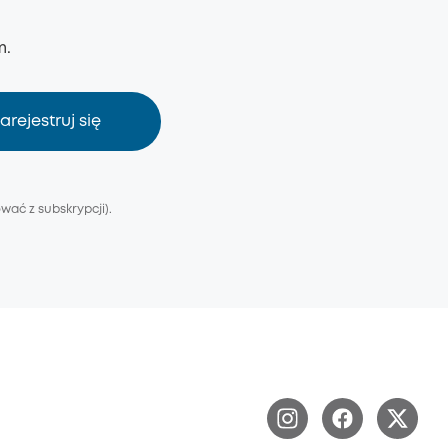
m.
arejestruj się
ać z subskrypcji).