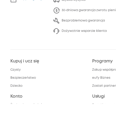
30-dniowa gwarancja zwrotu pien
Bezproblemowa gwarancja
Dożywotnie wsparcie klienta
Kupuj i ucz się
Programy
Czysty
Zakup współpr
Bezpieczeństwo
eufy Biznes
Dziecko
Zostań partne
Konto
Usługi
Śledzenie zamówień
Portal interne
bezpieczeństw
Moje kody