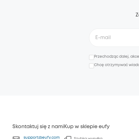
Z
Przechodząc dalej, akc
Chcę otrzymywać wiadomo
Skontaktuj się z nami
Kup w sklepie eufy
support@eufy.com
Szybka wysyłka