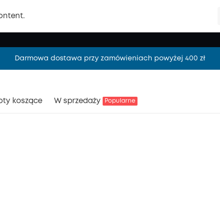
ontent.
Darmowa dostawa przy zamówieniach powyżej 400 zł
Darmowa dostawa przy zamówieniach powyżej 400 zł
Darmowa dostawa przy zamówieniach powyżej 400 zł
oty koszące
W sprzedaży
Popularne