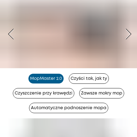
MopMaster 2.0
Czyści tak, jak ty
Czyszczenie przy krawędzi
Zawsze mokry mop
Automatyczne podnoszenie mopa