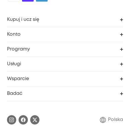
Kupuj i ucz się
Czysty
Konto
Bezpieczeństwo
Śledzenie zamówień
Programy
Dziecko
Moje kody
Zakup współpracy
Usługi
Program lojalnościowy eufyCredits
eufy Biznes
Portal internetowy dotyczący bezpieczeństwa
Wsparcie
Nagrody Myeufy
Zostań partnerem
Inteligentne Centrum Pomocy
Badać
Informacje o gwarancji
Historia marki eufy
Proces gwarancyjny
Skontaktuj się z nami
Polska
Zgłoś lukę w zabezpieczeniach
Zaangażowanie w bezpieczeństwo