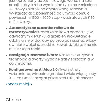
jest opróżniany do 2,5-litrowego worka na kurz
stacji, który trzeba wymieniać tylko co 2 miesiące
.
3-litrowy zbiornik na czystą wodę zapewnia
wystarczającą pojemność do umycia domu o
powierzchni 1500 - 2000 stóp kwadratowych (150
m2) 2-3 razy.
Automatyczna szczotka rolkowa do
rozczesywania:
Szczotka rolkowa obraca się w
odwrotnym kierunku, a grzebień Pro-Detangle
odchyla się w dół, aby poluzować i usunąć włosy
owinięte wokół szczotki rolkowej, dzięki czemu nie
musisz tego robić.
Nawigacja laserowa iPath
:
Nasza ekskluzywna
technologia tworzy wydajne trasy sprzątania w
całym domu.
Konfigurowalna AI.Map 2.0:
Twórz strefy
wzbronione, wirtualne granice i wiele więcej, aby
X10 Pro Omni sprzątał przestrzeń tak, jak chcesz.
Zobacz mniej
Choice