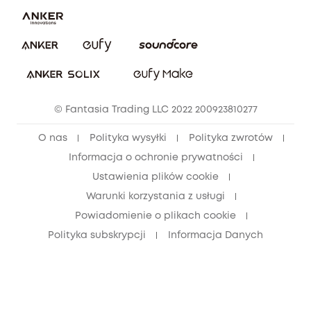
Pobierz e-podręcznik
Społeczność Bezpieczeństwa Eufy
Anuluj zamówienie
Społeczność Eufy Clean
Zniżka studencka
© Fantasia Trading LLC 2022 200923810277
Zniżka dla młodzieży (15–25 lat)
O nas
Polityka wysyłki
Polityka zwrotów
Zniżka dla seniorów (60+)
Informacja o ochronie prywatności
Ustawienia plików cookie
Warunki korzystania z usługi
Powiadomienie o plikach cookie
Polityka subskrypcji
Informacja Danych