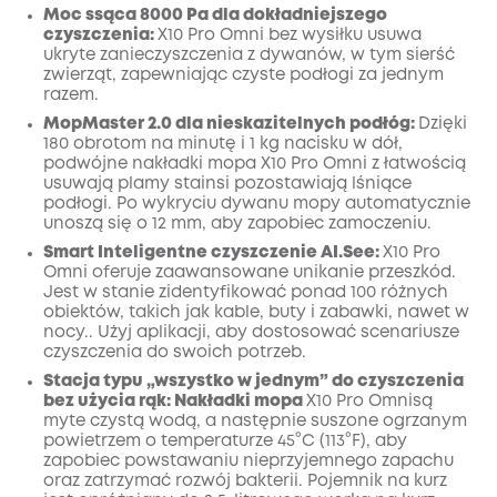
Wyłączony
Moc ssąca 8000 Pa dla dokładniejszego
KOPIA
Kod
:
czyszczenia:
X10 Pro
Omni
bez wysiłku usuwa
ukryte zanieczyszczenia z dywanów, w tym sierść
zwierząt, zapewniając czyste podłogi za jednym
razem.
MopMaster 2.0 dla nieskazitelnych podłóg:
Dzięki
180 obrotom na minutę i 1 kg nacisku w dół,
podwójne nakładki mopa X10 Pro
Omni
z łatwością
usuwają plamy
stains
i pozostawiają lśniące
podłogi.
Po wykryciu dywanu mopy automatycznie
unoszą się o 12 mm, aby zapobiec zamoczeniu.
Smart
Inteligentne czyszczenie AI.See:
X10 Pro
Omni
oferuje zaawansowane unikanie przeszkód.
Jest w stanie zidentyfikować ponad 100 różnych
obiektów, takich jak kable, buty i zabawki, nawet w
nocy.
. Użyj aplikacji, aby dostosować scenariusze
czyszczenia do swoich potrzeb.
Stacja typu „wszystko w jednym” do czyszczenia
bez użycia rąk: Nakładki mopa
X10 Pro
Omni
są
myte czystą wodą, a następnie suszone ogrzanym
powietrzem o temperaturze 45°C (113°F), aby
zapobiec powstawaniu nieprzyjemnego zapachu
oraz zatrzymać rozwój bakterii.
Pojemnik
na kurz