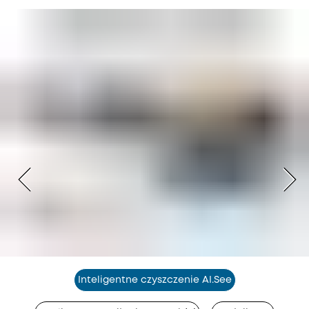
Inteligentne czyszczenie AI.See