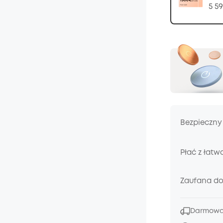
5 59
Bezpieczny
Płać z łatw
Zaufana d
Darmowa 