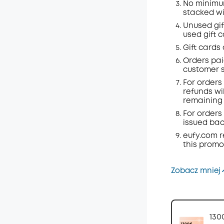
No minimum
stacked wi
Unused gif
used gift 
Gift cards
Orders
pai
customer s
For orders
refunds wil
remaining 
For orders 
issued back
eufy.com
r
this promo
Zobacz mniej
130