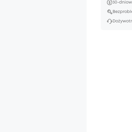
30-dniow
Bezprob
Dożywotn