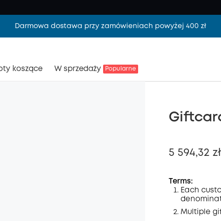
Darmowa dostawa przy zamówieniach powyżej 400 zł
oty koszące
W sprzedaży
Popularne
Giftcar
5 594,32 zł
Terms:
Each custo
denominati
Wyłąc
Multiple g
Kod
: