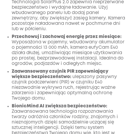
Technologia SolarPlus 2.0 zapewnia nieprzerwane
bezpieczeństwo i wydajne ładowanie. Użyj
wbudowanego panelu lub dodaj panel
zewnętrzny, aby zwiększyć zasięg kamery. Kamera
pozostaje naładowana nawet w pochmurne dni
lub w półcieniu.
Przechowuj i zachowaj energię przez miesiące:
Wyposażona w pojemny, wbudowany akumulator
o pojemności 13 000 mAh, kamera eufyCam E40
działa dłużej, umożliwiając miesiące użytkowania
po prostej, bezprzewodowej instalacji. Idealna do
ogrodów, podjazdów i odległych miejsc.
Zaawansowany czujnik PIR zapewniający
większe bezpieczeństwo:
ulepszony pasywny
czujnik podczerwieni (PIR) w czujniku E40
niezawodnie wykrywa ruch, rejestrując ważne
zdarzenia i zapewniając optymalną ochronę
Twojego domu.
BionicMind AI zwiększa bezpieczeństwo:
Zaawansowana technologia rozpoznawania
twarzy odróżnia członków rodziny, znajomych i
nieznajomych dzięki samodzielnie uczącej się
sztucznej inteligencji. Dzięki temu system
bezpieczeństwa Twojego domu wie, kto jest w