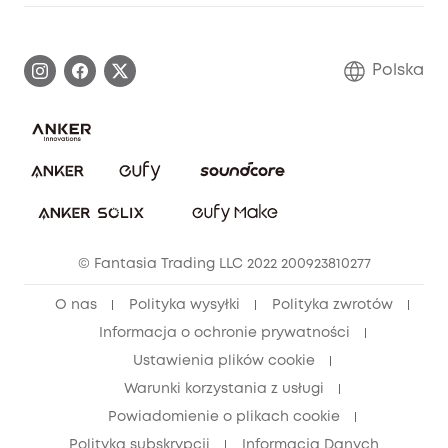
Informacje o gwarancji
Historia marki eufy
Proces gwarancyjny
Skontaktuj się z nami
Polska
Zgłoś lukę w zabezpieczeniach
Zaangażowanie w bezpieczeństwo
Pobierz e-podręcznik
Społeczność Bezpieczeństwa Eufy
Anuluj zamówienie
Społeczność Eufy Clean
Zniżka studencka
© Fantasia Trading LLC 2022 200923810277
Zniżka dla młodzieży (15–25 lat)
O nas
Polityka wysyłki
Polityka zwrotów
Zniżka dla seniorów (60+)
Informacja o ochronie prywatności
Ustawienia plików cookie
Warunki korzystania z usługi
Powiadomienie o plikach cookie
Polityka subskrypcji
Informacja Danych