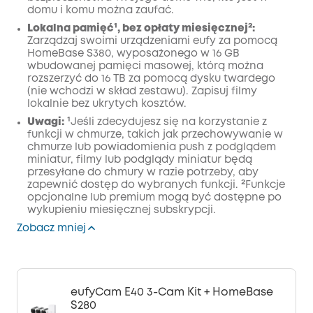
domu i komu można zaufać.
Lokalna pamięć¹, bez opłaty miesięcznej²:
Zarządzaj swoimi urządzeniami eufy za pomocą
HomeBase S380, wyposażonego w 16 GB
wbudowanej pamięci masowej, którą można
rozszerzyć do 16 TB za pomocą dysku twardego
(nie wchodzi w skład zestawu). Zapisuj filmy
lokalnie bez ukrytych kosztów.
Uwagi:
¹Jeśli zdecydujesz się na korzystanie z
funkcji w chmurze, takich jak przechowywanie w
chmurze lub powiadomienia push z podglądem
miniatur, filmy lub podglądy miniatur będą
przesyłane do chmury w razie potrzeby, aby
zapewnić dostęp do wybranych funkcji. ²Funkcje
opcjonalne lub premium mogą być dostępne po
wykupieniu miesięcznej subskrypcji.
Zobacz mniej
eufyCam E40 3-Cam Kit + HomeBase
S280