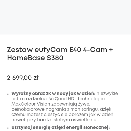
Zestaw eufyCam E40 4-Cam +
HomeBase S380
2 699,00 zł
Wyraźny obraz 2K w nocy jak w dzień:
niezwykle
ostra rozdzielczość Quad HD i technologia
MaxColour Vision zapewniają żywe,
Wyłączony
pełnokolorowe nagrania z monitoringu, dzięki
KOPIA
Kod
:
czemu możesz cieszyć się obrazem jak w dzień
nawet przy bardzo słabym oświetleniu.
Utrzymaj energię dzięki energii słonecznej: