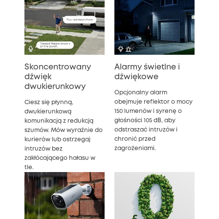
Skoncentrowany
Alarmy świetlne i
dźwięk
dźwiękowe
dwukierunkowy
Opcjonalny alarm
obejmuje reflektor o mocy
Ciesz się płynną,
150 lumenów i syrenę o
dwukierunkową
głośności 105 dB, aby
komunikacją z redukcją
odstraszać intruzów i
szumów. Mów wyraźnie do
chronić przed
kurierów lub ostrzegaj
zagrożeniami.
intruzów bez
zakłócającego hałasu w
tle.