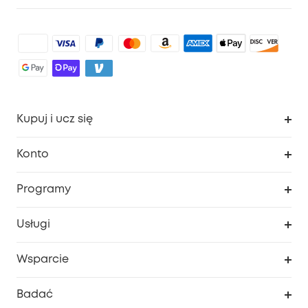
Kupuj i ucz się
Czysty
Konto
Bezpieczeństwo
Śledzenie zamówień
Programy
Dziecko
Moje kody
Zakup współpracy
Usługi
Program lojalnościowy eufyCredits
eufy Biznes
Portal internetowy dotyczący bezpieczeństwa
Wsparcie
Nagrody Myeufy
Zostań partnerem
Inteligentne Centrum Pomocy
Badać