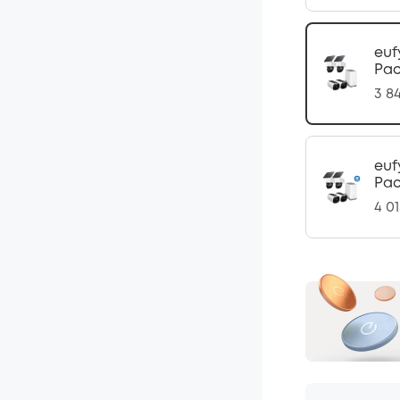
euf
Pac
3 84
euf
Pac
4 01