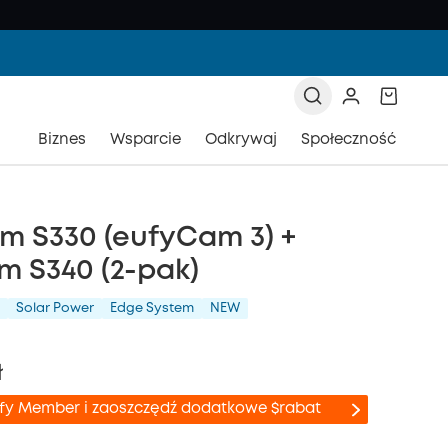
Biznes
Wsparcie
Odkrywaj
Społeczność
m S330 (eufyCam 3) +
m S340 (2-pak)
Solar Power
Edge System
NEW
ł
ufy Member i zaoszczędź dodatkowe $rabat