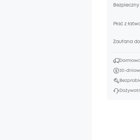
Bezpieczny
Płać z łatw
Zaufana d
Darmowa 
30-dniow
Bezprob
Dożywotn