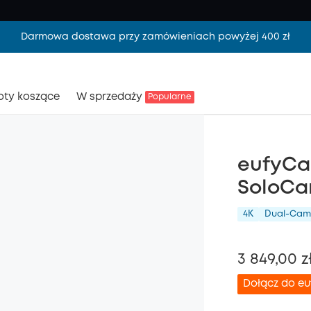
Darmowa dostawa przy zamówieniach powyżej 400 zł
oty koszące
W sprzedaży
Popularne
eufyCa
SoloCa
4K
Dual-Cam
3 849,00 z
Dołącz do e