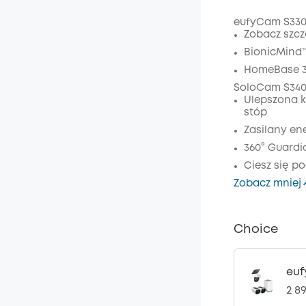
eufyCam S330 
Zobacz szcz
Wyłąc
BionicMind™
Kod
:
HomeBase 3
SoloCam S340 
Ulepszona k
stóp
Zasilany ene
360° Guard
Ciesz się 
Zobacz mniej
Choice
euf
2 89