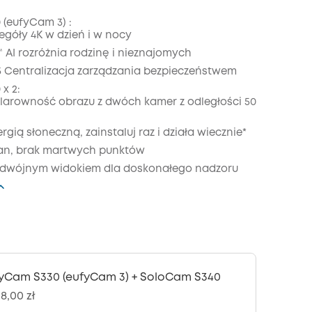
(eufyCam 3) :
egóły 4K w dzień i w nocy
zony
KOPIA
 AI rozróżnia rodzinę i nieznajomych
 Centralizacja zarządzania bezpieczeństwem
x 2:
larowność obrazu z dwóch kamer z odległości 50
rgią słoneczną, zainstaluj raz i działa wiecznie*
ian, brak martwych punktów
podwójnym widokiem dla doskonałego nadzoru
yCam S330 (eufyCam 3) + SoloCam S340
8,00 zł