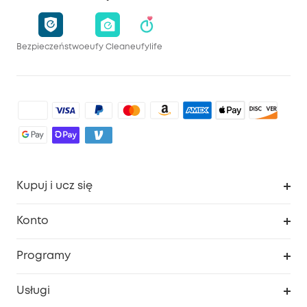
Bezpieczeństwo
eufy Clean
eufylife
Kupuj i ucz się
Czysty
Konto
Bezpieczeństwo
Śledzenie zamówień
Programy
Dziecko
Moje kody
Zakup współpracy
Usługi
Program lojalnościowy eufyCredits