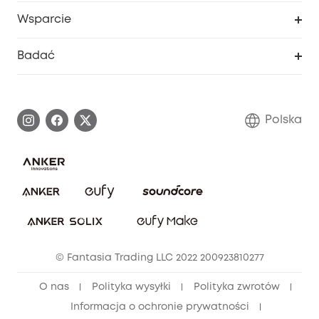
eufy Biznes
Portal internetowy dotyczący bezpieczeństwa
Wsparcie
Nagrody Myeufy
Zostań partnerem
Inteligentne Centrum Pomocy
Badać
Informacje o gwarancji
Historia marki eufy
Proces gwarancyjny
Skontaktuj się z nami
Polska
Zgłoś lukę w zabezpieczeniach
Zaangażowanie w bezpieczeństwo
Pobierz e-podręcznik
Społeczność Bezpieczeństwa Eufy
Anuluj zamówienie
Społeczność Eufy Clean
Zniżka studencka
© Fantasia Trading LLC 2022 200923810277
Zniżka dla młodzieży (15–25 lat)
O nas
Polityka wysyłki
Polityka zwrotów
Zniżka dla seniorów (60+)
Informacja o ochronie prywatności