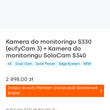
Kamera do monitoringu S330
(eufyCam 3) + Kamera do
monitoringu SoloCam S340
4K
Dual-Cam
Solar Power
Edge System
NEW
2 898,00 zł
Dołącz do eufy Member i zaoszczędź dodatkowe
$rabat