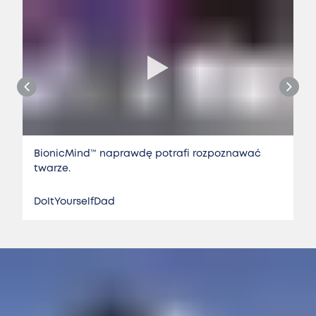
BionicMind™️ naprawdę potrafi rozpoznawać
twarze.
DoItYourselfDad