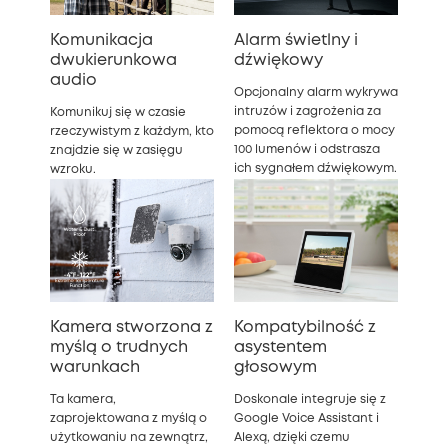
Komunikacja
Alarm świetlny i
dwukierunkowa
dźwiękowy
audio
Opcjonalny alarm wykrywa
intruzów i zagrożenia za
Komunikuj się w czasie
pomocą reflektora o mocy
rzeczywistym z każdym, kto
100 lumenów i odstrasza
znajdzie się w zasięgu
ich sygnałem dźwiękowym.
wzroku.
Kamera stworzona z
Kompatybilność z
myślą o trudnych
asystentem
warunkach
głosowym
Ta kamera,
Doskonale integruje się z
zaprojektowana z myślą o
Google Voice Assistant i
użytkowaniu na zewnątrz,
Alexą, dzięki czemu