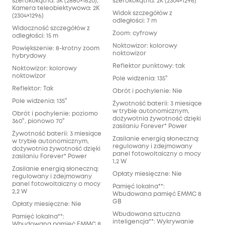
szerokokątna: 3K (2880×1620),
szerokokątna: 2K (2304×1296)
Kamera teleobiektywowa: 2K
Widok szczegółów z
(2304×1296)
odległości: 7 m
Widoczność szczegółów z
Zoom: cyfrowy
odległości: 15 m
Noktowizor: kolorowy
Powiększenie: 8-krotny zoom
noktowizor
hybrydowy
Reflektor punktowy: tak
Noktowizor: kolorowy
noktowizor
Pole widzenia: 135°
Reflektor: Tak
Obrót i pochylenie: Nie
Pole widzenia: 135°
Żywotność baterii: 3 miesiące
w trybie autonomicznym,
Obrót i pochylenie: poziomo
dożywotnia żywotność dzięki
360°, pionowo 70°
zasilaniu Forever* Power
Żywotność baterii: 3 miesiące
Zasilanie energią słoneczną:
w trybie autonomicznym,
regulowany i zdejmowany
dożywotnia żywotność dzięki
panel fotowoltaiczny o mocy
zasilaniu Forever* Power
1,2 W
Zasilanie energią słoneczną:
Opłaty miesięczne: Nie
regulowany i zdejmowany
panel fotowoltaiczny o mocy
Pamięć lokalna**:
2,2 W
Wbudowana pamięć EMMC 8
GB
Opłaty miesięczne: Nie
Wbudowana sztuczna
Pamięć lokalna**:
inteligencja**: Wykrywanie
Wbudowana pamięć EMMC 8