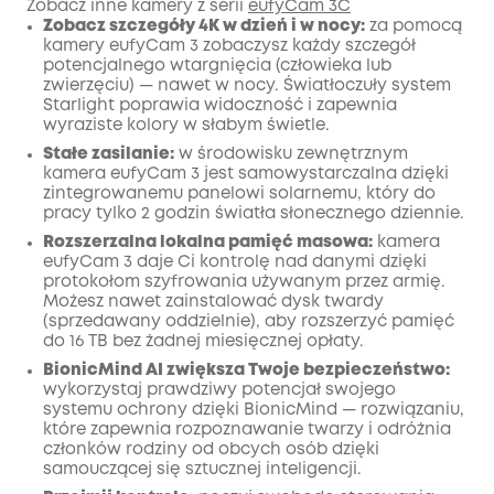
Zobacz inne kamery z serii
eufyCam 3C
Zobacz szczegóły 4K w dzień i w nocy:
za pomocą
Wyłączony
kamery eufyCam 3 zobaczysz każdy szczegół
KOPIA
Kod
:
potencjalnego wtargnięcia (człowieka lub
zwierzęciu) — nawet w nocy. Światłoczuły system
Starlight poprawia widoczność i zapewnia
wyraziste kolory w słabym świetle.
Stałe zasilanie:
w środowisku zewnętrznym
kamera eufyCam 3 jest samowystarczalna dzięki
zintegrowanemu panelowi solarnemu, który do
pracy tylko 2 godzin światła słonecznego dziennie.
Rozszerzalna lokalna pamięć masowa:
kamera
eufyCam 3 daje Ci kontrolę nad danymi dzięki
protokołom szyfrowania używanym przez armię.
Możesz nawet zainstalować dysk twardy
(sprzedawany oddzielnie), aby rozszerzyć pamięć
do 16 TB bez żadnej miesięcznej opłaty.
BionicMind AI zwiększa Twoje bezpieczeństwo:
wykorzystaj prawdziwy potencjał swojego
systemu ochrony dzięki BionicMind — rozwiązaniu,
które zapewnia rozpoznawanie twarzy i odróżnia
członków rodziny od obcych osób dzięki
samouczącej się sztucznej inteligencji.