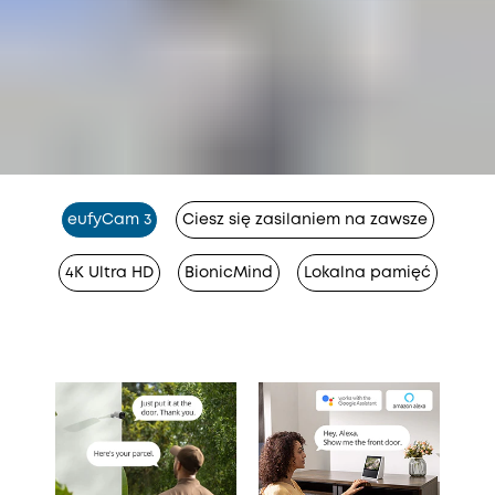
eufyCam 3
Ciesz się zasilaniem na zawsze
4K Ultra HD
BionicMind
Lokalna pamięć