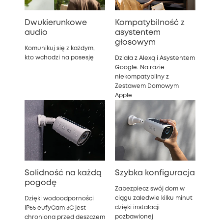
Dwukierunkowe
Kompatybilność z
audio
asystentem
głosowym
Komunikuj się z każdym,
kto wchodzi na posesję
Działa z Alexą i Asystentem
Google. Na razie
niekompatybilny z
Zestawem Domowym
Apple
Solidność na każdą
Szybka konfiguracja
pogodę
Zabezpiecz swój dom w
ciągu zaledwie kilku minut
Dzięki wodoodporności
dzięki instalacji
IP65 eufyCam 3C jest
pozbawionej
chroniona przed deszczem