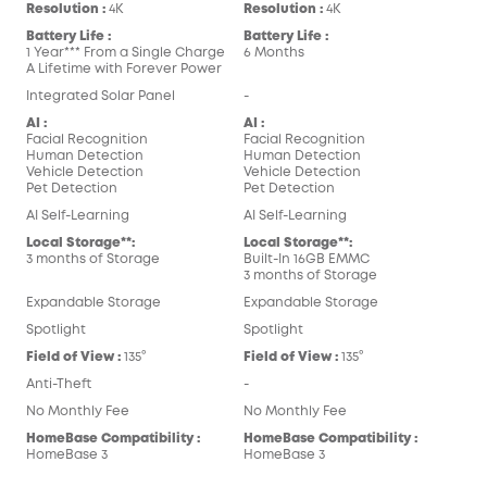
Resolution :
4K
Resolution :
4K
Battery Life :
Battery Life :
1 Year*** From a Single Charge
6 Months
A Lifetime with Forever Power
Integrated Solar Panel
-
AI :
AI :
Facial Recognition
Facial Recognition
Human Detection
Human Detection
Vehicle Detection
Vehicle Detection
Pet Detection
Pet Detection
AI Self-Learning
AI Self-Learning
Local Storage**:
Local Storage**:
3 months of Storage
Built-In 16GB EMMC
3 months of Storage
Expandable Storage
Expandable Storage
Spotlight
Spotlight
Field of View :
135°
Field of View :
135°
Anti-Theft
-
No Monthly Fee
No Monthly Fee
HomeBase Compatibility :
HomeBase Compatibility :
HomeBase 3
HomeBase 3