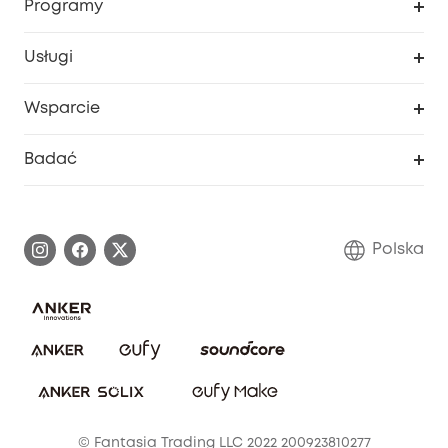
Programy
Dziecko
Moje kody
Zakup współpracy
Usługi
Program lojalnościowy eufyCredits
eufy Biznes
Portal internetowy dotyczący bezpieczeństwa
Wsparcie
Nagrody Myeufy
Zostań partnerem
Inteligentne Centrum Pomocy
Badać
Informacje o gwarancji
Historia marki eufy
Proces gwarancyjny
Skontaktuj się z nami
Polska
Zgłoś lukę w zabezpieczeniach
Zaangażowanie w bezpieczeństwo
Pobierz e-podręcznik
Społeczność Bezpieczeństwa Eufy
Anuluj zamówienie
Społeczność Eufy Clean
Zniżka studencka
© Fantasia Trading LLC 2022 200923810277