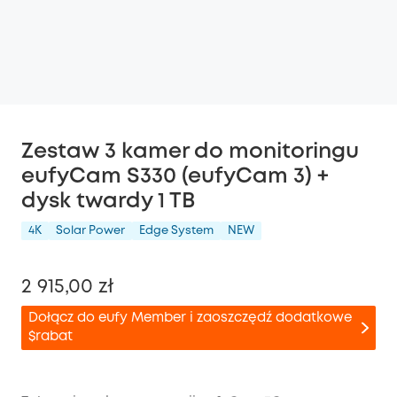
Zestaw 3 kamer do monitoringu
eufyCam S330 (eufyCam 3) +
dysk twardy 1 TB
4K
Solar Power
Edge System
NEW
2 915,00 zł
Dołącz do eufy Member i zaoszczędź dodatkowe
$rabat