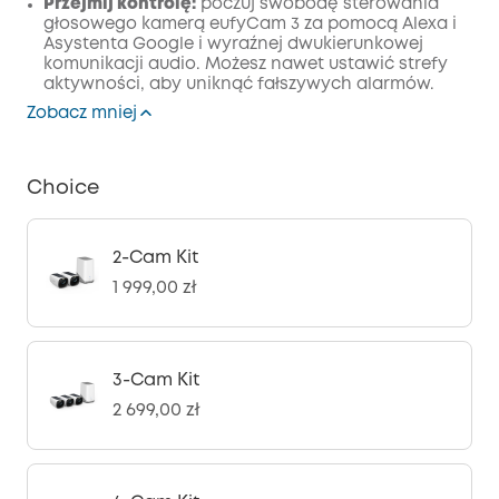
Przejmij kontrolę:
poczuj swobodę sterowania
głosowego kamerą eufyCam 3 za pomocą Alexa i
Asystenta Google i wyraźnej dwukierunkowej
komunikacji audio. Możesz nawet ustawić strefy
aktywności, aby uniknąć fałszywych alarmów.
Zobacz mniej
Choice
2-Cam Kit
1 999,00 zł
3-Cam Kit
2 699,00 zł