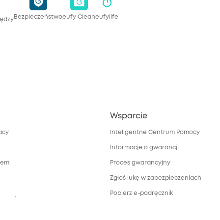
Bezpieczeństwo
eufy Clean
eufylife
iędzy
Wsparcie
acy
Inteligentne Centrum Pomocy
Informacje o gwarancji
rem
Proces gwarancyjny
Zgłoś lukę w zabezpieczeniach
Pobierz e-podręcznik
towy dotyczący
a
Anuluj zamówienie