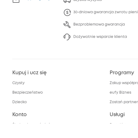
30-dniowa gwarancja zwrotu pien
Bezproblemowa gwarancja
Dożywotnie wsparcie klienta
Kupuj i ucz się
Programy
Czysty
Zakup współpr
Bezpieczeństwo
eufy Biznes
Dziecko
Zostań partne
Konto
Usługi
Śledzenie zamówień
Portal interne
bezpieczeństw
Moje kody