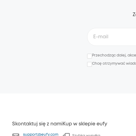
Z
Przechodząc dalej, akc
Chcę otrzymywać wiadomo
Skontaktuj się z nami
Kup w sklepie eufy
support@eufy.com
Szybka wysyłka