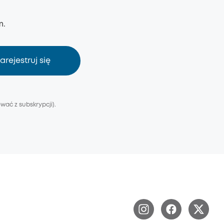
m.
arejestruj się
ać z subskrypcji).