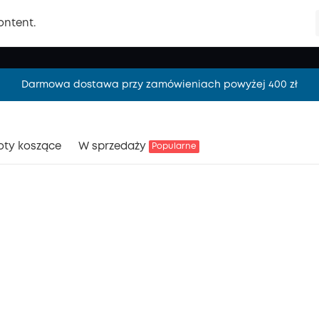
ontent.
Darmowa dostawa przy zamówieniach powyżej 400 zł
Darmowa dostawa przy zamówieniach powyżej 400 zł
Darmowa dostawa przy zamówieniach powyżej 400 zł
oty koszące
W sprzedaży
Popularne