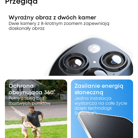
Przegląd
Wyraźny obraz z dwóch kamer
Dwie kamery z 8-krotnym zoomem zapewniają
doskonały obraz
Ochrona
Zasilanie energią
obejmująca 360°
słoneczną
Pełny zasięg bez
Jedna instalacja
martwych punktów
wystarcza na całe życie
dzięki technologii
SolarPlus™;