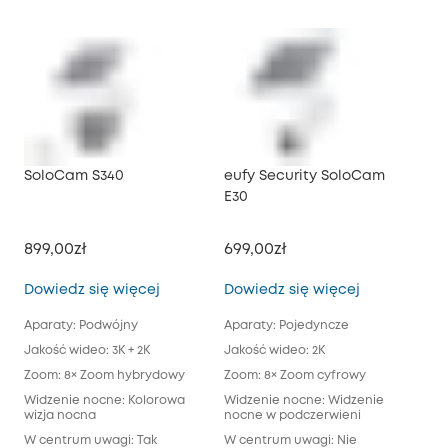
SoloCam S340
eufy Security SoloCam
euf
E30
899,00zł
699,00zł
1 5
SoloCam S340
eufy Securi
Dowiedz się więcej
Dowiedz się więcej
Dow
Aparaty: Podwójny
Aparaty: Pojedyncze
Apa
Jakość wideo: 3K + 2K
Jakość wideo: 2K
Jak
Zoom: 8× Zoom hybrydowy
Zoom: 8× Zoom cyfrowy
Zoo
Widzenie nocne: Kolorowa
Widzenie nocne: Widzenie
Wiz
wizja nocna
nocne w podczerwieni
świ
pod
W centrum uwagi: Tak
W centrum uwagi: Nie