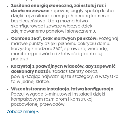
Zasilana energią słoneczną, zainstaluj raz i
działa na zawsze:
zapewnij ciągły spokój ducha
dzięki tej zasilanej energią słoneczną kamerze
bezpieczeństwa, którą można łatwo
skonfigurować i zawsze włączyć dzięki
zdejmowanemu panelowi słonecznemu.
Ochrona 360°, brak martwych punktów:
Pożegnaj
martwe punkty dzięki pełnemu pokryciu domu.
Korzystaj z nadzoru 360°, sprawdzaj werandę,
monitoruj podwórko i z łatwością kontroluj
podjazd.
Korzystaj z podwójnych widoków, aby zapewnić
doskonały nadzór
: zobacz szerszy obraz,
powiększając najważniejsze szczegóły, a wszystko
to w jednej klatce.
Wszechstronna instalacja, łatwa konfiguracja
:
Poczuj wygodę 5-minutowej instalacji dzięki
kompaktowym rozmiarom i konstrukcji
pozbawionej przewodów.
Zobacz mniej