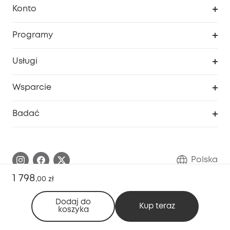
Konto
Bezpieczeństwo
Śledzenie zamówień
Programy
Dziecko
Moje kody
Zakup współpracy
Usługi
Program lojalnościowy eufyCredits
eufy Biznes
Portal internetowy dotyczący bezpieczeństwa
Wsparcie
Nagrody Myeufy
Zostań partnerem
Inteligentne Centrum Pomocy
Badać
Informacje o gwarancji
Historia marki eufy
Proces gwarancyjny
Skontaktuj się z nami
Polska
Zgłoś lukę w zabezpieczeniach
Zaangażowanie w bezpieczeństwo
1 798
,
00 zł
Pobierz e-podręcznik
Społeczność Bezpieczeństwa Eufy
Dodaj do
Kup teraz
koszyka
Anuluj zamówienie
Społeczność Eufy Clean