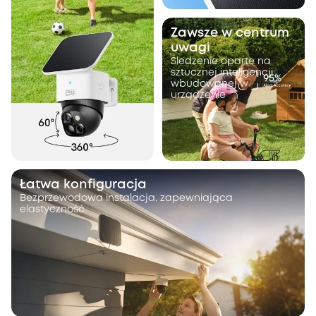
Zawsze w centrum
uwagi
Śledzenie oparte na
sztucznej inteligencji
wbudowanej w
urządzenie
Łatwa konfiguracja
Bezprzewodowa instalacja, zapewniająca
elastyczność