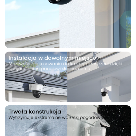
Instalacja w dowolnym miejscu
Możliwość dostosowania do każdej przestrzeni dzięki
opcjonalnemu panelowi słonecznemu.
Trwała konstrukcja
Wytrzymuje ekstremalne warunki pogodowe.