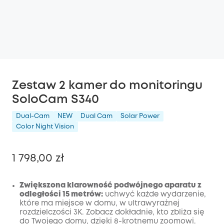
Zestaw 2 kamer do monitoringu
SoloCam S340
Dual-Cam
NEW
Dual Cam
Solar Power
Color Night Vision
1 798,00 zł
Zwiększona klarowność podwójnego aparatu z
odległości 15 metrów:
uchwyć każde wydarzenie,
które ma miejsce w domu, w ultrawyraźnej
Wyłączony
rozdzielczości 3K. Zobacz dokładnie, kto zbliża się
KOPIA
Kod
:
do Twojego domu, dzięki 8-krotnemu zoomowi.