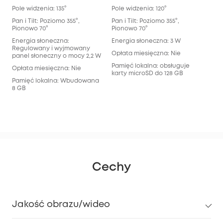
Refl
Pole widzenia: 135°
Pole widzenia: 120°
Pol
Pan i Tilt: Poziomo 355°,
Pan i Tilt: Poziomo 355°,
sze
Pionowo 70°
Pionowo 70°
tel
Energia słoneczna:
Energia słoneczna: 3 W
Pan 
Regulowany i wyjmowany
Pio
Opłata miesięczna: Nie
panel słoneczny o mocy 2,2 W
Ene
Pamięć lokalna: obsługuje
Opłata miesięczna: Nie
karty microSD do 128 GB
Opł
Pamięć lokalna: Wbudowana
8 GB
Pam
pam
32 
Cechy
Jakość obrazu/wideo