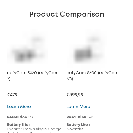
Product Comparison
eufyCam S330 (eufyCam
eufyCam S300 (eufyCam
3)
3C)
€479
€399,99
eufyCam S330 (eufyCam 3)
eufyCam S300 (eufy
Learn More
Learn More
Resolution :
4K
Resolution :
4K
Battery Life :
Battery Life :
1 Year*** From a Single Charge
6 Months