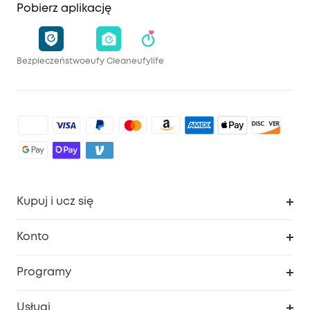
Pobierz aplikację
Bezpieczeństwo
eufy Clean
eufylife
Kupuj i ucz się
Czysty
Konto
Bezpieczeństwo
Śledzenie zamówień
Programy
Dziecko
Moje kody
Zakup współpracy
Usługi