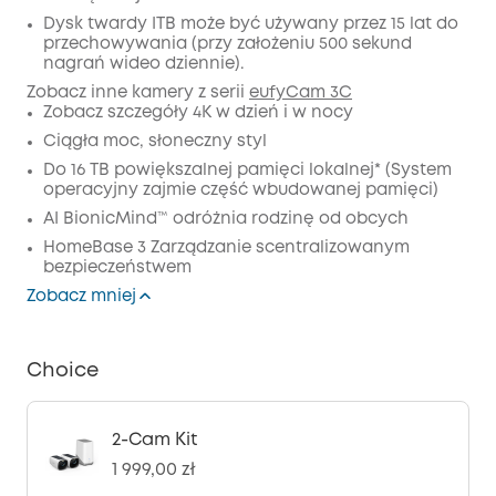
Wyłączony
KOPIA
Dysk twardy ITB może być używany przez 15 lat do
Kod
:
przechowywania (przy założeniu 500 sekund
nagrań wideo dziennie).
Zobacz inne kamery z serii
eufyCam 3C
Zobacz szczegóły 4K w dzień i w nocy
Ciągła moc, słoneczny styl
Do 16 TB powiększalnej pamięci lokalnej* (System
operacyjny zajmie część wbudowanej pamięci)
AI BionicMind™ odróżnia rodzinę od obcych
HomeBase 3 Zarządzanie scentralizowanym
bezpieczeństwem
Zobacz mniej
Choice
2-Cam Kit
1 999,00 zł