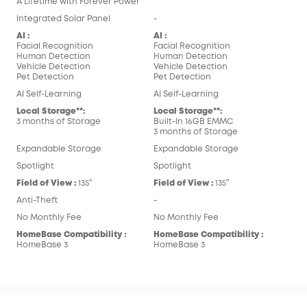
A Lifetime with Forever Power
Integrated Solar Panel
-
AI :
AI :
Facial Recognition
Facial Recognition
Human Detection
Human Detection
Vehicle Detection
Vehicle Detection
Pet Detection
Pet Detection
AI Self-Learning
AI Self-Learning
Local Storage**:
Local Storage**:
3 months of Storage
Built-In 16GB EMMC
3 months of Storage
Expandable Storage
Expandable Storage
Spotlight
Spotlight
Field of View :
135°
Field of View :
135°
Anti-Theft
-
No Monthly Fee
No Monthly Fee
HomeBase Compatibility :
HomeBase Compatibility :
HomeBase 3
HomeBase 3