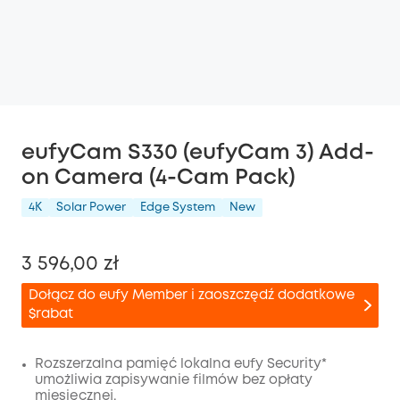
eufyCam S330 (eufyCam 3) Add-
on Camera (4-Cam Pack)
4K
Solar Power
Edge System
New
3 596,00 zł
Dołącz do eufy Member i zaoszczędź dodatkowe
$rabat
Rozszerzalna pamięć lokalna eufy Security*
umożliwia zapisywanie filmów bez opłaty
miesięcznej.