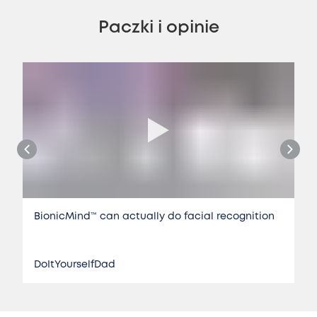
Paczki i opinie
BionicMind™️ can actually do facial recognition
DoItYourselfDad