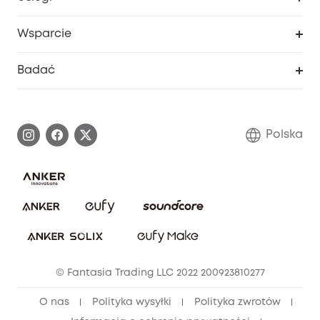
Program lojalnościowy eufyCredits
eufy Biznes
Portal internetowy dotyczący bezpieczeństwa
Wsparcie
Nagrody Myeufy
Zostań partnerem
Inteligentne Centrum Pomocy
Badać
Informacje o gwarancji
Historia marki eufy
Proces gwarancyjny
Skontaktuj się z nami
Polska
Zgłoś lukę w zabezpieczeniach
Zaangażowanie w bezpieczeństwo
Pobierz e-podręcznik
Społeczność Bezpieczeństwa Eufy
Anuluj zamówienie
Społeczność Eufy Clean
Zniżka studencka
© Fantasia Trading LLC 2022 200923810277
Zniżka dla młodzieży (15–25 lat)
O nas
Polityka wysyłki
Polityka zwrotów
Zniżka dla seniorów (60+)