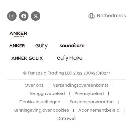
Afhandeling van een garantie
Contact
Netherlands
Bestelling annuleren
Blog
eufy Veiligheid
Vrienden doorverwijzen, beloningen krijgen
© Fantasia Trading LLC 2022 200923810277
Over ons
Verzendingsovereenkomst
Teruggavebeleid
Privacybeleid
Cookie-instellingen
Servicevoorwaarden
Kennisgeving over cookies
Abonnementbeleid
Datawet