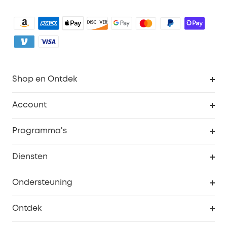
Shop en Ontdek
Schoon
Account
Beveiliging
Bestellingen
Programma's
Baby
eufyCredits Beloningsprogramma
eufy Zakelijk
Diensten
Studentenkorting
Webportalbeveiliging
Ondersteuning
55+ korting
Smart Help-centrum
Ontdek
eufy affiliate programma
Informatie over garanties
eufy Merkverhaal