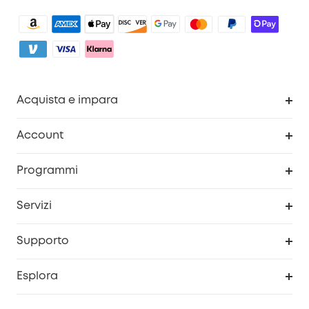
Acquista e impara
Pulizia
Account
Sicurezza
Programma Premi eufyCredits
Programmi
Diventa un affiliato
Servizi
Programma Partner eufy
Portale web di sicurezza
Supporto
Prodotti ricondizionati
Centro di assistenza intelligente
Esplora
Informazioni sulla garanzia
Comunità eufy Security