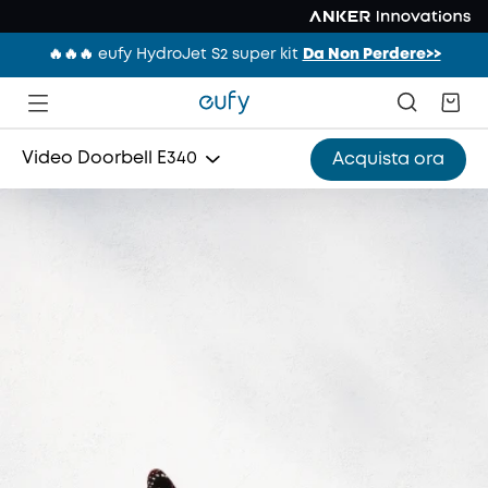
🔥🔥🔥 eufy HydroJet S2 super kit
Da Non Perdere>>
Video Doorbell E340
Acquista ora
SoloCam S340
Indoor Cam S350
Floodlight Cam E340