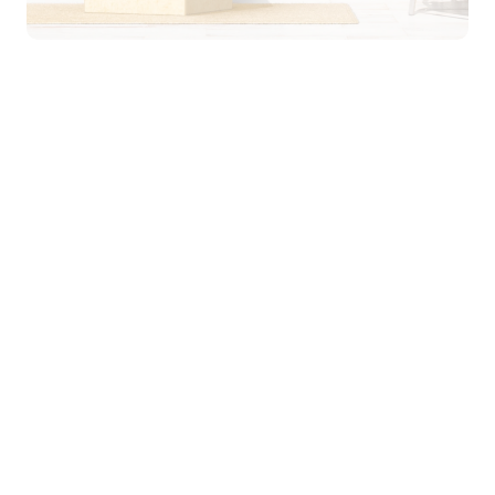
Elimina l'area invisibile di fronte alla
tua porta che nemmeno le telecamere a figura
intera riescono a vedere.