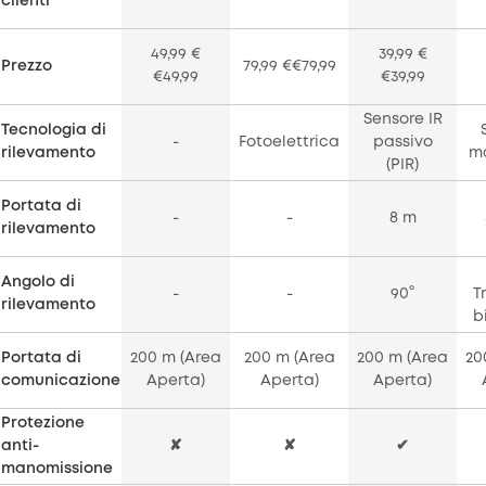
clienti
49,99 €
39,99 €
Prezzo
79,99 €€79,99
€49,99
€39,99
Sensore IR
Tecnologia di
-
Fotoelettrica
passivo
rilevamento
m
(PIR)
Portata di
-
-
8 m
rilevamento
Angolo di
-
-
90°
T
rilevamento
b
Portata di
200 m (Area
200 m (Area
200 m (Area
20
comunicazione
Aperta)
Aperta)
Aperta)
Protezione
anti-
✘
✘
✔
manomissione