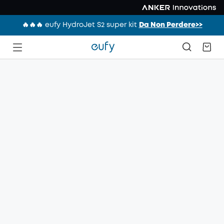
🔥🔥🔥 eufy HydroJet S2 super kit
Da Non Perdere>>