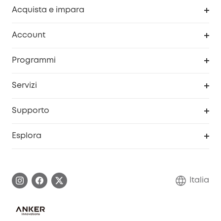
Acquista e impara
Pulizia
Account
Sicurezza
Programma Premi eufyCredits
Programmi
Diventa un affiliato
Servizi
Programma Partner eufy
Portale web di sicurezza
Supporto
Prodotti ricondizionati
Centro di assistenza intelligente
Esplora
Informazioni sulla garanzia
Comunità eufy Security
Esercita i diritti di garanzia
Contattaci
Italia
FAQ sull'ordine
Annulla ordine