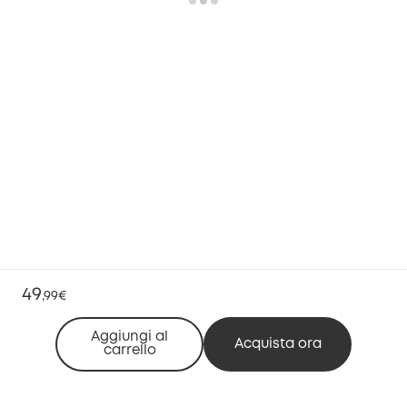
49
,
99€
Aggiungi al
Acquista ora
carrello