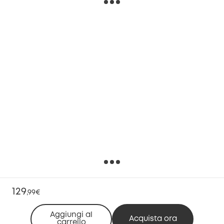
129
,
99€
Aggiungi al
Acquista ora
carrello