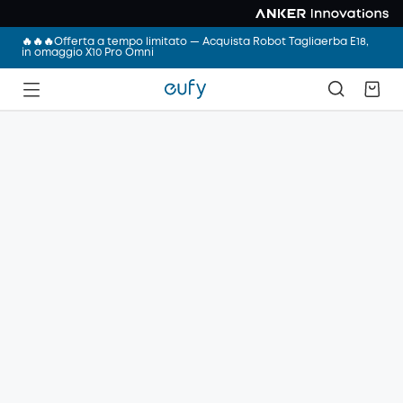
🔥🔥🔥Offerta a tempo limitato — Acquista Robot Tagliaerba E18,
in omaggio X10 Pro Omni