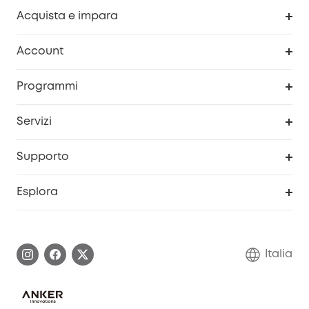
Acquista e impara
Pulizia
Account
Sicurezza
Programma Premi eufyCredits
Programmi
Diventa un affiliato
Servizi
Programma Partner eufy
Portale web di sicurezza
Supporto
Prodotti ricondizionati
Centro di assistenza intelligente
Esplora
Informazioni sulla garanzia
Comunità eufy Security
Esercita i diritti di garanzia
Contattaci
Italia
FAQ sull'ordine
Annulla ordine