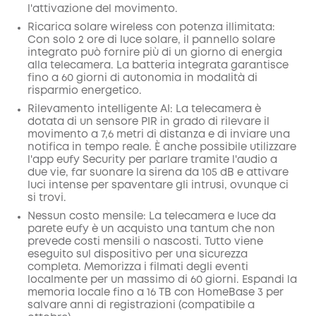
l'attivazione del movimento.
Ricarica solare wireless con potenza illimitata:
Con solo 2 ore di luce solare, il pannello solare
integrato può fornire più di un giorno di energia
alla telecamera. La batteria integrata garantisce
fino a 60 giorni di autonomia in modalità di
risparmio energetico.
Rilevamento intelligente AI: La telecamera è
dotata di un sensore PIR in grado di rilevare il
movimento a 7,6 metri di distanza e di inviare una
notifica in tempo reale. È anche possibile utilizzare
l'app eufy Security per parlare tramite l'audio a
due vie, far suonare la sirena da 105 dB e attivare
luci intense per spaventare gli intrusi, ovunque ci
si trovi.
Nessun costo mensile: La telecamera e luce da
parete eufy è un acquisto una tantum che non
prevede costi mensili o nascosti. Tutto viene
eseguito sul dispositivo per una sicurezza
completa. Memorizza i filmati degli eventi
localmente per un massimo di 60 giorni. Espandi la
memoria locale fino a 16 TB con HomeBase 3 per
salvare anni di registrazioni (compatibile a