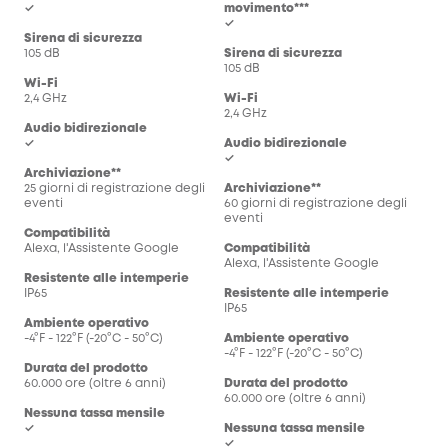
✓
movimento***
✓
Sirena di sicurezza
105 dB
Sirena di sicurezza
105 dB
Wi-Fi
2,4 GHz
Wi-Fi
2,4 GHz
Audio bidirezionale
✓
Audio bidirezionale
✓
Archiviazione**
25 giorni di registrazione degli
Archiviazione**
eventi
60 giorni di registrazione degli
eventi
Compatibilità
Alexa, l'Assistente Google
Compatibilità
Alexa, l'Assistente Google
Resistente alle intemperie
IP65
Resistente alle intemperie
IP65
Ambiente operativo
-4°F - 122°F (-20°C - 50°C)
Ambiente operativo
-4°F - 122°F (-20°C - 50°C)
Durata del prodotto
60.000 ore (oltre 6 anni)
Durata del prodotto
60.000 ore (oltre 6 anni)
Nessuna tassa mensile
✓
Nessuna tassa mensile
✓