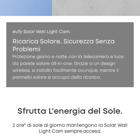
eufy Solar Wall Light Cam
Ricarica Solare, Sicurezza Senza
Problemi
Protezione giorno e notte con la telecamera e luce
da parete solare all-in-one. Grazie a un design
wireless, si installa facilmente ovunque, mentre il
pannello solare si occupa della ricarica.
Sfrutta L'energia del Sole.
2 ore* di sole al giorno mantengono la Solar Wall
Light Cam sempre accesa.