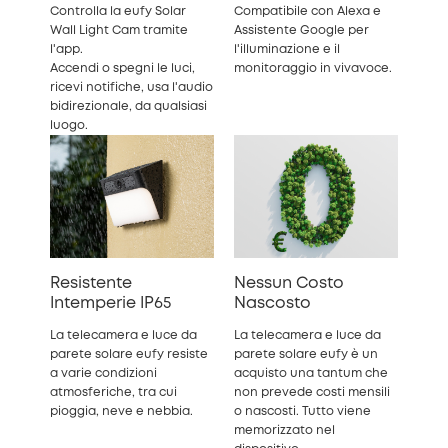
Controlla la eufy Solar
Compatibile con Alexa e
Wall Light Cam tramite
Assistente Google per
l'app.
l'illuminazione e il
Accendi o spegni le luci,
monitoraggio in vivavoce.
ricevi notifiche, usa l'audio
bidirezionale, da qualsiasi
luogo.
Resistente
Nessun Costo
Intemperie IP65
Nascosto
La telecamera e luce da
La telecamera e luce da
parete solare eufy resiste
parete solare eufy è un
a varie condizioni
acquisto una tantum che
atmosferiche, tra cui
non prevede costi mensili
pioggia, neve e nebbia.
o nascosti. Tutto viene
memorizzato nel