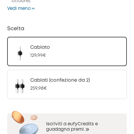
ottobre).
Vedi meno
Scelta
Cablato
129,99€
Cablati (confezione da 2)
259,98€
Iscriviti a eufyCredits e
guadagna premi.