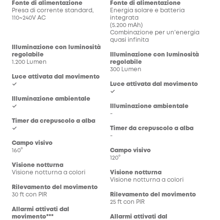
Fonte di alimentazione
Fonte di alimentazione
Presa di corrente standard,
Energia solare e batteria
110~240V AC
integrata
(5.200 mAh)
Combinazione per un'energia
quasi infinita
Illuminazione con luminosità
regolabile
Illuminazione con luminosità
1.200 Lumen
regolabile
300 Lumen
Luce attivata dal movimento
✓
Luce attivata dal movimento
✓
Illuminazione ambientale
✓
Illuminazione ambientale
-
Timer da crepuscolo a alba
✓
Timer da crepuscolo a alba
-
Campo visivo
160°
Campo visivo
120°
Visione notturna
Visione notturna a colori
Visione notturna
Visione notturna a colori
Rilevamento del movimento
30 ft con PIR
Rilevamento del movimento
25 ft con PIR
Allarmi attivati dal
movimento***
Allarmi attivati dal