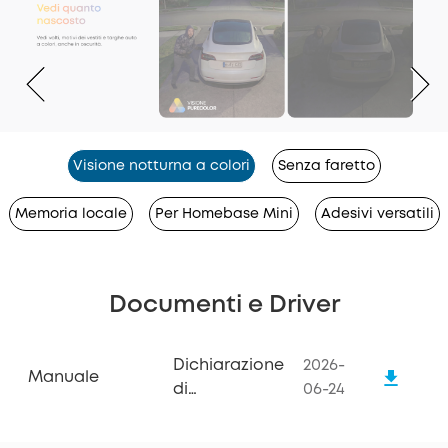
Visione notturna a colori
Senza faretto
Memoria locale
Per Homebase Mini
Adesivi versatili
Documenti e Driver
Dichiarazione
2026-
Manuale
di
06-24
conformità