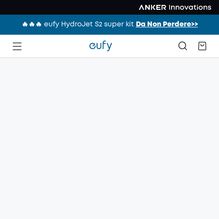
🔥🔥🔥 eufy HydroJet S2 super kit
Da Non Perdere>>