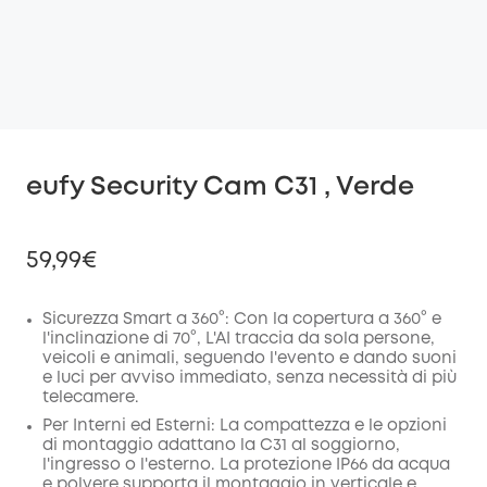
eufy Security Cam C31 , Verde
59,99€
Sicurezza Smart a 360°: Con la copertura a 360° e
l'inclinazione di 70°, L'AI traccia da sola persone,
veicoli e animali, seguendo l'evento e dando suoni
di sconto
e luci per avviso immediato, senza necessità di più
COPIA
Codice
:
telecamere.
Per Interni ed Esterni: La compattezza e le opzioni
di montaggio adattano la C31 al soggiorno,
l'ingresso o l'esterno. La protezione IP66 da acqua
e polvere supporta il montaggio in verticale e