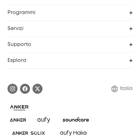
Sicurezza
Programma Premi eufyCredits
Programmi
Diventa un affiliato
Servizi
Programma Partner eufy
Portale web di sicurezza
Supporto
Prodotti ricondizionati
Centro di assistenza intelligente
Esplora
Informazioni sulla garanzia
Comunità eufy Security
Esercita i diritti di garanzia
Contattaci
Italia
FAQ sull'ordine
Annulla ordine