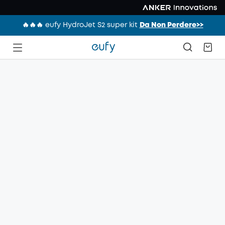
🔥🔥🔥 eufy HydroJet S2 super kit
Da Non Perdere>>