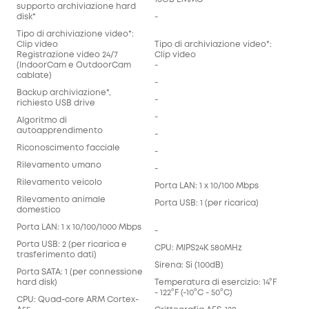
supporto archiviazione hard
disk*
-
Tipo di archiviazione video*:
Clip video
Tipo di archiviazione video*:
Registrazione video 24/7
Clip video
(IndoorCam e OutdoorCam
-
cablate)
-
Backup archiviazione*,
-
richiesto USB drive
-
Algoritmo di
autoapprendimento
-
Riconoscimento facciale
-
Rilevamento umano
-
Rilevamento veicolo
Porta LAN: 1 x 10/100 Mbps
Rilevamento animale
Porta USB: 1 (per ricarica)
domestico
Porta LAN: 1 x 10/100/1000 Mbps
-
Porta USB: 2 (per ricarica e
CPU: MIPS24K 580MHz
trasferimento dati)
Sirena: Sì (100dB)
Porta SATA: 1 (per connessione
hard disk)
Temperatura di esercizio: 14°F
- 122°F (-10°C - 50°C)
CPU: Quad-core ARM Cortex-