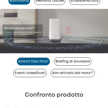
BionicMind
Memoria*Locale
Ecosistema Eufy
Allarmi falsi filtro*
Briefing di sicurezza
Eventi classificati
Alm attivato dal moto**
Confronto prodotto