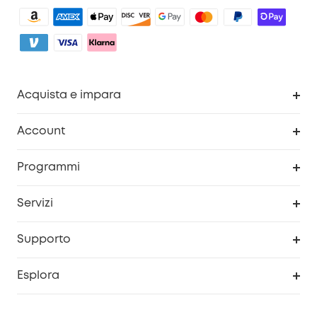
Acquista e impara
Pulizia
Account
Sicurezza
Programma Premi eufyCredits
Programmi
Diventa un affiliato
Servizi
Programma Partner eufy
Portale web di sicurezza
Supporto
Prodotti ricondizionati
Centro di assistenza intelligente
Esplora
Informazioni sulla garanzia
Comunità eufy Security