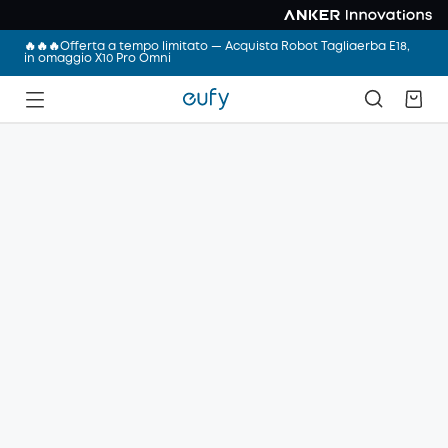
🔥🔥🔥Offerta a tempo limitato — Acquista Robot Tagliaerba E18,
in omaggio X10 Pro Omni