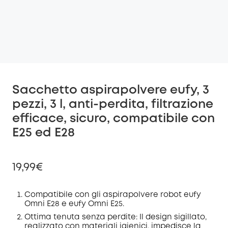
Sacchetto aspirapolvere eufy, 3
pezzi, 3 l, anti-perdita, filtrazione
efficace, sicuro, compatibile con
E25 ed E28
19,99€
Compatibile con gli aspirapolvere robot eufy
Omni E28 e eufy Omni E25.
di sconto
Ottima tenuta senza perdite: Il design sigillato,
COPIA
realizzato con materiali igienici, impedisce la