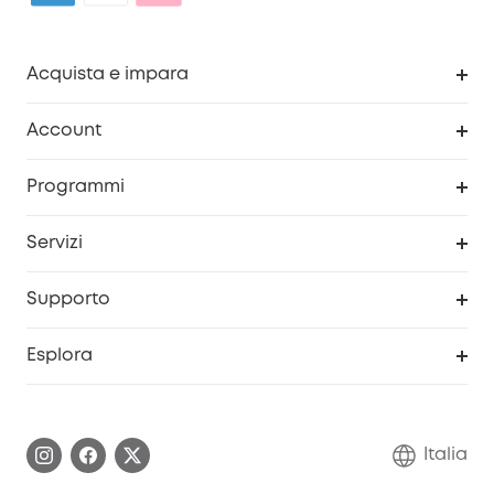
Acquista e impara
Pulizia
Account
Sicurezza
Programma Premi eufyCredits
Programmi
Diventa un affiliato
Servizi
Programma Partner eufy
Portale web di sicurezza
Supporto
Prodotti ricondizionati
Centro di assistenza intelligente
Esplora
Informazioni sulla garanzia
Comunità eufy Security
Esercita i diritti di garanzia
Contattaci
Italia
FAQ sull'ordine