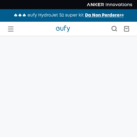
🔥🔥🔥 eufy HydroJet S2 super kit
Da Non Perdere>>