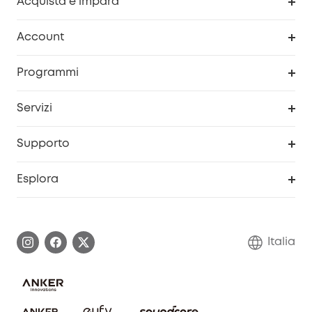
Acquista e impara
Pulizia
Account
Sicurezza
Programma Premi eufyCredits
Programmi
Diventa un affiliato
Servizi
Programma Partner eufy
Portale web di sicurezza
Supporto
Prodotti ricondizionati
Centro di assistenza intelligente
Esplora
Informazioni sulla garanzia
Comunità eufy Security
Esercita i diritti di garanzia
Contattaci
Italia
FAQ sull'ordine
Annulla ordine