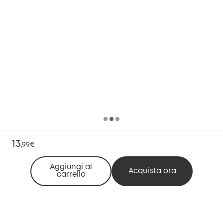
13
,
99€
Aggiungi al
Acquista ora
carrello