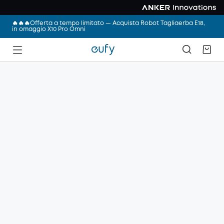
🔥🔥🔥Offerta a tempo limitato — Acquista Robot Tagliaerba E18,
in omaggio X10 Pro Omni