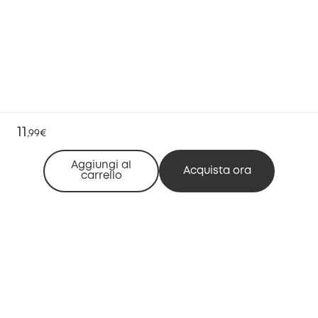
11
,
99€
Aggiungi al
Acquista ora
carrello