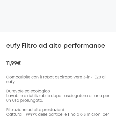
eufy Filtro ad alta performance
11,99€
Compatibile con il robot aspirapolvere 3-in-1 E20 di
eufy.
di sconto
Durevole ed ecologico
COPIA
Codice
:
Lavabile e riutilizzabile dopo l'asciugatura all’aria per
un uso prolungato.
Filtrazione ad alte prestazioni
Cattura il 99,97% delle particelle fino a 0,3 micron, per