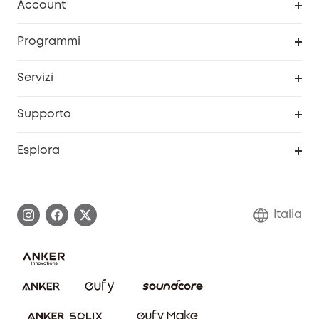
Account
Sicurezza
Programma Premi eufyCredits
Programmi
Diventa un affiliato
Servizi
Programma Partner eufy
Portale web di sicurezza
Supporto
Prodotti ricondizionati
Centro di assistenza intelligente
Esplora
Informazioni sulla garanzia
Comunità eufy Security
Esercita i diritti di garanzia
Contattaci
Italia
FAQ sull'ordine
Annulla ordine