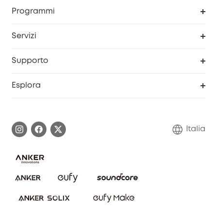
Programma Premi eufyCredits
Programmi
Diventa un affiliato
Servizi
Programma Partner eufy
Portale web di sicurezza
Supporto
Prodotti ricondizionati
Centro di assistenza intelligente
Esplora
Informazioni sulla garanzia
Comunità eufy Security
Esercita i diritti di garanzia
Contattaci
Italia
FAQ sull'ordine
Annulla ordine