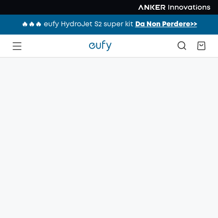
🔥🔥🔥 eufy HydroJet S2 super kit
Da Non Perdere>>