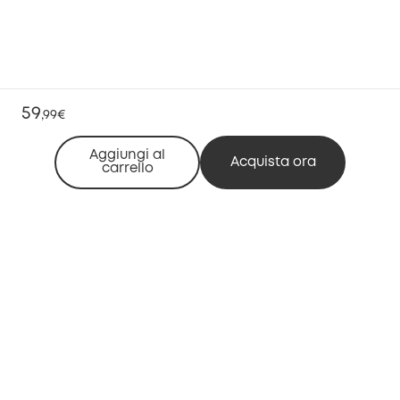
59
,
99€
Aggiungi al
Acquista ora
carrello