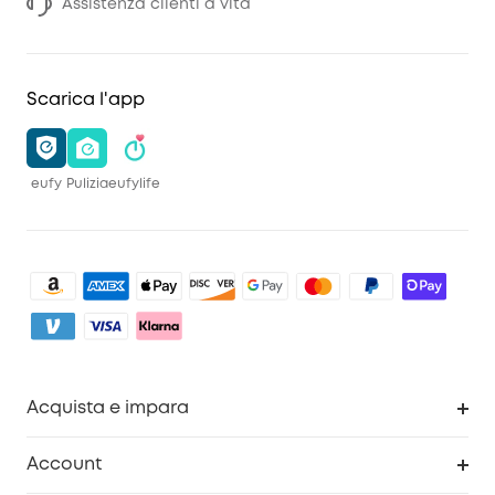
Assistenza clienti a vita
Scarica l'app
eufy
Pulizia
eufylife
Acquista e impara
Pulizia
Account
Sicurezza