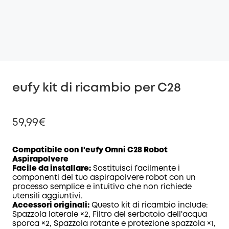
eufy kit di ricambio per C28
59,99€
Compatibile con l'eufy Omni C28 Robot
Aspirapolvere
Facile da installare:
Sostituisci facilmente i
di sconto
componenti del tuo aspirapolvere robot con un
COPIA
Codice
:
processo semplice e intuitivo che non richiede
utensili aggiuntivi.
Accessori originali:
Questo kit di ricambio include:
Spazzola laterale ×2, Filtro del serbatoio dell'acqua
sporca ×2, Spazzola rotante e protezione spazzola ×1,