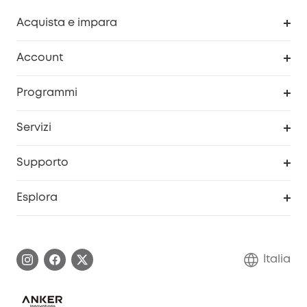
Acquista e impara
Pulizia
Account
Sicurezza
Programma Premi eufyCredits
Programmi
Diventa un affiliato
Servizi
Programma Partner eufy
Portale web di sicurezza
Supporto
Prodotti ricondizionati
Centro di assistenza intelligente
Esplora
Informazioni sulla garanzia
Comunità eufy Security
Esercita i diritti di garanzia
Contattaci
Italia
FAQ sull'ordine
Annulla ordine