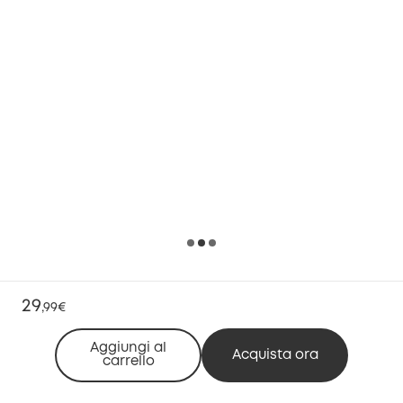
29
,
99€
Aggiungi al
Acquista ora
carrello