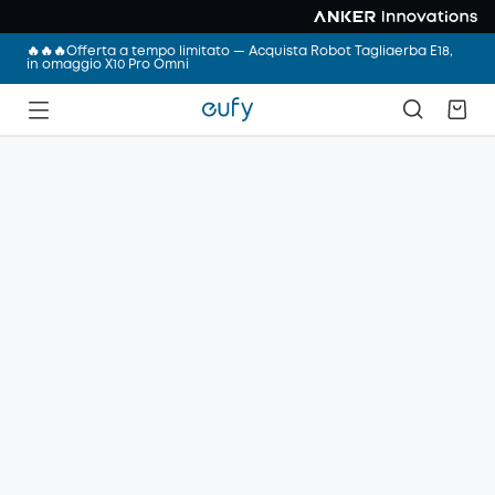
🔥🔥🔥Offerta a tempo limitato — Acquista Robot Tagliaerba E18,
in omaggio X10 Pro Omni