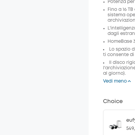
Potenza per 
Codice
:
Fino a 16 TB
sistema ope
archiviazion
L'intelligen
dagli estran
HomeBase 3 
Lo spazio d
ti consente di
Il disco rig
l'archiviazion
al giorno).
Vedi meno
Choice
euf
549