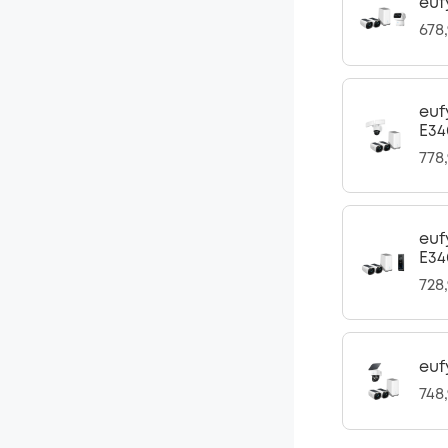
euf
678
euf
E34
778
euf
E34
728
euf
748