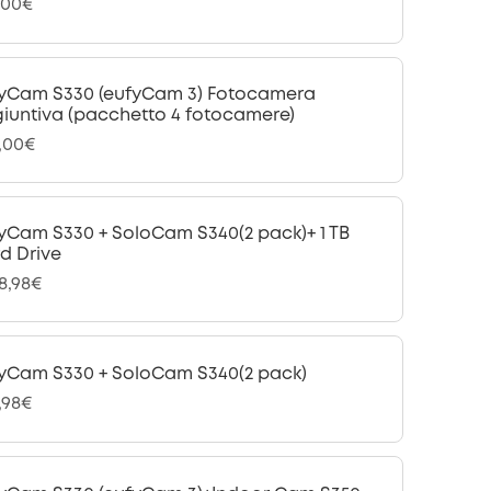
,00€
yCam S330 (eufyCam 3) Fotocamera
iuntiva (pacchetto 4 fotocamere)
,00€
yCam S330 + SoloCam S340(2 pack)+ 1 TB
d Drive
28,98€
yCam S330 + SoloCam S340(2 pack)
,98€