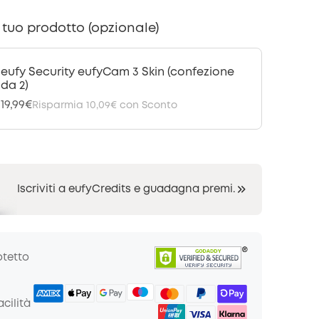
l tuo prodotto (opzionale)
eufy Security eufyCam 3 Skin (confezione
da 2)
19,99€
Risparmia
10,09€
con Sconto
Iscriviti a eufyCredits e guadagna premi.
otetto
cilità