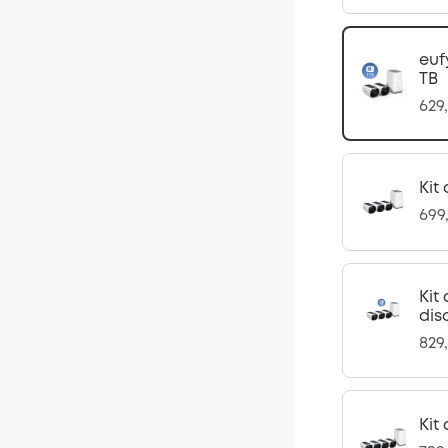
euf
TB
629
Kit
699
Kit
dis
829
Kit