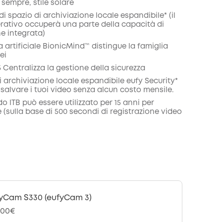
sempre, stile solare
 di spazio di archiviazione locale espandibile* (il
rativo occuperà una parte della capacità di
e integrata)
za artificiale BionicMind™ distingue la famiglia
ei
Centralizza la gestione della sicurezza
i archiviazione locale espandibile eufy Security*
 salvare i tuoi video senza alcun costo mensile.
ido ITB può essere utilizzato per 15 anni per
e (sulla base di 500 secondi di registrazione video
yCam S330 (eufyCam 3)
,00€