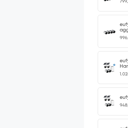
799
euf
agg
996
euf
Har
1.0
euf
948