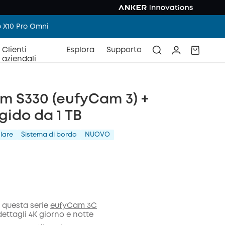
o X10 Pro Omni
Clienti
Esplora
Supporto
aziendali
m S330 (eufyCam 3) +
igido da 1 TB
lare
Sistema di bordo
NUOVO
in questa serie
eufyCam 3C
 dettagli 4K giorno e notte
nto
COPIA