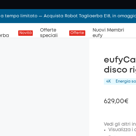
 a tempo limitato — Acquista Robot Tagliaerba E18, in omaggi
Offerte
Nuovi Membri
Novità
Offerte
erba
speciali
eufy
eufyCa
disco r
4K
Energia so
629,00€
Vedi gli altri 
Visualizza i
di sco