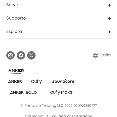
Diventa un affiliato
Servizi
Programma Partner eufy
Portale web di sicurezza
Supporto
Prodotti ricondizionati
Centro di assistenza intelligente
Esplora
Informazioni sulla garanzia
Comunità eufy Security
Esercita i diritti di garanzia
Contattaci
Italia
FAQ sull'ordine
Annulla ordine
© Fantasia Trading LLC 2022 200923810277
Chi siamo
Politica di spedizione