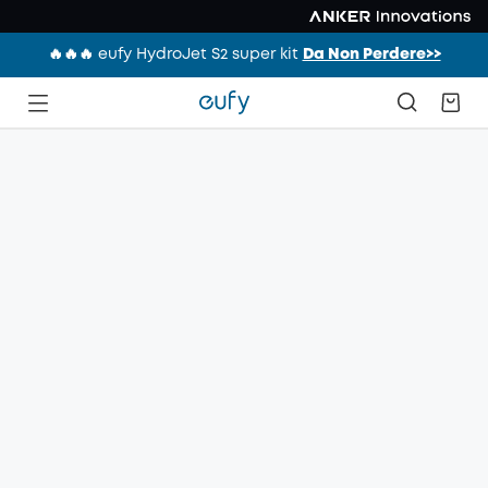
🔥🔥🔥 eufy HydroJet S2 super kit
Da Non Perdere>>