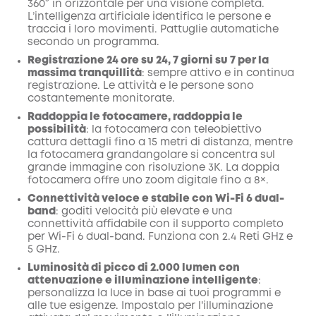
360° in orizzontale per una visione completa.
COPIA
Codice
:
L’intelligenza artificiale identifica le persone e
traccia i loro movimenti. Pattuglie automatiche
secondo un programma.
Registrazione 24 ore su 24, 7 giorni su 7 per la
massima tranquillità
: sempre attivo e in continua
registrazione. Le attività e le persone sono
costantemente monitorate.
Raddoppia le fotocamere, raddoppia le
possibilità
: la fotocamera con teleobiettivo
cattura dettagli fino a 15 metri di distanza, mentre
la fotocamera grandangolare si concentra sul
grande immagine con risoluzione 3K. La doppia
fotocamera offre uno zoom digitale fino a 8×.
Connettività veloce e stabile con Wi-Fi 6 dual-
band
: goditi velocità più elevate e una
connettività affidabile con il supporto completo
per Wi-Fi 6 dual-band. Funziona con 2.4 Reti GHz e
5 GHz.
Luminosità di picco di 2.000 lumen con
attenuazione e illuminazione intelligente
:
personalizza la luce in base ai tuoi programmi e
alle tue esigenze. Impostalo per l'illuminazione