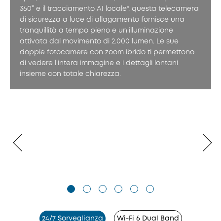
360° e il tracciamento AI locale*, questa telecamera
di sicurezza a luce di allagamento fornisce una
tranquillità a tempo pieno e un'illuminazione
attivata dal movimento di 2.000 lumen. Le sue
doppie fotocamere con zoom ibrido ti permettono
di vedere l'intera immagine e i dettagli lontani
insieme con totale chiarezza.
24/7 Sorveglianza
Wi-Fi 6 Dual Band