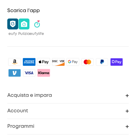
Scarica l'app
eufy
Pulizia
eufylife
Acquista e impara
Pulizia
Account
Sicurezza
Programma Premi eufyCredits
Programmi