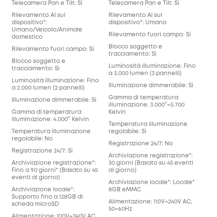
Telecamera Pan e Tilt: Sì
Telecamera Pan e Tilt: Sì
Rilevamento AI sul
Rilevamento AI sul
dispositivo*:
dispositivo*: Umano
Umano/Veicolo/Animale
Rilevamento fuori campo: Sì
domestico
Blocco soggetto e
Rilevamento fuori campo: Sì
tracciamento: Sì
Blocco soggetto e
Luminosità illuminazione: Fino
tracciamento: Sì
a 3.000 lumen (3 pannelli)
Luminosità illuminazione: Fino
Illuminazione dimmerabile: Sì
a 2.000 lumen (2 pannelli)
Gamma di temperatura
Illuminazione dimmerabile: Sì
illuminazione: 3.000°~5.700
Gamma di temperatura
Kelvin
illuminazione: 4.000° Kelvin
Temperatura illuminazione
Temperatura illuminazione
regolabile: Sì
regolabile: No
Registrazione 24/7: No
Registrazione 24/7: Sì
Archiviazione registrazione*:
Archiviazione registrazione*:
30 giorni (Basato su 45 eventi
Fino a 90 giorni* (Basato su 45
al giorno)
eventi al giorno)
Archiviazione locale*: Locale*
Archiviazione locale*:
8GB eMMC
Supporto fino a 128GB di
Alimentazione: 110V~240V AC,
scheda microSD
50~60Hz
Alimentazione: 100V~240V AC,