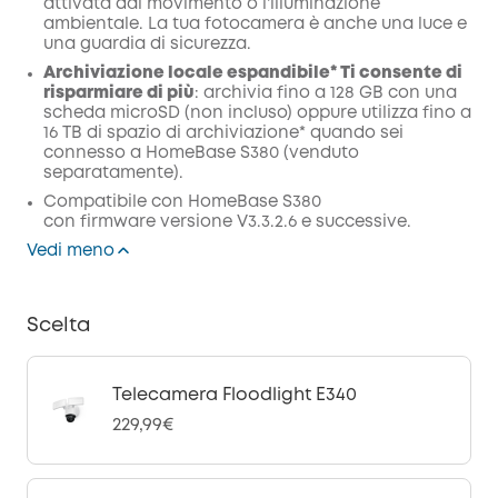
attivata dal movimento o l'illuminazione
ambientale. La tua fotocamera è anche una luce e
una guardia di sicurezza.
Archiviazione locale espandibile*
Ti consente di
risparmiare di più
: archivia fino a 128 GB con una
scheda microSD (non incluso) oppure utilizza fino a
16 TB di spazio di archiviazione* quando sei
connesso a HomeBase S380 (venduto
separatamente).
Compatibile con
HomeBase
S380
con
firmware
versione V3.3.2.6 e successive.
Vedi meno
Scelta
Telecamera Floodlight E340
229,99€