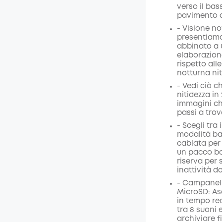
di sco
verso il bas
Codice
:
pavimento d
- Visione no
presentiamo
abbinato a 
elaborazion
rispetto all
notturna ni
- Vedi ciò c
nitidezza in
immagini chi
passi a trova
- Scegli tra
modalità bat
cablata per 
un pacco ba
riserva per 
inattività do
- Campanell
MicroSD: Asc
in tempo re
tra 8 suoni
archiviare fi