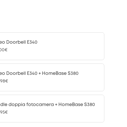
eo Doorbell E340
,00€
eo Doorbell E340 + HomeBase S380
,98€
dle doppia fotocamera + HomeBase S380
,95€