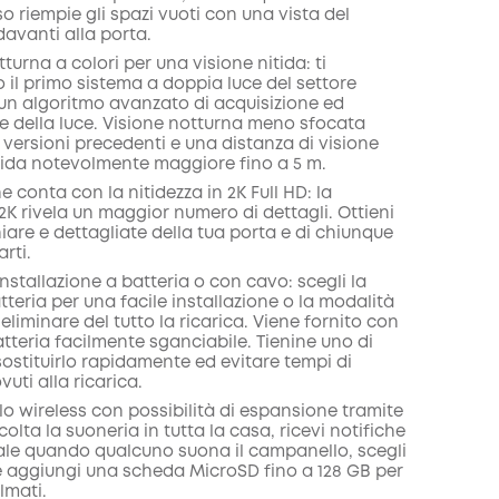
nto
so riempie gli spazi vuoti con una vista del
COPIA
avanti alla porta.
tturna a colori per una visione nitida: ti
 il primo sistema a doppia luce del settore
un algoritmo avanzato di acquisizione ed
e della luce. Visione notturna meno sfocata
e versioni precedenti e una distanza di visione
tida notevolmente maggiore fino a 5 m.
he conta con la nitidezza in 2K Full HD: la
 2K rivela un maggior numero di dettagli. Ottieni
are e dettagliate della tua porta e di chiunque
rti.
 installazione a batteria o con cavo: scegli la
teria per una facile installazione o la modalità
eliminare del tutto la ricarica. Viene fornito con
tteria facilmente sganciabile. Tienine uno di
sostituirlo rapidamente ed evitare tempi di
vuti alla ricarica.
o wireless con possibilità di espansione tramite
olta la suoneria in tutta la casa, ricevi notifiche
ale quando qualcuno suona il campanello, scegli
 e aggiungi una scheda MicroSD fino a 128 GB per
lmati.