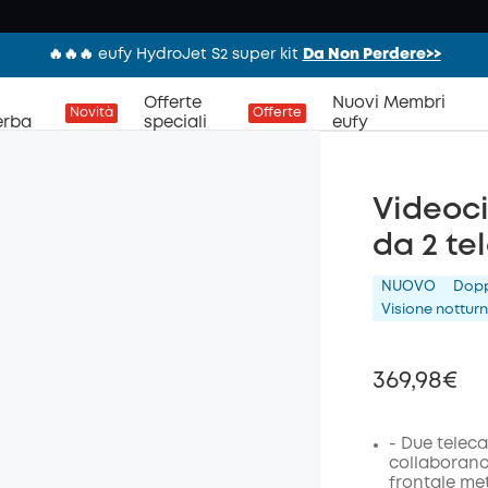
🔥🔥🔥 eufy HydroJet S2 super kit
Da Non Perdere>>
Offerte
Nuovi Membri
Novità
Offerte
erba
speciali
eufy
Videoci
da 2 te
NUOVO
Dop
Visione notturn
369,98€
- Due telec
collaborano
frontale met