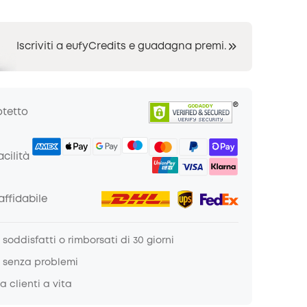
Iscriviti a eufyCredits e guadagna premi.
otetto
cilità
ffidabile
soddisfatti o rimborsati di 30 giorni
 senza problemi
a clienti a vita