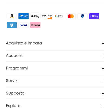
Acquista e impara
Pulizia
Account
Sicurezza
Programma Premi eufyCredits
Programmi
Diventa un affiliato
Servizi
Programma Partner eufy
Portale web di sicurezza
Supporto
Prodotti ricondizionati
Centro di assistenza intelligente
Esplora