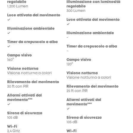
regolabile
Illuminazione con luminosità
1.200 Lumen
regolabile
300 Lumen
Luce attivata dal movimento
✓
Luce attivata dal movimento
✓
Illuminazione ambientale
✓
Illuminazione ambientale
-
Timer da crepuscolo a alba
✓
Timer da crepuscolo a alba
-
Campo visivo
160°
Campo visivo
120°
Visione notturna
Visione notturna a colori
Visione notturna
Visione notturna a colori
Rilevamento del movimento
30 ft con PIR
Rilevamento del movimento
25 ft con PIR
Allarmi attivati dal
movimento***
Allarmi attivati dal
✓
movimento***
✓
Sirena di sicurezza
105 dB
Sirena di sicurezza
105 dB
Wi-Fi
2,4 GHz
Wi-Fi