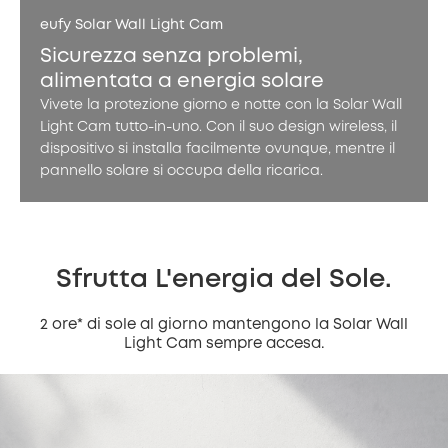
eufy Solar Wall Light Cam
Sicurezza senza problemi,
alimentata a energia solare
Vivete la protezione giorno e notte con la Solar Wall
Light Cam tutto-in-uno. Con il suo design wireless, il
dispositivo si installa facilmente ovunque, mentre il
pannello solare si occupa della ricarica.
Sfrutta L'energia del Sole.
2 ore* di sole al giorno mantengono la Solar Wall
Light Cam sempre accesa.