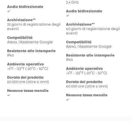
2,4 GHz
Audio bidirezionale
✓
Audio bidirezionale
✓
Archiviazione**
25 giorni di registrazione degli
Archiviazione**
eventi
60 giorni di registrazione degli
eventi
Compatibilità
Alexa, l'Assistente Google
Compatibilità
Alexa, l'Assistente Google
Resistente alle intemperie
IP65
Resistente alle intemperie
IP65
Ambiente operativo
-4°F - 122°F (-20°C - 50°C)
Ambiente operativo
-4°F - 122°F (-20°C - 50°C)
Durata del prodotto
60.000 ore (oltre 6 anni)
Durata del prodotto
60.000 ore (oltre 6 anni)
Nessuna tassa mensile
✓
Nessuna tassa mensile
✓