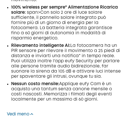
movimento.
100% wireless per sempre* Alimentazione Ricarica
solare:
span>
Con solo 2 ore di luce solare
sufficiente, il pannello solare integrato può
fornire più di un giorno di energia per la
fotocamera. La batteria integrata garantisce
fino a 60 giorni di autonomia in modalità di
risparmio energetico.
Rilevamento intelligente AI:
La fotocamera ha un
PIR
sensore
per rilevare il movimento a 25 piedi di
distanza e inviarti una
notifica* in tempo reale.
Puoi utilizza inoltre l'app eufy Security per parlare
alle persone tramite audio bidirezionale, far
suonare la sirena da 105 dB e attivare luci intense
per spaventare gli intrusi, ovunque tu sia.
Nessun costo mensile:
Applique eufy Cam è un
acquisto una tantum senza canone mensile o
costi nascosti.
Memorizza
i filmati degli eventi
localmente per un massimo di 60 giorni.
Vedi meno