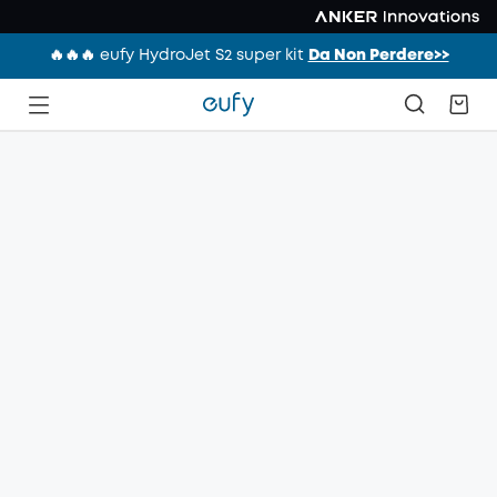
🔥🔥🔥 eufy HydroJet S2 super kit
Da Non Perdere>>