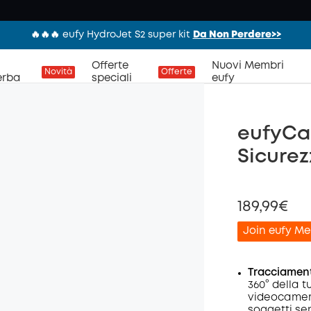
🔥🔥🔥 eufy HydroJet S2 super kit
Da Non Perdere>>
Offerte
Nuovi Membri
Novità
Offerte
erba
speciali
eufy
eufyCa
Sicurez
189,99€
Join eufy Me
Tracciamento
360° della t
videocamera
di sco
soggetti se