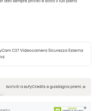
r dati sempre privati e sotto il tuo pieno
yCam C37 Videocamera Sicurezza Esterna
99€
Iscriviti a eufyCredits e guadagna premi.
otetto