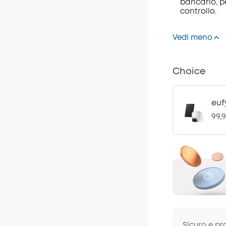
bancario, pe
controllo.
Vedi meno
Choice
euf
99,
Sicuro e pr