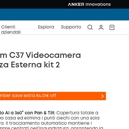
Clienti
Esplora
Supporto
aziendali
m C37 Videocamera
za Esterna kit 2
mber save extra 84,01€ off
 AI a 360° con Pan & Tilt
: Copertura totale a
ua casa ed elimina i punti ciechi con una sola
. Il tracciamento automatico mantiene i
nto
mpre centrati nell'inquadratura, garantendo la
COPIA