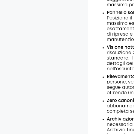
Codice
:
massima pr
Pannello sol
Posiziona il
massima esp
esattament
di ripresa 
manutenzion
Visione nott
risoluzione 2
standard. Il
dettagli del
nell'oscuri
Rilevamento 
persone, ve
segue autom
offrendo un
Zero canoni
abbonamenti
completa se
Archiviazion
necessaria
Archivia fin