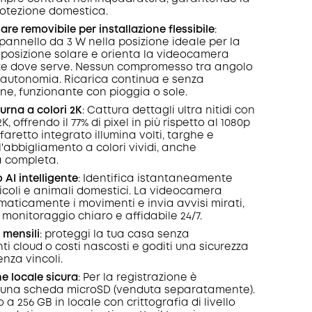
otezione domestica.
are removibile per installazione flessibile
:
 pannello da 3 W nella posizione ideale per la
osizione solare e orienta la videocamera
e dove serve. Nessun compromesso tra angolo
e autonomia. Ricarica continua e senza
e, funzionante con pioggia o sole.
urna a colori 2K
: Cattura dettagli ultra nitidi con
K, offrendo il 77% di pixel in più rispetto al 1080p
 faretto integrato illumina volti, targhe e
l'abbigliamento a colori vividi, anche
tà completa.
AI intelligente
: Identifica istantaneamente
icoli e animali domestici. La videocamera
aticamente i movimenti e invia avvisi mirati,
 monitoraggio chiaro e affidabile 24/7.
 mensili
: proteggi la tua casa senza
 cloud o costi nascosti e goditi una sicurezza
nza vincoli.
e locale sicura
: Per la registrazione è
 una scheda microSD (venduta separatamente).
o a 256 GB in locale con crittografia di livello