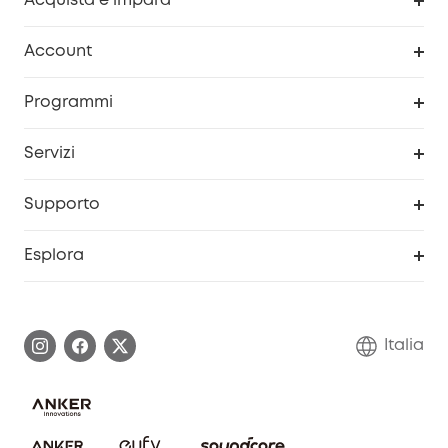
Acquista e impara
Pulizia
Account
Sicurezza
Programma Premi eufyCredits
Programmi
Diventa un affiliato
Servizi
Programma Partner eufy
Portale web di sicurezza
Supporto
Prodotti ricondizionati
Centro di assistenza intelligente
Esplora
Informazioni sulla garanzia
Comunità eufy Security
Esercita i diritti di garanzia
Contattaci
Italia
FAQ sull'ordine
Annulla ordine