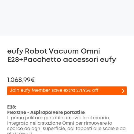
eufy Robot Vacuum Omni
E28+Pacchetto accessori eufy
1.068,99€
Join eufy Member save extra 271,95€ off
E28:
FlexOne - Aspirapolvere portatile
Il primo pulitore portatile rimovibile al mondo,
di sconto
integrato nella stazione Omni per rimuovere lo
COPIA
Codice
:
sporco da ogni superficie, dai tappeti alle scale e ad