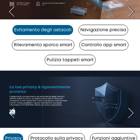
Evitamento degli ostacoli
Navigazione precisa
Rilevamento sporco smart
Controllo app smart
Pulizia tappeti smart
Privacy
Protocollo sulla privacy
Funzioni aggiuntive