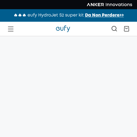
🔥🔥🔥 eufy HydroJet S2 super kit
Da Non Perdere>>