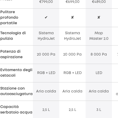
€799,00
€699,00
€489,00
Pulitore
profondo
✔
✘
✘
portatile
Tecnologia di
Sistema
Sistema
Mop
pulizia
HydroJet
HydroJet
Master 2.0
Potenza di
20 000 Pa
20 000 Pa
8 000 Pa
aspirazione
Evitamento degli
RGB + LED
RGB + LED
LED
ostacoli
Stazione con
Aria calda
Aria calda
Aria calda
autoasciugatura
Capacità
2,5 L
2,5 L
3 L
serbatoio acqua