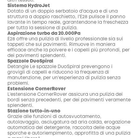
altri tessuti.
Sistema HydroJet
Dotato di un doppio serbatoio d'acqua e di una
struttura a doppio raschietto, l'E28 pulisce il panno
lavante in tempo reale, garantendone la freschezza
per tutta la sessione di pulizia.
Aspirazione turbo da 20.000Pa
E28 offre una pulizia di livello professionale sia sui
tappeti che sui pavimenti. Rimuove in maniera
efficace anche la polvere e i capelli più profondi, per
dei pavimenti splendenti.
Spazzole DuoSpiral
Detangle Le spazzole DuoSpiral prevengono i
grovigli di capelli e riducono la frequenza di
manutenzione, per un'esperienza di pulizia senza
problemi.
Estensione
CornerRover
L’estensione CornerRover assicura una pulizia dei
bordi senza precedenti, per dei pavimenti veramente
splendenti.
Stazione tutto-in-uno
Grazie alle funzioni di autosvuotamento,
autolavaggio, asciugatura ad aria calda, erogazione
automatica del detergente, raccolta delle acque
sporche e autoriempimento, approfitta di una pulizia