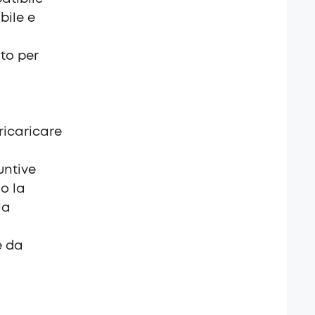
bile e
ato per
ricaricare
untive
o la
la
e da