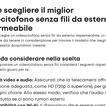
scegliere il miglior
citofono senza fili da este
rmeabile
eglie un videocitofono senza fili da esterno impermeabile, ci 
ve da tenere in considerazione per trovare il modello che megl
essità. Scopriamoli insieme.
 da considerare nella scelta
uistare un videocitofono senza fili, considera i seguenti aspet
ello giusto per te:
à video e audio:
Assicurati che la telecamera off
zione adeguata, come HD (720p o superiore), per g
ni chiare. Allo stesso modo, verifica che l’audio s
tutto se ci sono rumori esterni.
ibilità con Wi-Fi:
Il dispositivo deve essere comp