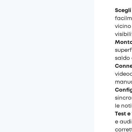
Scegli
facilm
vicino
visibil
Montag
superf
saldo 
Conne
videoc
manual
Confi
sincro
le not
Test e
e audi
corret