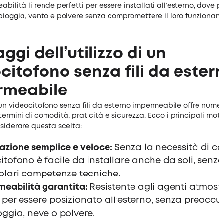
abilità li rende perfetti per essere installati all’esterno, dove
pioggia, vento e polvere senza compromettere il loro funziona
ggi dell’utilizzo di un
citofono senza fili da este
rmeabile
un videocitofono senza fili da esterno impermeabile offre nume
termini di comodità, praticità e sicurezza. Ecco i principali mot
siderare questa scelta:
lazione semplice e veloce:
Senza la necessità di ca
itofono è facile da installare anche da soli, sen
olari competenze tecniche.
eabilità garantita:
Resistente agli agenti atmosf
 per essere posizionato all’esterno, senza preocc
oggia, neve o polvere.