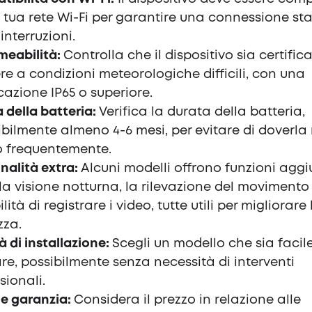
 tua rete Wi-Fi per garantire una connessione sta
interruzioni.
meabilità:
Controlla che il dispositivo sia certific
ere a condizioni meteorologiche difficili, con una
icazione IP65 o superiore.
 della batteria:
Verifica la durata della batteria,
ibilmente almeno 4-6 mesi, per evitare di doverla 
o frequentemente.
nalità extra:
Alcuni modelli offrono funzioni aggi
a visione notturna, la rilevazione del movimento 
lità di registrare i video, tutte utili per migliorare 
zza.
tà di installazione:
Scegli un modello che sia facil
e, possibilmente senza necessità di interventi
sionali.
e garanzia:
Considera il prezzo in relazione alle