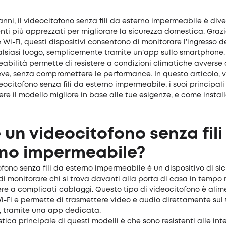
 anni, il videocitofono senza fili da esterno impermeabile è di
nti più apprezzati per migliorare la sicurezza domestica. Grazi
Wi-Fi, questi dispositivi consentono di monitorare l’ingresso d
siasi luogo, semplicemente tramite un’app sullo smartphone. I
eabilità permette di resistere a condizioni climatiche avvers
eve, senza compromettere le performance. In questo articolo,
eocitofono senza fili da esterno impermeabile, i suoi principali
re il modello migliore in base alle tue esigenze, e come install
 un videocitofono senza fili
rno impermeabile?
fono senza fili da esterno impermeabile è un dispositivo di si
di monitorare chi si trova davanti alla porta di casa in tempo 
ere a complicati cablaggi. Questo tipo di videocitofono è ali
i-Fi e permette di trasmettere video e audio direttamente sul
 tramite una app dedicata.
stica principale di questi modelli è che sono resistenti alle int