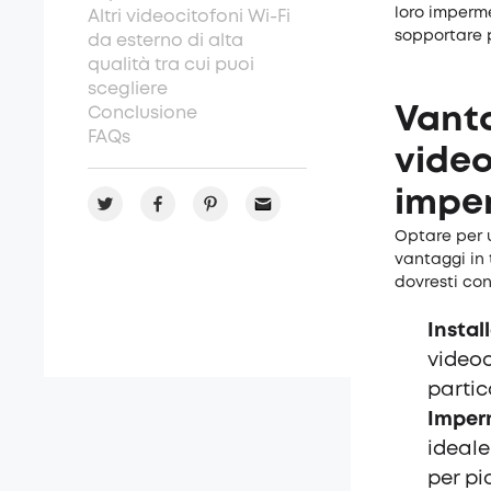
loro imperme
Altri videocitofoni Wi-Fi
sopportare 
da esterno di alta
qualità tra cui puoi
scegliere
Conclusione
Vanta
FAQs
video
impe
Optare per 
vantaggi in 
dovresti con
Instal
videoc
partic
Imperm
ideale
per pi