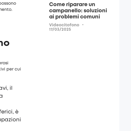
 possono
Come riparare un
mento.
campanello: soluzioni
ai problemi comuni
·
Videocitofono
17/03/2025
rno
rosi
ivi per cui
vi, il
za
erici, è
upazioni