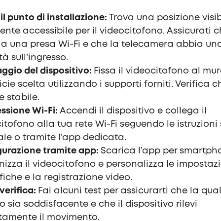
 il punto di installazione:
Trova una posizione visib
ente accessibile per il videocitofono. Assicurati c
 a una presa Wi-Fi e che la telecamera abbia u
ità sull’ingresso.
gio del dispositivo:
Fissa il videocitofono al mur
icie scelta utilizzando i supporti forniti. Verifica 
e stabile.
ssione Wi-Fi:
Accendi il dispositivo e collega il
itofono alla tua rete Wi-Fi seguendo le istruzioni 
e o tramite l’app dedicata.
gurazione tramite app:
Scarica l’app per smartph
nizza il videocitofono e personalizza le impostaz
ifiche e la registrazione video.
 verifica:
Fai alcuni test per assicurarti che la qua
o sia soddisfacente e che il dispositivo rilevi
tamente il movimento.