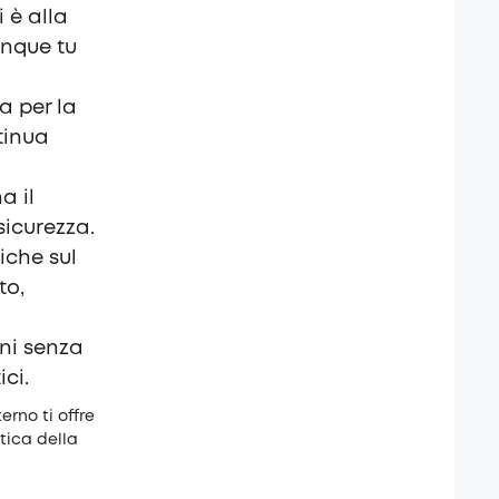
 è alla
unque tu
a per la
tinua
a il
sicurezza.
iche sul
to,
ni senza
ici.
rno ti offre
tica della