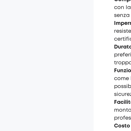
con la
senza 
Imper
resist
certif
Durata
prefer
tropp
Funzio
come l
possibi
sicure
Facili
montar
profes
Costo 