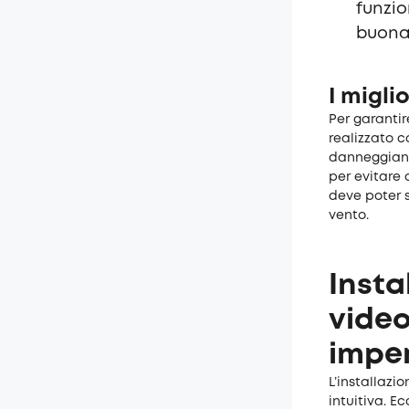
funzio
buona 
I migli
Per garantir
realizzato c
danneggiano 
per evitare 
deve poter s
vento.
Insta
video
impe
L’installazi
intuitiva. 