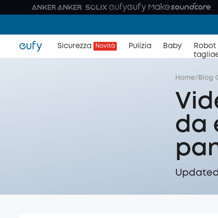
Sicurezza
Pulizia
Baby
Robot
Novità
taglia
Home
/
Blog 
Vid
da 
pa
Updated 