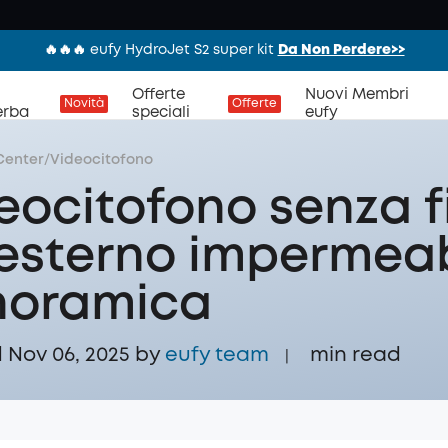
🔥🔥🔥 eufy HydroJet S2 super kit
Da Non Perdere>>
Offerte
Nuovi Membri
Novità
Offerte
erba
speciali
eufy
Center
/
Videocitofono
eocitofono senza fi
esterno impermeab
noramica
Nov 06, 2025 by
eufy team
min read
|