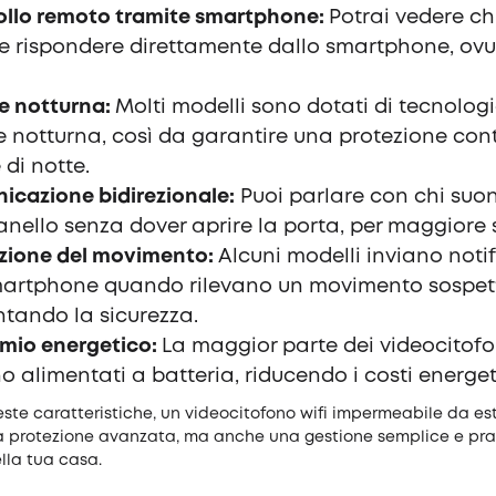
ollo remoto tramite smartphone:
Potrai vedere chi
e rispondere direttamente dallo smartphone, ov
e notturna:
Molti modelli sono dotati di tecnologi
e notturna, così da garantire una protezione con
di notte.
cazione bidirezionale:
Puoi parlare con chi suon
ello senza dover aprire la porta, per maggiore 
azione del movimento:
Alcuni modelli inviano notif
martphone quando rilevano un movimento sospet
tando la sicurezza.
rmio energetico:
La maggior parte dei videocitofo
ono alimentati a batteria, riducendo i costi energet
ste caratteristiche, un videocitofono wifi impermeabile da este
a protezione avanzata, ma anche una gestione semplice e pra
lla tua casa.