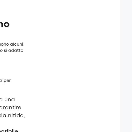
rno
sono alcuni
io si adatta
ti per
ra una
arantire
ia nitido,
atibile