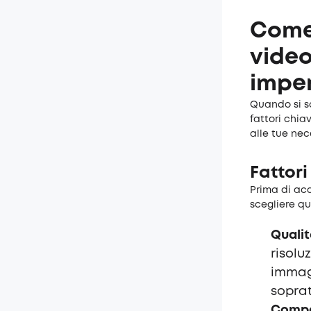
Come 
video
impe
Quando si sc
fattori chia
alle tue nec
Fattori
Prima di acq
scegliere qu
Qualit
risolu
immagi
soprat
Compat