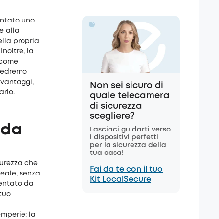
ventato uno
e alla
ella propria
noltre, la
e come
 vedremo
 vantaggi,
Non sei sicuro di
arlo.
quale telecamera
di sicurezza
scegliere?
 da
Lasciaci guidarti verso
i dispositivi perfetti
per la sicurezza della
tua casa!
curezza che
Fai da te con il tuo
reale, senza
Kit LocalSecure
mentato da
 tuo
emperie: la