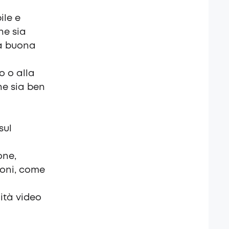
ile e
he sia
na buona
o o alla
che sia ben
sul
one,
ioni, come
lità video