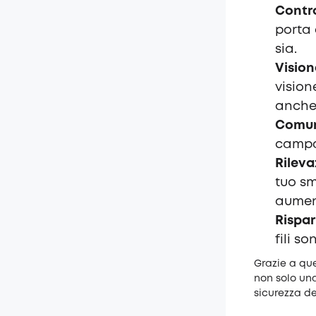
Contr
porta 
sia.
Vision
vision
anche 
Comuni
campan
Rilev
tuo s
aumen
Rispa
fili s
Grazie a que
non solo un
sicurezza de