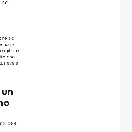
 una
che sia
e non si
sigillate
itofono
a, neve e
 un
rno
mplice e