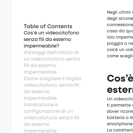
Negli ultimi
degli strume
connessione 
Table of Contents
casa da qual
Cos’è un videocitofono
loro imperm
senza fili da esterno
pioggia o n
impermeabile?
cos’è un vid
Vantaggi dell’utilizzo di
come sceglie
un videocitofono senza
fili da esterno
impermeabile
Cos’è
Come scegliere il miglior
videocitofono senza fili
este
da esterno
impermeabile
Un videocito
Installazione e
ti permette 
configurazione di un
dover ricorr
videocitofono senza fili
batteria o W
da esterno
smartphone,
La caratteri
impermeabile