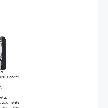
la
iori. Dotato
,
tti:
maticamente,
za. Inoltre,