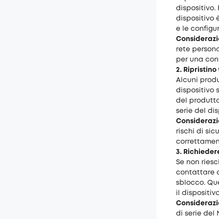
dispositivo.
dispositivo
e le configu
Considerazi
rete persona
per una con
2. Ripristin
Alcuni produ
dispositivo 
del produttor
serie del di
Considerazi
rischi di si
correttamen
3. Richieder
Se non riesci
contattare d
sblocco. Qu
il dispositiv
Considerazi
di serie del