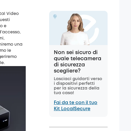
tal Video
uesti
no e
d’accesso,
ni,
orniremo una
mo le
Non sei sicuro di
ggeriremo
quale telecamera
le.
di sicurezza
scegliere?
Lasciaci guidarti verso
i dispositivi perfetti
per la sicurezza della
tua casa!
Fai da te con il tuo
Kit LocalSecure