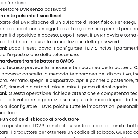
non funziona.
resettare DVR senza password
 tramite pulsante fisico Reset
arte dei DVR dispone di un pulsante di reset fisico. Per eseguire
sante di reset con un oggetto sottile (come una penna) per circ
re il dispositivo è acceso. Dopo il reset, il DVR riavvia e torna 
 di fabbrica, inclusa la cancellazione della password.
oni:
Dopo il reset, dovrai riconfigurare il DVR, inclusi i parametri
e e l'impostazione delle telecamere.
no hardware tramite batteria CMOS
iù tecnico prevede la rimozione temporanea della batteria 
processo cancella la memoria temporanea del dispositivo, incl
d. Per farlo, spegni il dispositivo, apri il pannello posteriore, 
S, rimuovila e attendi alcuni minuti prima di ricollegarla.
oni:
Questa operazione richiede attenzione e competenza tecn
bbe invalidare la garanzia se eseguita in modo improprio. Ino
o a riconfigurare il DVR, poiché tutte le impostazioni personal
cellate.
e un codice di sblocco al produttore
i a ripristinare il DVR tramite il pulsante di reset o tramite bat
are il produttore per ottenere un codice di sblocco. Questo co