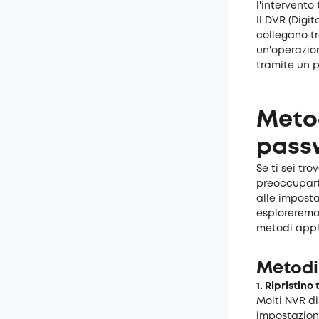
l'intervento
Il DVR (Digi
collegano tr
un'operazion
tramite un p
Meto
pass
Se ti sei tr
preoccuparti
alle imposta
esploreremo 
metodi appl
Metodi
1. Ripristino
Molti NVR di
impostazioni