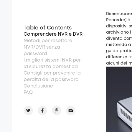
Dimenticare
Recorder) è
dispositivi 
Table of Contents
archiviano i
Comprendere NVR e DVR
diventa comp
Metodi per resettare
mettendo a r
NVR/DVR senza
guida prati
password
differenze t
I migliori sistemi NVR per
alcuni dei m
la sicurezza domestica
Consigli per prevenire la
perdita della password
Conclusione
FAQ