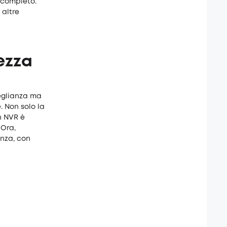
 completo.
 altre
rezza
veglianza ma
. Non solo la
un NVR è
 Ora,
anza, con