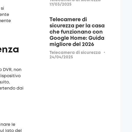
Telecamera di sicurezza
17/03/2025
 si
mente
Telecamere di
amente
sicurezza per la casa
che funzionano con
Google Home: Guida
migliore del 2026
enza
·
Telecamera di sicurezza
24/04/2025
 o DVR, non
dispositivo
uito,
partendo dai
inare le
ul lato del