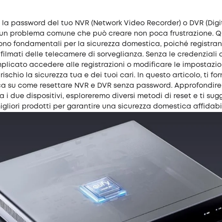
 la password del tuo NVR (Network Video Recorder) o DVR (Digi
 un problema comune che può creare non poca frustrazione. Q
sono fondamentali per la sicurezza domestica, poiché registra
 filmati delle telecamere di sorveglianza. Senza le credenziali 
licato accedere alle registrazioni o modificare le impostazio
ischio la sicurezza tua e dei tuoi cari. In questo articolo, ti f
ca su come resettare NVR e DVR senza password. Approfondire
ra i due dispositivi, esploreremo diversi metodi di reset e ti su
igliori prodotti per garantire una sicurezza domestica affidabi