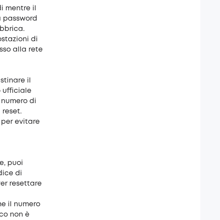
i mentre il
la password
abbrica.
stazioni di
sso alla rete
stinare il
 ufficiale
il numero di
 reset.
 per evitare
re, puoi
dice di
er resettare
me il numero
ico non è