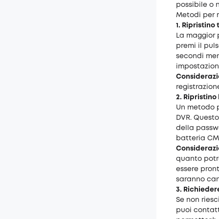
possibile o 
Metodi per 
1. Ripristino
La maggior p
premi il pul
secondi ment
impostazioni
Considerazi
registrazion
2. Ripristi
Un metodo p
DVR. Questo 
della passwor
batteria CMO
Considerazi
quanto potre
essere pront
saranno can
3. Richieder
Se non riesc
puoi contatt