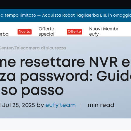
 a tempo limitato — Acquista Robot Tagliaerba E18, in omaggi
Offerte
Nuovi Membri
Novità
Offerte
erba
speciali
eufy
Center
/
Telecamera di sicurezza
e resettare NVR e
za password: Gui
so passo
Jul 28, 2025 by
eufy team
min read
|