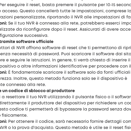
 Per eseguire il reset, basta premere il pulsante per 10-15 second
 è acceso. Questo cancellerà tutte le impostazioni, comprese 
razioni personalizzate, riportando il NVR alle impostazioni di f
oni:
Se il tuo NVR è connesso alla rete, potrebbero esserci impo
lizzate da riconfigurare dopo il reset. Assicurati di avere acce
figurazione successiva.
o tramite software ufficiale
ttori di NVR offrono software di reset che ti permettono di ripri
senza necessità di password. Puoi scaricare il software dal sito
e e seguire le istruzioni. In genere, ti verrà chiesto di inserire 
spositivo o altre informazioni identificative per procedere con il
oni:
È fondamentale scaricare il software solo da fonti ufficiali
curezza. Inoltre, questo metodo funziona solo se il dispositivo è
te connesso alla rete.
e un codice di sblocco al produttore
 a resettare il tuo NVR utilizzando il pulsante fisico o il softwa
irettamente il produttore del dispositivo per richiedere un co
esto codice ti permetterà di bypassare la password senza dov
o fisicamente.
oni:
Per ottenere il codice, sarà necessario fornire dettagli co
 NVR o la prova d'acquisto. Questo metodo è utile se il reset fis