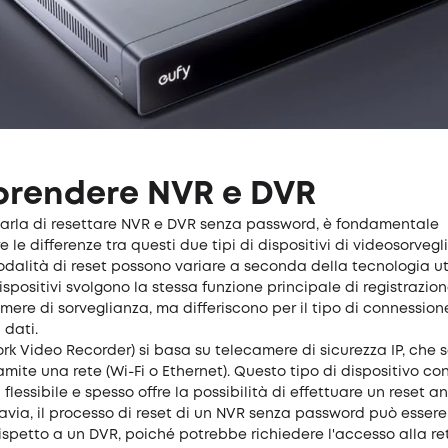
rendere NVR e DVR
arla di resettare NVR e DVR senza password, è fondamentale
le differenze tra questi due tipi di dispositivi di videosorvegl
dalità di reset possono variare a seconda della tecnologia uti
ispositivi svolgono la stessa funzione principale di registrazio
mere di sorveglianza, ma differiscono per il tipo di connession
 dati.
rk Video Recorder) si basa su telecamere di sicurezza IP, che 
mite una rete (Wi-Fi o Ethernet). Questo tipo di dispositivo c
 flessibile e spesso offre la possibilità di effettuare un reset 
avia, il processo di reset di un NVR senza password può essere
spetto a un DVR, poiché potrebbe richiedere l'accesso alla re