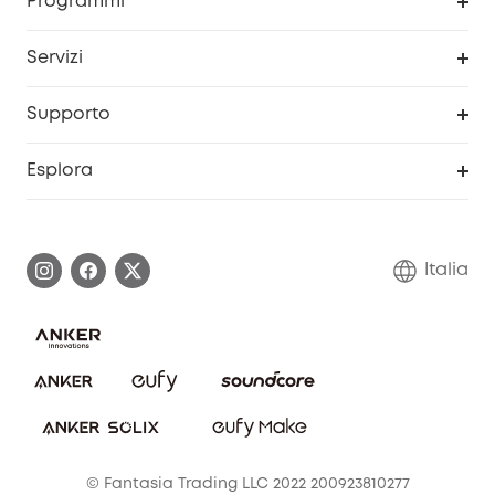
Programmi
Diventa un affiliato
Servizi
Programma Partner eufy
Portale web di sicurezza
Supporto
Prodotti ricondizionati
Centro di assistenza intelligente
Esplora
Informazioni sulla garanzia
Comunità eufy Security
Esercita i diritti di garanzia
Contattaci
Italia
FAQ sull'ordine
Annulla ordine
© Fantasia Trading LLC 2022 200923810277