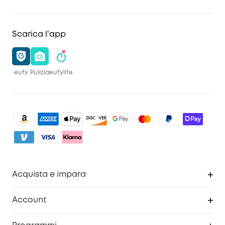
Scarica l'app
eufy
Pulizia
eufylife
Acquista e impara
Pulizia
Account
Sicurezza
Programma Premi eufyCredits