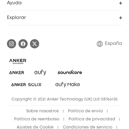
Ayuda
Video Timbres
Cancelar pedido
Explorar
Cámaras con luces
Centro de ayuda inteligente
Historia de la marca
Monitores para bebés
Información de garantía
Conviértete en afiliado
España
Sistemas de Alarma
Procesar una garantía
Compra de cooperación
Explorar todo
Preguntas frecuentes sobre pedidos
Comunidad de limpieza eufy
Portal web de seguridad
Contáctanos
Copyright © 2021 Anker Technology (UK) Ltd 08766135
Sobre nosostros
Política de envío
Política de reembolso
Política de privacidad
Ajustes de Cookie
Condiciones de servicio