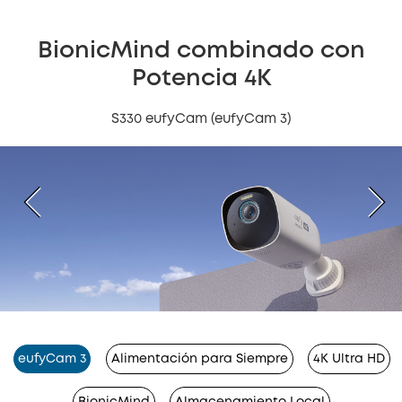
BionicMind combinado con
Potencia 4K
S330 eufyCam (eufyCam 3)
eufyCam 3
Alimentación para Siempre
4K Ultra HD
BionicMind
Almacenamiento Local