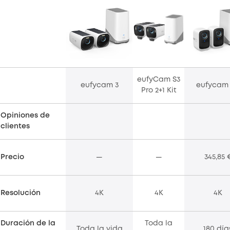
eufyCam S3
eufycam 3
eufycam
Pro 2+1 Kit
Opiniones de
clientes
Precio
—
—
345,85 
Resolución
4K
4K
4K
Duración de la
Toda la
Toda la vida
180 día