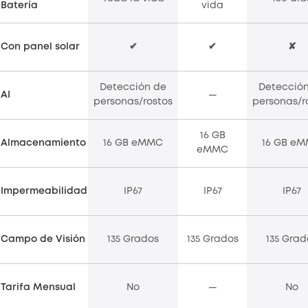
Batería
vida
Con panel solar
✔
✔
✘
Detección de
Detecció
AI
—
personas/rostos
personas/r
16 GB
Almacenamiento
16 GB eMMC
16 GB e
eMMC
Impermeabilidad
IP67
IP67
IP67
Campo de Visión
135 Grados
135 Grados
135 Grad
Tarifa Mensual
No
—
No