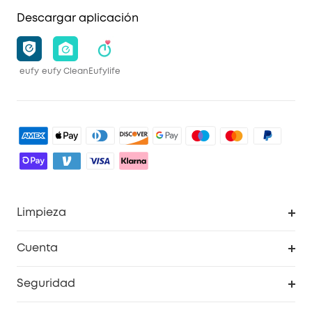
Descargar aplicación
eufy
eufy Clean
Eufylife
Limpieza
Explorar todo
Cuenta
RoboVac
Pedidos
Seguridad
Accesorios limpieza
Programa de Recompensas de eufyCréditos
Cámaras de seguridad