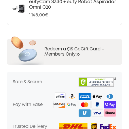
eufyCam S330 + eufy Robot Aspirador
Omni C20
1.148,00€
Redeem a $15 GoGift Card –
Members Only
Safe & Secure
Pay with Ease
Trusted Delivery