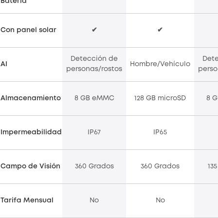
Batería
Con panel solar
✔
✔
Detección de
Det
AI
Hombre/Vehículo
personas/rostos
perso
Almacenamiento
8 GB eMMC
128 GB microSD
8 
Impermeabilidad
IP67
IP65
Campo de Visión
360 Grados
360 Grados
13
Tarifa Mensual
No
No