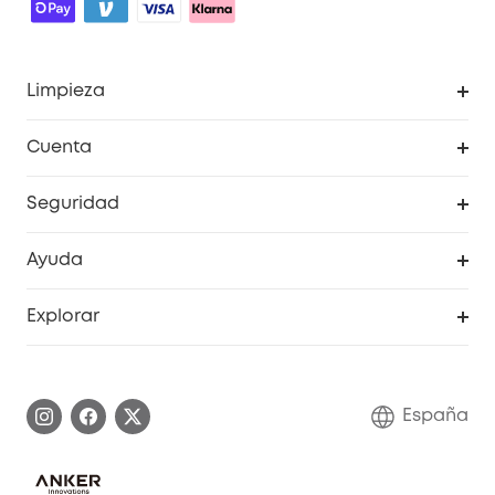
Limpieza
Explorar todo
Cuenta
RoboVac
Pedidos
Seguridad
Accesorios limpieza
Programa de Recompensas de eufyCréditos
Cámaras de seguridad
Ayuda
Video Timbres
Cancelar pedido
Explorar
Cámaras con luces
Centro de ayuda inteligente
Historia de la marca
Monitores para bebés
Información de garantía
Conviértete en afiliado
España
Sistemas de Alarma
Procesar una garantía
Compra de cooperación
Explorar todo
Preguntas frecuentes sobre pedidos