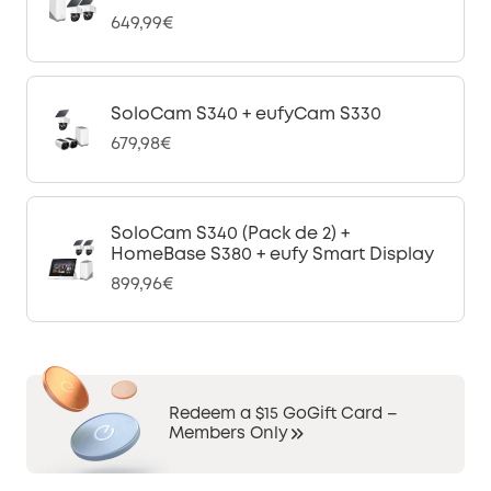
649,99€
SoloCam S340 + eufyCam S330
679,98€
SoloCam S340 (Pack de 2) +
HomeBase S380 + eufy Smart Display
899,96€
Redeem a $15 GoGift Card –
Members Only