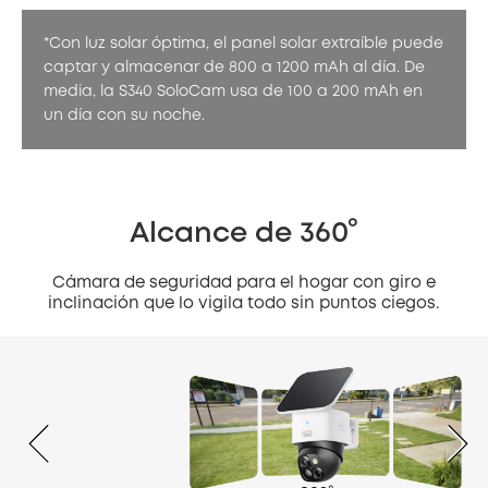
*Con luz solar óptima, el panel solar extraíble puede
captar y almacenar de 800 a 1200 mAh al día. De
media, la S340 SoloCam usa de 100 a 200 mAh en
un día con su noche.
Alcance de 360°
Cámara de seguridad para el hogar con giro e
inclinación que lo vigila todo sin puntos ciegos.