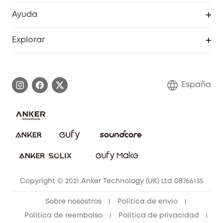
Programa de Recompensas de eufyCréditos
Cámaras de seguridad
Ayuda
Video Timbres
Cancelar pedido
Explorar
Cámaras con luces
Centro de ayuda inteligente
Historia de la marca
Monitores para bebés
Información de garantía
Conviértete en afiliado
España
Sistemas de Alarma
Procesar una garantía
Compra de cooperación
Explorar todo
Preguntas frecuentes sobre pedidos
Comunidad de limpieza eufy
Portal web de seguridad
Contáctanos
Copyright © 2021 Anker Technology (UK) Ltd 08766135
Sobre nosostros
Política de envío
Política de reembolso
Política de privacidad