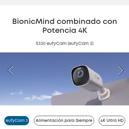
BionicMind combinado con
Potencia 4K
S330 eufyCam (eufyCam 3)
eufyCam 3
Alimentación para Siempre
4K Ultra HD