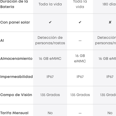
Duración de la
Toda la
Toda la vida
180 día
Batería
vida
Con panel solar
✔
✔
✘
Detección de
Detecció
AI
—
personas/rostos
personas/r
16 GB
Almacenamiento
16 GB eMMC
16 GB e
eMMC
Impermeabilidad
IP67
IP67
IP67
Campo de Visión
135 Grados
135 Grados
135 Grad
Tarifa Mensual
No
—
No