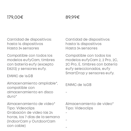
179,00€
89,99€
Cantidad de dispositivos:
Cantidad de dispositivos:
hasta 16 dispositivos
hasta 16 dispositivos
Hasta 34 sensores
Hasta 34 sensores
Compatible con todos los
Compatible con todos los
modelos eufyCam, timbres
modelos eufyCam 2, 2 Pro, 2C,
con batería eufy (excepto
2C Pro, E, timbres con batería
E8213) y sensores eufy.
eufy seleccionados, eufy
SmartDrop y sensores eufy.
EMMC de 16GB
Almacenamiento ampliable*,
EMMC de 16GB
compatible con
almacenamiento en disco
-
duro*
Almacenamiento de video*
Almacenamiento de vídeo*
Tipo: Videoclips
Tipo: Videoclips
Grabación de video las 24
-
horas, los 7 días de la semana
-
(IndoorCam y OutdoorCam
con cable)
-