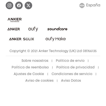
Información de garantía
Conviértete en afiliado
España
Sistemas de Alarma
Procesar una garantía
Compra de cooperación
Explorar todo
Preguntas frecuentes sobre pedidos
Comunidad de limpieza eufy
Portal web de seguridad
Contáctanos
Copyright © 2021 Anker Technology (UK) Ltd 08766135
Sobre nosostros
Política de envío
Política de reembolso
Política de privacidad
Ajustes de Cookie
Condiciones de servicio
Aviso de cookies
Aviso Datos