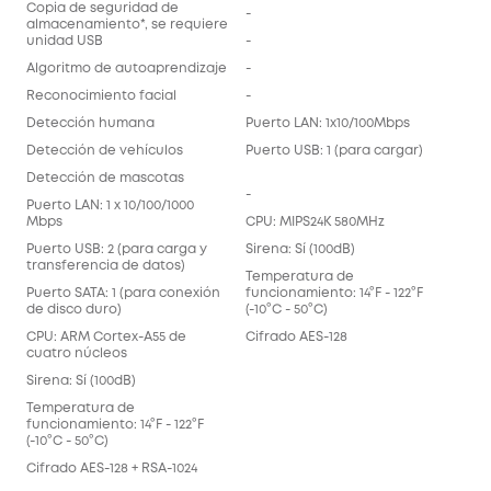
Copia de seguridad de
-
almacenamiento*, se requiere
unidad USB
-
Algoritmo de autoaprendizaje
-
Reconocimiento facial
-
Detección humana
Puerto LAN: 1x10/100Mbps
Detección de vehículos
Puerto USB: 1 (para cargar)
Detección de mascotas
-
Puerto LAN: 1 x 10/100/1000
Mbps
CPU: MIPS24K 580MHz
Puerto USB: 2 (para carga y
Sirena: Sí (100dB)
transferencia de datos)
Temperatura de
Puerto SATA: 1 (para conexión
funcionamiento: 14°F - 122°F
de disco duro)
(-10°C - 50°C)
CPU: ARM Cortex-A55 de
Cifrado AES-128
cuatro núcleos
Sirena: Sí (100dB)
Temperatura de
funcionamiento: 14°F - 122°F
(-10°C - 50°C)
Cifrado AES-128 + RSA-1024