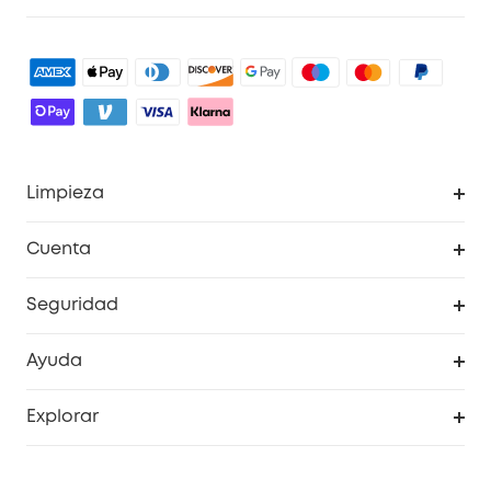
Limpieza
Explorar todo
Cuenta
RoboVac
Pedidos
Seguridad
Accesorios limpieza
Programa de Recompensas de eufyCréditos
Cámaras de seguridad
Ayuda
Video Timbres
Cancelar pedido
Explorar
Cámaras con luces
Centro de ayuda inteligente
Historia de la marca
Monitores para bebés