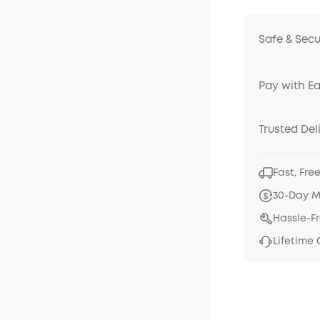
Safe & Sec
Pay with E
Trusted Del
Fast, Fre
30-Day 
Hassle-F
Lifetime