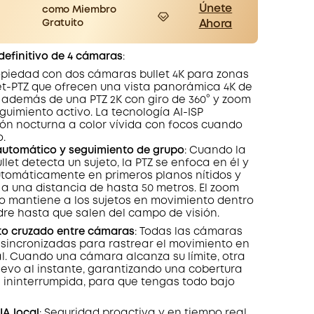
Únete
como Miembro
Gratuito
Ahora
er
Save 20,00€ Now
Other Benefits
 definitivo de 4 cámaras
:
worth more than 20,00€
es
opiedad con dos cámaras bullet 4K para zonas
llet-PTZ que ofrecen una vista panorámica 4K de
 además de una PTZ 2K con giro de 360° y zoom
guimiento activo. La tecnología AI-ISP
ión nocturna a color vívida con focos cuando
.
automático y seguimiento de grupo
: Cuando la
let detecta un sujeto, la PTZ se enfoca en él y
utomáticamente en primeros planos nítidos y
a una distancia de hasta 50 metros. El zoom
o mantiene a los sujetos en movimiento dentro
re hasta que salen del campo de visión.
to cruzado entre cámaras
: Todas las cámaras
sincronizadas para rastrear el movimiento en
l. Cuando una cámara alcanza su límite, otra
levo al instante, garantizando una cobertura
 ininterrumpida, para que tengas todo bajo
IA local
: Seguridad proactiva y en tiempo real