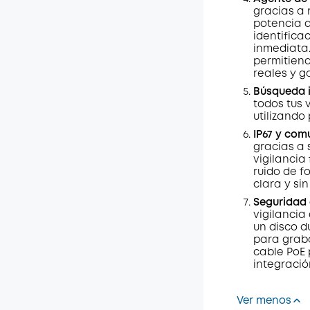
gracias a 
potencia d
identifica
inmediata.
permitiend
reales y g
Búsqueda i
todos tus 
utilizando
IP67 y com
gracias a 
vigilancia 
ruido de f
clara y sin
Seguridad 
vigilancia
un disco d
para graba
cable PoE 
integració
Ver menos