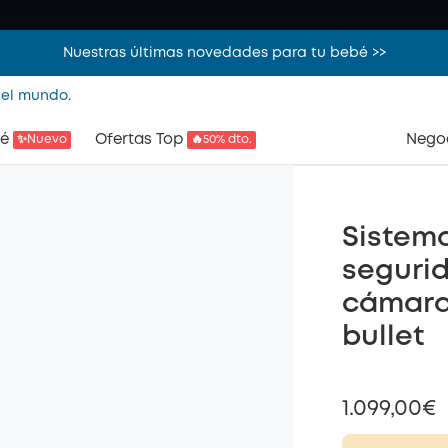
Nuestras últimas novedades para tu bebé >>
 el mundo.
é
Ofertas Top
Nego
✨Nuevo
🔥50% dto.
Sistem
segurid
cámaras
bullet
1.099,00€