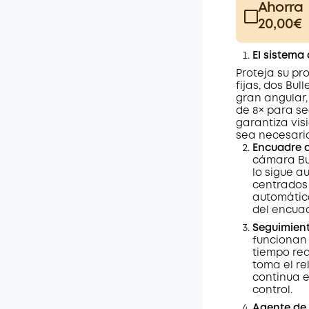
Ahorra
20,00€
Plus Memb
El sistema
$15.00
/m
Proteja su pr
fijas, dos Bu
gran angular,
de 8× para se
garantiza vis
sea necesario
Encuadre 
cámara Bul
lo sigue a
centrados 
automátic
del encuad
Seguimien
funcionan 
tiempo rea
toma el re
continua e
control.
Agente de 