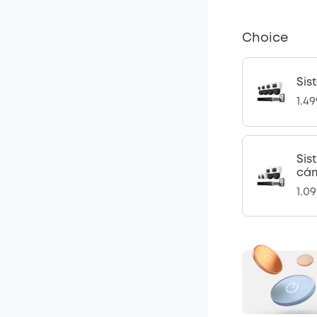
Choice
Sis
1.4
Sis
cám
1.0