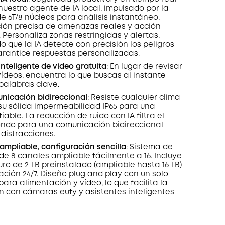
nuestro agente de IA local, impulsado por la
e 6T/8 núcleos para análisis instantáneo,
ción precisa de amenazas reales y acción
 Personaliza zonas restringidas y alertas,
o que la IA detecte con precisión los peligros
arantice respuestas personalizadas.
nteligente de video gratuita
: En lugar de revisar
vídeos, encuentra lo que buscas al instante
 palabras clave.
unicación bidireccional
: Resiste cualquier clima
su sólida impermeabilidad IP65 para una
fiable. La reducción de ruido con IA filtra el
ondo para una comunicación bidireccional
 distracciones.
ampliable, configuración sencilla
: Sistema de
 de 8 canales ampliable fácilmente a 16. Incluye
uro de 2 TB preinstalado (ampliable hasta 16 TB)
ción 24/7. Diseño plug and play con un solo
para alimentación y vídeo, lo que facilita la
n con cámaras eufy y asistentes inteligentes