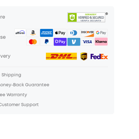
ure
ase
ivery
e Shipping
Money-Back Guarantee
ree Warranty
 Customer Support