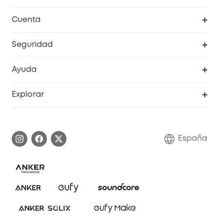
Explorar todo
Cuenta
RoboVac
Pedidos
Seguridad
Accesorios limpieza
Programa de Recompensas de eufyCréditos
Cámaras de seguridad
Ayuda
Video Timbres
Cancelar pedido
Explorar
Cámaras con luces
Centro de ayuda inteligente
Historia de la marca
Monitores para bebés
Información de garantía
Conviértete en afiliado
España
Sistemas de Alarma
Procesar una garantía
Compra de cooperación
Explorar todo
Preguntas frecuentes sobre pedidos
Comunidad de limpieza eufy
Portal web de seguridad
Contáctanos