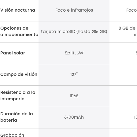
Visión nocturna
Foco e infrarrojos
Foco 
Opciones de
8 GB d
tarjeta microSD (hasta 256 GB)
almacenamiento
i
Panel solar
Split, 3W
Campo de visión
127°
Resistencia a la
IP65
intemperie
Duración de la
6700mAh
1
batería
Grabación