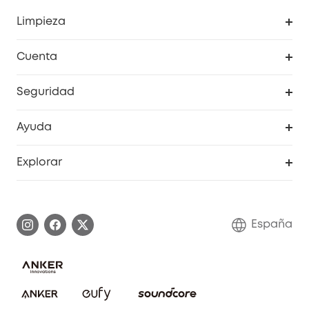
Limpieza
Explorar todo
Cuenta
RoboVac
Pedidos
Seguridad
Accesorios limpieza
Programa de Recompensas de eufyCréditos
Cámaras de seguridad
Ayuda
Video Timbres
Cancelar pedido
Explorar
Cámaras con luces
Centro de ayuda inteligente
Historia de la marca
Monitores para bebés
Información de garantía
Conviértete en afiliado
España
Sistemas de Alarma
Procesar una garantía
Compra de cooperación
Explorar todo
Preguntas frecuentes sobre pedidos
Comunidad de limpieza eufy
Portal web de seguridad