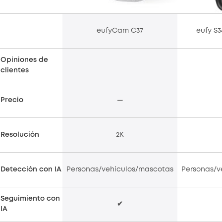
eufyCam C37
eufy S
Opiniones de
clientes
Precio
—
Resolución
2K
Detección con IA
Personas/vehículos/mascotas
Personas/v
Seguimiento con
✔
IA