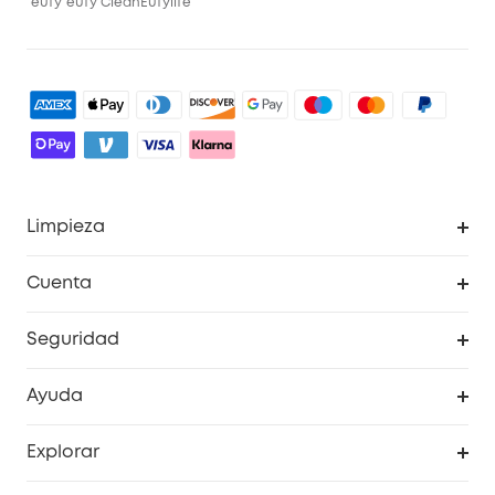
eufy
eufy Clean
Eufylife
Limpieza
Explorar todo
Cuenta
RoboVac
Pedidos
Seguridad
Accesorios limpieza
Programa de Recompensas de eufyCréditos
Cámaras de seguridad
Ayuda
Video Timbres
Cancelar pedido
Explorar
Cámaras con luces
Centro de ayuda inteligente
Historia de la marca