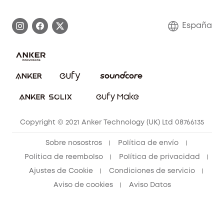
Monitores para bebés
Información de garantía
Conviértete en afiliado
España
Sistemas de Alarma
Procesar una garantía
Compra de cooperación
Explorar todo
Preguntas frecuentes sobre pedidos
Comunidad de limpieza eufy
Portal web de seguridad
Contáctanos
Copyright © 2021 Anker Technology (UK) Ltd 08766135
Sobre nosostros
Política de envío
Política de reembolso
Política de privacidad
Ajustes de Cookie
Condiciones de servicio
Aviso de cookies
Aviso Datos