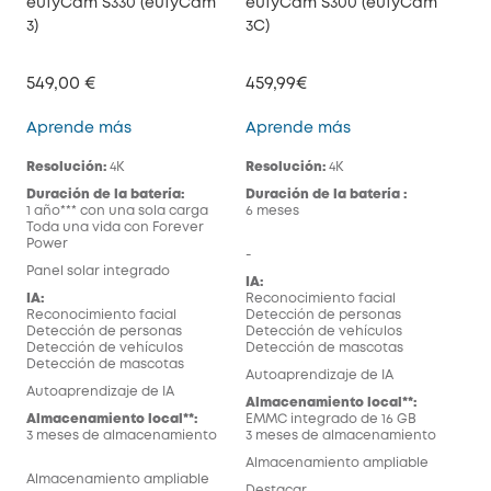
eufyCam S330 (eufyCam
eufyCam S300 (eufyCam
3)
3C)
549,00 €
459,99€
eufyCam S330 (eufyCam 3)
eufyCam S300 (eu
Aprende más
Aprende más
Resolución:
4K
Resolución:
4K
Duración de la batería:
Duración de la batería :
1 año*** con una sola carga
6 meses
Toda una vida con Forever
Power
-
Panel solar integrado
IA:
IA:
Reconocimiento facial
Reconocimiento facial
Detección de personas
Detección de personas
Detección de vehículos
Detección de vehículos
Detección de mascotas
Detección de mascotas
Autoaprendizaje de IA
Autoaprendizaje de IA
Almacenamiento local**:
Almacenamiento local**:
EMMC integrado de 16 GB
3 meses de almacenamiento
3 meses de almacenamiento
Almacenamiento ampliable
Almacenamiento ampliable
Destacar