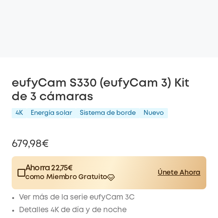
eufyCam S330 (eufyCam 3) Kit
de 3 cámaras
4K
Energía solar
Sistema de borde
Nuevo
679,98€
Ahorra 22,75€
Únete Ahora
como Miembro Gratuito
$15.00
Plus Member
/mes
Ver más de la serie eufyCam 3C
Save 22,75€ Now
Other Benefits
worth more than 22,75€
Detalles 4K de día y de noche