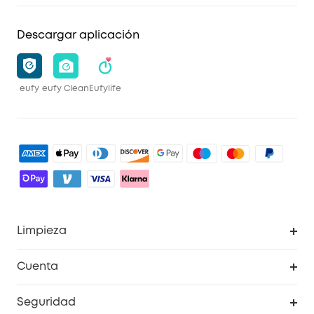
Descargar aplicación
eufy
eufy Clean
Eufylife
Limpieza
Explorar todo
Cuenta
RoboVac
Pedidos
Seguridad