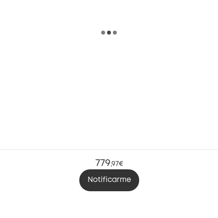
779
,
97€
Notificarme