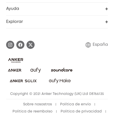
Accesorios limpieza
Programa de Recompensas de eufyCréditos
Cámaras de seguridad
Ayuda
Video Timbres
Cancelar pedido
Explorar
Cámaras con luces
Centro de ayuda inteligente
Historia de la marca
Monitores para bebés
Información de garantía
Conviértete en afiliado
España
Sistemas de Alarma
Procesar una garantía
Compra de cooperación
Explorar todo
Preguntas frecuentes sobre pedidos
Comunidad de limpieza eufy
Portal web de seguridad
Contáctanos
Copyright © 2021 Anker Technology (UK) Ltd 08766135
Sobre nosostros
Política de envío
Política de reembolso
Política de privacidad