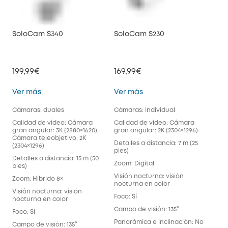
SoloCam S340
SoloCam S230
199,99€
169,99€
SoloCam S340
SoloCam S230
Ver más
Ver más
Cámaras: duales
Cámaras: Individual
Calidad de vídeo: Cámara
Calidad de vídeo: Cámara
gran angular: 3K (2880×1620),
gran angular: 2K (2304×1296)
Cámara teleobjetivo: 2K
Detalles a distancia: 7 m (25
(2304×1296)
pies)
Detalles a distancia: 15 m (50
Zoom: Digital
pies)
Visión nocturna: visión
Zoom: Híbrido 8×
nocturna en color
Visión nocturna: visión
Foco: Sí
nocturna en color
Campo de visión: 135°
Foco: Sí
Panorámica e inclinación: No
Campo de visión: 135°