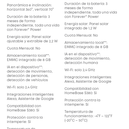
Duración de la batería: 3
Panorámica e inclinación:
meses de forma
horizontal 360°, vertical 70°
independiente, toda una vida
Duración de la batería: 3
con Forever* Power
meses de forma
Energía solar: Panel solar
independiente, toda una vida
integrado de 1,2 W
con Forever* Power
Cuota Mensual: No
Energía solar: Panel solar
ajustable y extraíble de 2,2 W
Almacenamiento local**:
EMMC integrado de 8 GB
Cuota Mensual: No
IA en el dispositivo**:
Almacenamiento local**:
detección de movimiento,
EMMC integrado de 8 GB
detección humana
IA en el dispositivo**:
Wi-Fi: solo 2,4 GHz
detección de movimiento,
detección de personas,
Integraciones inteligentes:
detección de vehículos
Alexa, Asistente de Google
Wi-Fi: solo 2,4 GHz
Compatibilidad con
HomeBase S380: Sí
Integraciones inteligentes:
Alexa, Asistente de Google
Protección contra la
intemperie: Sí
Compatibilidad con
HomeBase S380: Sí
Temperatura de
funcionamiento: -4°F – 122°F
Protección contra la
(-20°C – 50°C)
intemperie: Sí