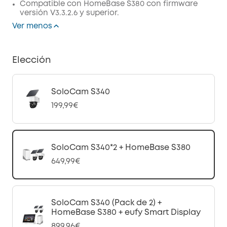
Compatible con HomeBase S380 con firmware
versión V3.3.2.6 y superior.
Ver menos
Elección
SoloCam S340
199,99€
SoloCam S340*2 + HomeBase S380
649,99€
SoloCam S340 (Pack de 2) +
HomeBase S380 + eufy Smart Display
899,96€