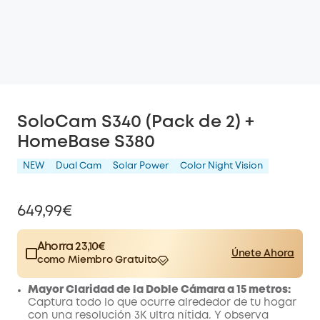
SoloCam S340 (Pack de 2) +
HomeBase S380
NEW
Dual Cam
Solar Power
Color Night Vision
649,99€
Ahorra 23,10€
Únete Ahora
como Miembro Gratuito
$15.00
Plus Member
/mes
Mayor Claridad de la Doble Cámara a 15 metros:
Save 23,10€ Now
Other Benefits
Captura todo lo que ocurre alrededor de tu hogar
worth more than 23,10€
con una resolución 3K ultra nítida. Y observa