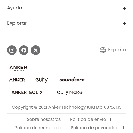
Programa de Recompensas de eufyCréditos
Cámaras de seguridad
Ayuda
Video Timbres
Cancelar pedido
Explorar
Cámaras con luces
Centro de ayuda inteligente
Historia de la marca
Monitores para bebés
Información de garantía
Conviértete en afiliado
España
Sistemas de Alarma
Procesar una garantía
Compra de cooperación
Explorar todo
Preguntas frecuentes sobre pedidos
Comunidad de limpieza eufy
Portal web de seguridad
Contáctanos
Copyright © 2021 Anker Technology (UK) Ltd 08766135
Sobre nosostros
Política de envío
Política de reembolso
Política de privacidad