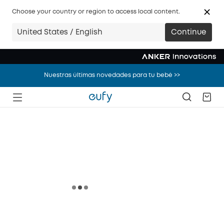
Choose your country or region to access local content.
Nuestras últimas novedades para tu bebé >>
United States / English
Continue
¡Ahorra 400€ en packs de robots aspiradores! Descubre más >>
Nuestras últimas novedades para tu bebé >>
¡Ahorra 400€ en packs de robots aspiradores! Descubre más >>