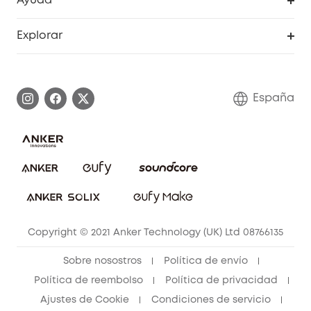
Ayuda
Video Timbres
Cancelar pedido
Explorar
Cámaras con luces
Centro de ayuda inteligente
Historia de la marca
Monitores para bebés
Información de garantía
Conviértete en afiliado
España
Sistemas de Alarma
Procesar una garantía
Compra de cooperación
Explorar todo
Preguntas frecuentes sobre pedidos
Comunidad de limpieza eufy
Portal web de seguridad
Contáctanos
Copyright © 2021 Anker Technology (UK) Ltd 08766135
Sobre nosostros
Política de envío
Política de reembolso
Política de privacidad
Ajustes de Cookie
Condiciones de servicio