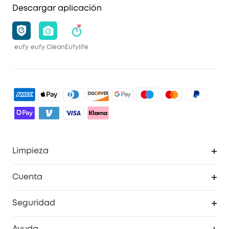
Descargar aplicación
eufy
eufy Clean
Eufylife
Limpieza
Explorar todo
Cuenta
RoboVac
Pedidos
Seguridad
Accesorios limpieza
Programa de Recompensas de eufyCréditos
Cámaras de seguridad