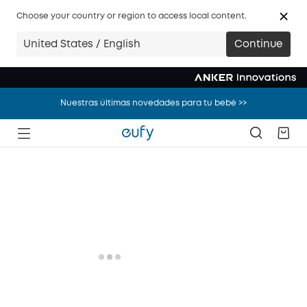
Choose your country or region to access local content.
Nuestras últimas novedades para tu bebé >>
United States / English
Continue
¡Ahorra 400€ en packs de robots aspiradores! Descubre más >>
Nuestras últimas novedades para tu bebé >>
¡Ahorra 400€ en packs de robots aspiradores! Descubre más >>